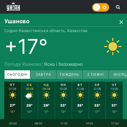
Ушаново
Східно-Казахстанська область, Казахстан
+17°
Погода Ушаново
: Ясно і безхмарно
СЬОГОДНІ
ЗАВТРА
ТИЖДЕНЬ
2 ТИЖНІ
МІСЯЦ
ПТ
СБ
НД
ПН
ВТ
СР
ЧТ
07.08
08.08
09.08
10.08
11.08
12.08
13.08
27°
26°
29°
33°
35°
33°
31°
15°
14°
11°
13°
15°
17°
16°
05:00
08:00
11:00
14:00
17:00