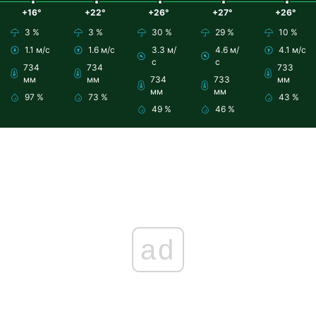
+16°
+22°
+26°
+27°
+26°
3 %
3 %
30 %
29 %
10 %
1.1 м/с
1.6 м/с
3.3 м/
4.6 м/
4.1 м/с
с
с
734
734
733
мм
мм
734
733
мм
мм
мм
97 %
73 %
43 %
49 %
46 %
ad