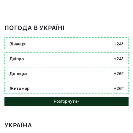
ПОГОДА В УКРАЇНІ
Вінниця
+24°
Дніпро
+24°
Донецьк
+26°
Житомир
+26°
Розгорнути
УКРАЇНА