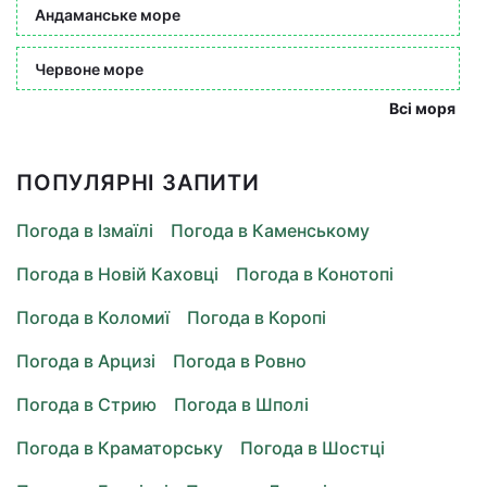
Андаманське море
Червоне море
Всі моря
ПОПУЛЯРНІ ЗАПИТИ
Погода в Ізмаїлі
Погода в Каменському
Погода в Новій Каховці
Погода в Конотопі
Погода в Коломиї
Погода в Коропі
Погода в Арцизі
Погода в Ровно
Погода в Стрию
Погода в Шполі
Погода в Краматорську
Погода в Шостці