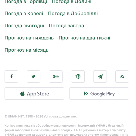
Погода в Горлівці
Погода в Долині
Погода в Ковелі
Погода в Добропіллі
Погода сьогодні
Погода завтра
Прогноз на тиждень
Прогноз на два тижні
Прогноз на місяць
© UNIAN.NET, 1998 - 2026 Усі права дотримано.
Копіювання текстів або зображень, поширення інформації УНІАН у будь-якій
формі забороняється без письмової згоди УНІАН. Цитування матеріалів сайту
УНІАН дозволено за умови відкритого для пошукових систем гіперпосилання на