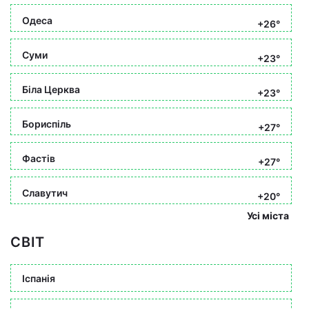
Одеса
+26°
Суми
+23°
Біла Церква
+23°
Бориспіль
+27°
Фастів
+27°
Славутич
+20°
Усі міста
СВІТ
Іспанія