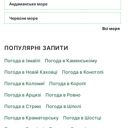
Андаманське море
Червоне море
Всі моря
ПОПУЛЯРНІ ЗАПИТИ
Погода в Ізмаїлі
Погода в Каменському
Погода в Новій Каховці
Погода в Конотопі
Погода в Коломиї
Погода в Коропі
Погода в Арцизі
Погода в Ровно
Погода в Стрию
Погода в Шполі
Погода в Краматорську
Погода в Шостці