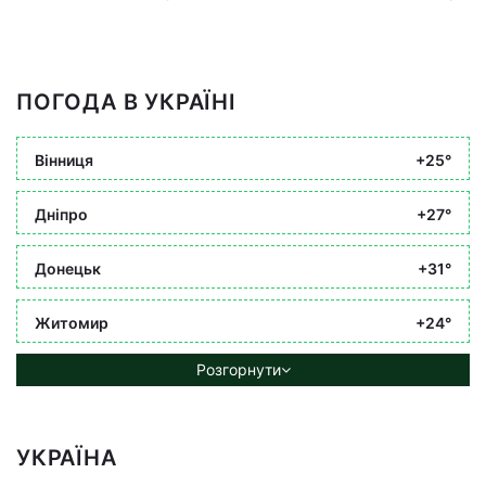
ПОГОДА В УКРАЇНІ
Вінниця
+25°
Дніпро
+27°
Донецьк
+31°
Житомир
+24°
Розгорнути
УКРАЇНА