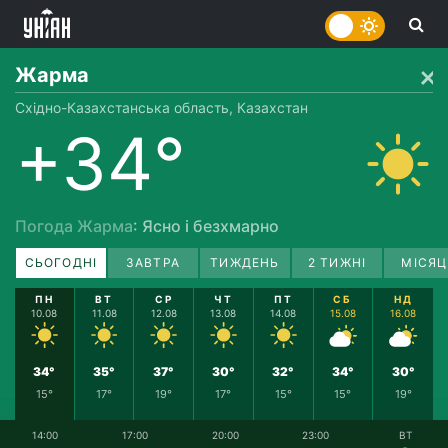
Жарма
Східно-Казахстанська область, Казахстан
+34°
Погода Жарма
: Ясно і безхмарно
СЬОГОДНІ
ЗАВТРА
ТИЖДЕНЬ
2 ТИЖНІ
МІСЯЦ
ПН
ВТ
СР
ЧТ
ПТ
СБ
НД
10.08
11.08
12.08
13.08
14.08
15.08
16.08
34°
35°
37°
30°
32°
34°
30°
15°
17°
19°
17°
15°
15°
19°
14:00
17:00
20:00
23:00
ВТ