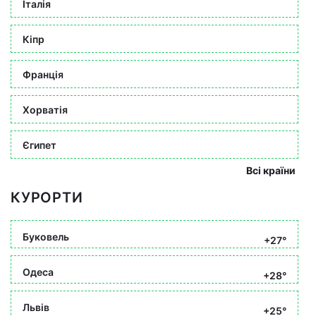
Італія
Кіпр
Франція
Хорватія
Єгипет
Всі країни
КУРОРТИ
Буковель
+27°
Одеса
+28°
Львів
+25°