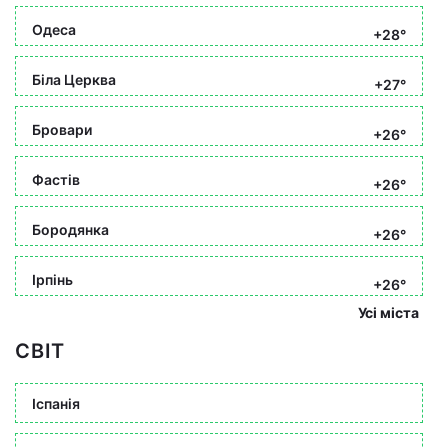
Одеса
+28°
Біла Церква
+27°
Бровари
+26°
Фастів
+26°
Бородянка
+26°
Ірпінь
+26°
Усі міста
СВІТ
Іспанія