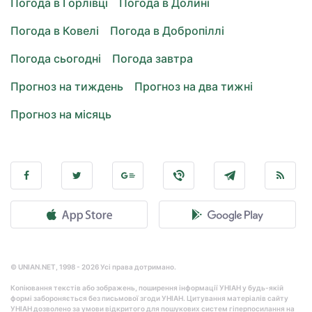
Погода в Горлівці
Погода в Долині
Погода в Ковелі
Погода в Добропіллі
Погода сьогодні
Погода завтра
Прогноз на тиждень
Прогноз на два тижні
Прогноз на місяць
© UNIAN.NET, 1998 - 2026 Усі права дотримано.
Копіювання текстів або зображень, поширення інформації УНІАН у будь-якій
формі забороняється без письмової згоди УНІАН. Цитування матеріалів сайту
УНІАН дозволено за умови відкритого для пошукових систем гіперпосилання на