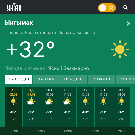
Ынтымак
Південно-Казахстанська область, Казахстан
+32°
Погода Ынтымак
: Ясно і безхмарно
СЬОГОДНІ
ЗАВТРА
ТИЖДЕНЬ
2 ТИЖНІ
МІСЯЦ
СБ
НД
ПН
ВТ
СР
ЧТ
ПТ
08.08
09.08
10.08
11.08
12.08
13.08
14.08
36°
36°
38°
39°
40°
39°
37°
27°
29°
29°
29°
30°
30°
26°
08:00
11:00
14:00
17:00
20:00