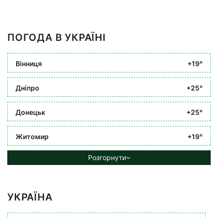
ПОГОДА В УКРАЇНІ
Вінниця
+19°
Дніпро
+25°
Донецьк
+25°
Житомир
+19°
Розгорнути
УКРАЇНА