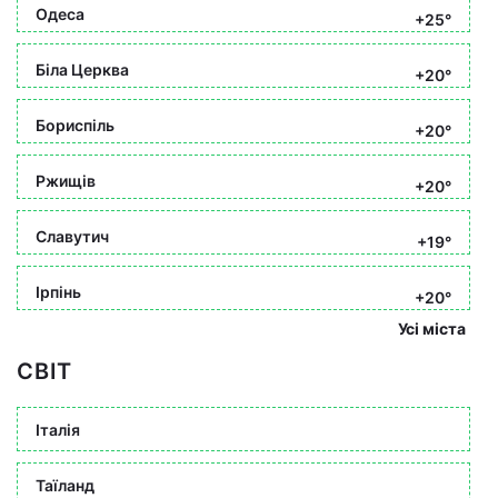
Одеса
+25°
Біла Церква
+20°
Бориспіль
+20°
Ржищів
+20°
Славутич
+19°
Ірпінь
+20°
Усі міста
СВІТ
Італія
Таїланд