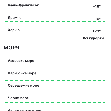
Івано-Франківськ
+16°
Яремче
+16°
Харків
+23°
Всі курорти
МОРЯ
Азовське море
Карибське море
Середземне море
Чорне море
Андаманське море