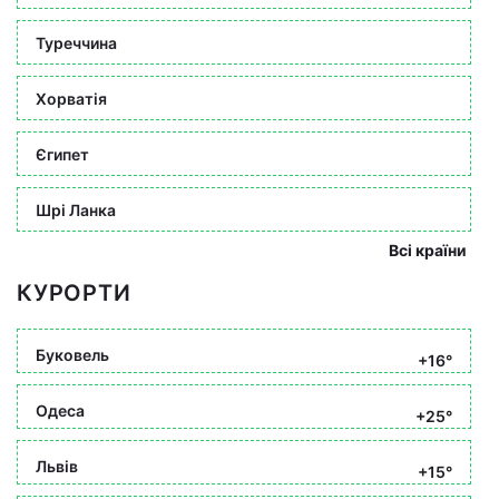
Туреччина
Хорватія
Єгипет
Шрі Ланка
Всі країни
КУРОРТИ
Буковель
+16°
Одеса
+25°
Львів
+15°