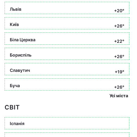
Львів
+20°
Київ
+26°
Біла Церква
+22°
Бориспіль
+26°
Славутич
+19°
Буча
+26°
Усі міста
СВІТ
Іспанія