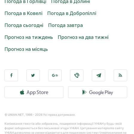
Погода в Горлівці
Погода в Долині
Погода в Ковелі
Погода в Добропіллі
Погода сьогодні
Погода завтра
Прогноз на тиждень
Прогноз на два тижні
Прогноз на місяць
© UNIAN.NET, 1998 - 2026 Усі права дотримано.
Копіювання текстів або зображень, поширення інформації УНІАН у будь-якій
формі забороняється без письмової згоди УНІАН. Цитування матеріалів сайту
УНІАН дозволено за умови відкритого для пошукових систем гіперпосилання на