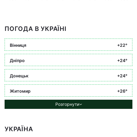
ПОГОДА В УКРАЇНІ
Вінниця
+22°
Дніпро
+24°
Донецьк
+24°
Житомир
+26°
Розгорнути
УКРАЇНА