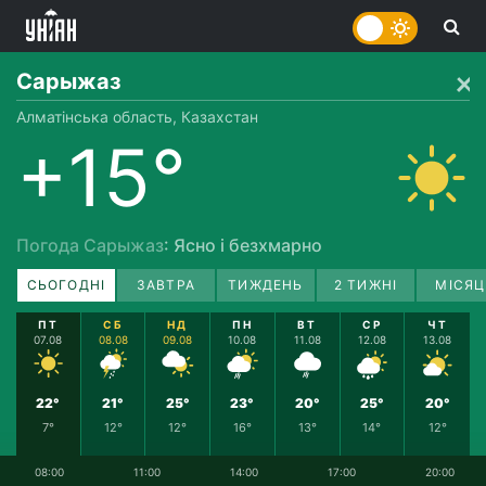
Сарыжаз
Алматінська область, Казахстан
+15°
Погода Сарыжаз
: Ясно і безхмарно
СЬОГОДНІ
ЗАВТРА
ТИЖДЕНЬ
2 ТИЖНІ
МІСЯЦ
ПТ
СБ
НД
ПН
ВТ
СР
ЧТ
07.08
08.08
09.08
10.08
11.08
12.08
13.08
22°
21°
25°
23°
20°
25°
20°
7°
12°
12°
16°
13°
14°
12°
08:00
11:00
14:00
17:00
20:00