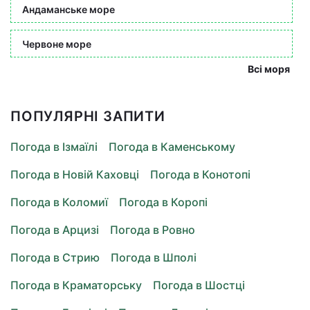
Андаманське море
Червоне море
Всі моря
ПОПУЛЯРНІ ЗАПИТИ
Погода в Ізмаїлі
Погода в Каменському
Погода в Новій Каховці
Погода в Конотопі
Погода в Коломиї
Погода в Коропі
Погода в Арцизі
Погода в Ровно
Погода в Стрию
Погода в Шполі
Погода в Краматорську
Погода в Шостці