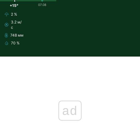
07.08
+15°
2 %
3.2 м/
с
748 мм
70 %
ad