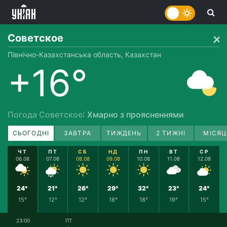
Советское
Північно-Казахстанська область, Казахстан
+16°
Погода Советское
: Хмарно з проясненнями
СЬОГОДНІ
ЗАВТРА
ТИЖДЕНЬ
2 ТИЖНІ
МІСЯЦ
ЧТ
ПТ
СБ
НД
ПН
ВТ
СР
06.08
07.08
08.08
09.08
10.08
11.08
12.08
24°
21°
26°
29°
32°
23°
24°
15°
12°
12°
18°
18°
19°
15°
23:00
ПТ