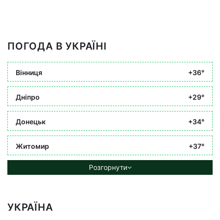
ПОГОДА В УКРАЇНІ
Вінниця
+36°
Дніпро
+29°
Донецьк
+34°
Житомир
+37°
Розгорнути
УКРАЇНА