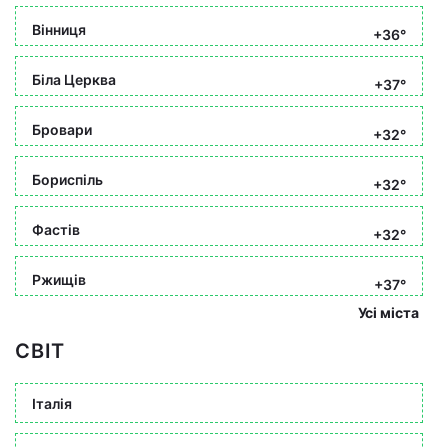
Вінниця
+36°
Біла Церква
+37°
Бровари
+32°
Бориспіль
+32°
Фастів
+32°
Ржищів
+37°
Усі міста
СВІТ
Італія