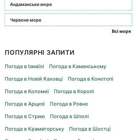
Андаманське море
Червоне море
Всі моря
ПОПУЛЯРНІ ЗАПИТИ
Погода в Ізмаїлі
Погода в Каменському
Погода в Новій Каховці
Погода в Конотопі
Погода в Коломиї
Погода в Коропі
Погода в Арцизі
Погода в Ровно
Погода в Стрию
Погода в Шполі
Погода в Краматорську
Погода в Шостці