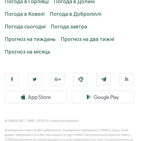
Погода в Горлівці
Погода в Долині
Погода в Ковелі
Погода в Добропіллі
Погода сьогодні
Погода завтра
Прогноз на тиждень
Прогноз на два тижні
Прогноз на місяць
© UNIAN.NET, 1998 - 2026 Усі права дотримано.
Копіювання текстів або зображень, поширення інформації УНІАН у будь-якій
формі забороняється без письмової згоди УНІАН. Цитування матеріалів сайту
УНІАН дозволено за умови відкритого для пошукових систем гіперпосилання на