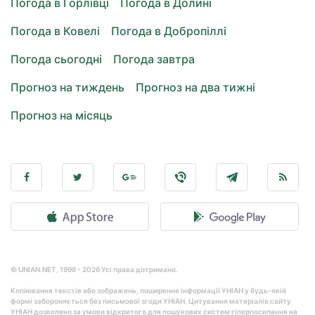
Погода в Горлівці
Погода в Долині
Погода в Ковелі
Погода в Добропіллі
Погода сьогодні
Погода завтра
Прогноз на тиждень
Прогноз на два тижні
Прогноз на місяць
© UNIAN.NET, 1998 - 2026 Усі права дотримано.
Копіювання текстів або зображень, поширення інформації УНІАН у будь-якій
формі забороняється без письмової згоди УНІАН. Цитування матеріалів сайту
УНІАН дозволено за умови відкритого для пошукових систем гіперпосилання на