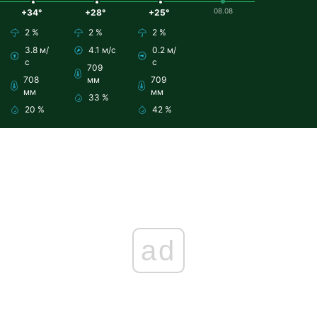
08.08
+34°
+28°
+25°
2 %
2 %
2 %
3.8 м/
4.1 м/с
0.2 м/
с
с
709
708
мм
709
мм
мм
33 %
20 %
42 %
ad