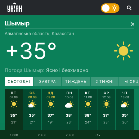
Шымыр
Алматінська область, Казахстан
+35°
Погода Шымыр
: Ясно і безхмарно
СЬОГОДНІ
ЗАВТРА
ТИЖДЕНЬ
2 ТИЖНІ
МІСЯЦ
ПТ
СБ
НД
ПН
ВТ
СР
ЧТ
07.08
08.08
09.08
10.08
11.08
12.08
13.08
35°
35°
37°
38°
38°
37°
35°
21°
21°
19°
23°
24°
23°
20°
17:00
20:00
23:00
СБ