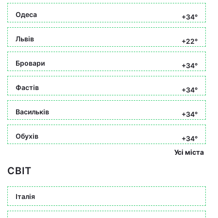
Одеса
+34°
Львів
+22°
Бровари
+34°
Фастів
+34°
Васильків
+34°
Обухів
+34°
Усі міста
СВІТ
Італія