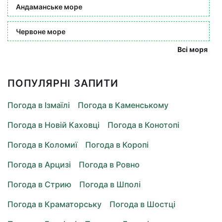
Андаманське море
Червоне море
Всі моря
ПОПУЛЯРНІ ЗАПИТИ
Погода в Ізмаїлі
Погода в Каменському
Погода в Новій Каховці
Погода в Конотопі
Погода в Коломиї
Погода в Коропі
Погода в Арцизі
Погода в Ровно
Погода в Стрию
Погода в Шполі
Погода в Краматорську
Погода в Шостці