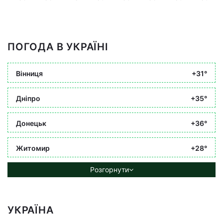
ПОГОДА В УКРАЇНІ
Вінниця
+31°
Дніпро
+35°
Донецьк
+36°
Житомир
+28°
Розгорнути
УКРАЇНА