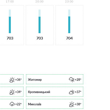
17:00
20:00
23:00
703
703
704
+36°
Житомир
+28°
+34°
Кропивницький
+37°
+22°
Миколаїв
+38°