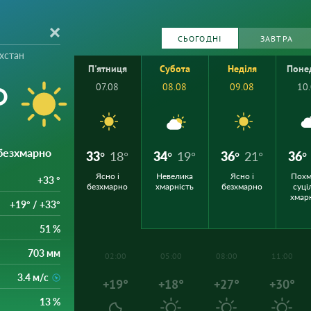
СЬОГОДНІ
ЗАВТРА
хстан
П'ятниця
Субота
Неділя
Поне
°
07.08
08.08
09.08
10
 безхмарно
33°
18°
34°
19°
36°
21°
36°
Ясно і
Невелика
Ясно і
Похм
+33 °
безхмарно
хмарність
безхмарно
суці
хмар
+19° / +33°
51 %
703 мм
02:00
05:00
08:00
11:00
3.4 м/с
+19°
+18°
+27°
+30°
13 %