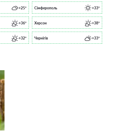
+25°
Сімферополь
+33°
+36°
Херсон
+38°
+32°
Чернігів
+33°