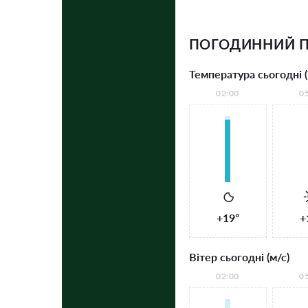
ПОГОДИННИЙ П
Температура сьогодні (
02:00
0
+19°
+
Вітер сьогодні (м/с)
02:00
0