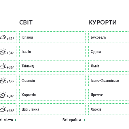
СВІТ
КУРОРТИ
Іспанія
Буковель
+31°
Італія
Одеса
+34°
Таїланд
Львів
+36°
Франція
Івано-Франківськ
+34°
Хорватія
Яремче
+34°
Шрі Ланка
Харків
+36°
сі міста
Всі країни