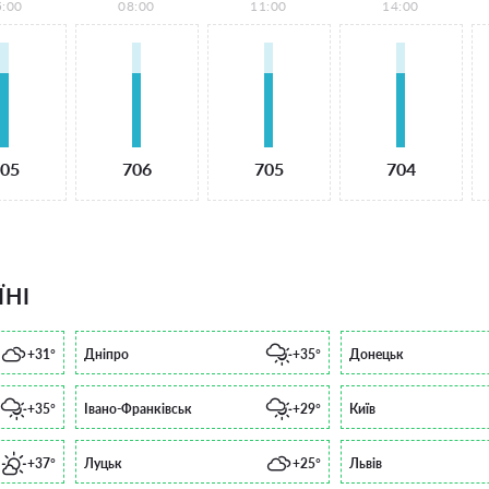
5:00
08:00
11:00
14:00
05
706
705
704
ЇНІ
+31°
Дніпро
+35°
Донецьк
+35°
Івано-Франківськ
+29°
Київ
+37°
Луцьк
+25°
Львів