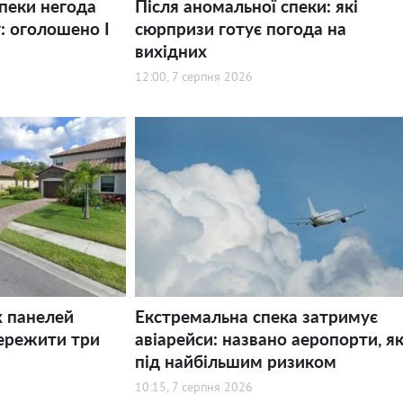
спеки негода
Після аномальної спеки: які
: оголошено І
сюрпризи готує погода на
вихідних
12:00, 7 серпня 2026
х панелей
Екстремальна спека затримує
ережити три
авіарейси: названо аеропорти, як
під найбільшим ризиком
10:15, 7 серпня 2026