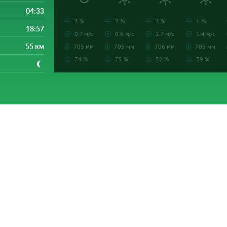
04:33
2 %
2 %
2 %
1 %
18:57
0.7 м/с
0.6 м/с
2.7 м/с
1.4 м/с
55 км
705 мм
705 мм
706 мм
705 мм
74 %
75 %
52 %
39 %