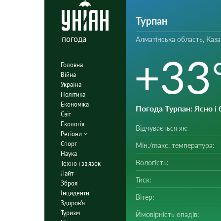
Турпан
погода
Алматінська область, Каза
+33
Головна
Війна
Україна
Політика
Економіка
Погода Турпан
: Ясно і
Світ
Екологія
Відчувається як:
Регіони
Спорт
Мін./mакс. температура:
Наука
Вологість:
Техно і зв'язок
Лайт
Тиск:
Зброя
Інциденти
Вітер:
Здоров'я
Туризм
Ймовірність опадів: