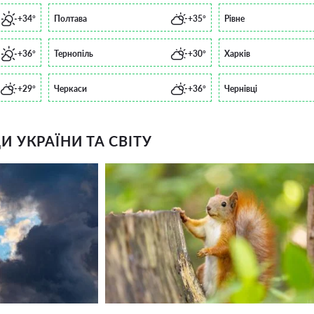
+34°
Полтава
+35°
Рівне
+36°
Тернопіль
+30°
Харків
+29°
Черкаси
+36°
Чернівці
 УКРАЇНИ ТА СВІТУ