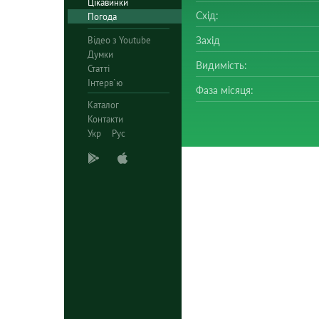
Цікавинки
Схід:
Погода
Відео з Youtube
Захід
Думки
Видимість:
Статті
Інтерв`ю
Фаза місяця:
Каталог
Контакти
Укр
Рус