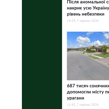
Після аномальної 
накриє усю Україну
рівень небезпеки
14:29, 7 серпня 2026
687 тисяч сонячни
допомогли місту п
урагани
11:42, 7 серпня 2026