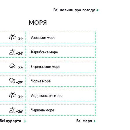
Всі новини про погоду
МОРЯ
Азовське море
+31°
Карибське море
+34°
Середземне море
+22°
Чорне море
+29°
Андаманське море
+31°
Червоне море
+36°
Всі курорти
Всі моря