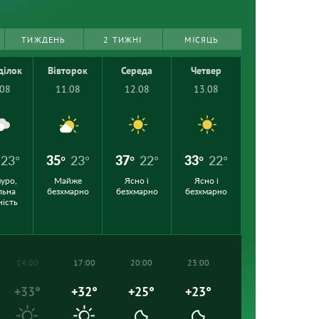
ТИЖДЕНЬ
2 ТИЖНІ
МІСЯЦЬ
ділок
Вівторок
Середа
Четвер
.08
11.08
12.08
13.08
23°
35°
23°
37°
22°
33°
22°
уро,
Майже
Ясно і
Ясно і
льна
безхмарно
безхмарно
безхмарно
ність
14:00
17:00
20:00
23:00
+33°
+32°
+25°
+23°