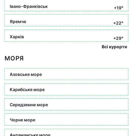
Івано-Франківськ
+19°
Яремче
+22°
Харків
+29°
Всі курорти
МОРЯ
Азовське море
Карибське море
Середземне море
Чорне море
Андаманське море