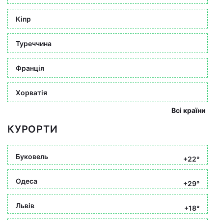
Кіпр
Туреччина
Франція
Хорватія
Всі країни
КУРОРТИ
Буковель
+22°
Одеса
+29°
Львів
+18°