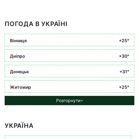
ПОГОДА В УКРАЇНІ
Вінниця
+25°
Дніпро
+30°
Донецьк
+31°
Житомир
+25°
Розгорнути
УКРАЇНА