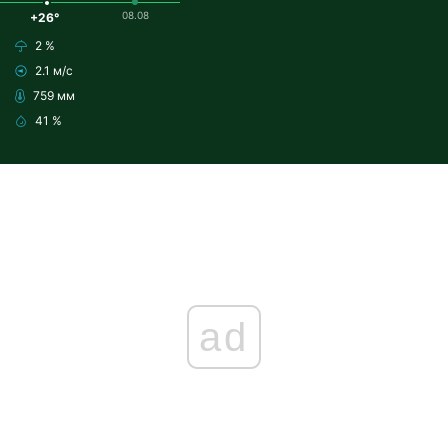
08.08
+26°
2 %
2.1 м/с
759 мм
41 %
ad