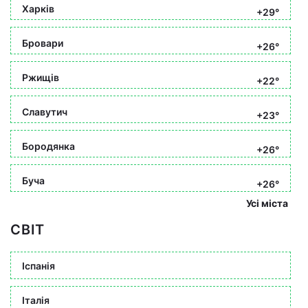
Харків
+29°
Бровари
+26°
Ржищів
+22°
Славутич
+23°
Бородянка
+26°
Буча
+26°
Усі міста
СВІТ
Іспанія
Італія