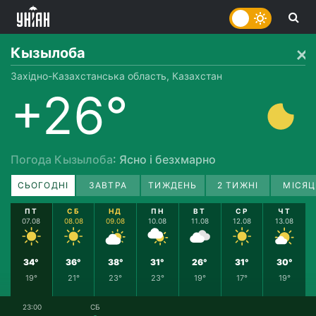
Кызылоба
Західно-Казахстанська область, Казахстан
+26°
Погода Кызылоба
: Ясно і безхмарно
СЬОГОДНІ
ЗАВТРА
ТИЖДЕНЬ
2 ТИЖНІ
МІСЯЦ
ПТ
СБ
НД
ПН
ВТ
СР
ЧТ
07.08
08.08
09.08
10.08
11.08
12.08
13.08
34°
36°
38°
31°
26°
31°
30°
19°
21°
23°
23°
19°
17°
19°
23:00
СБ