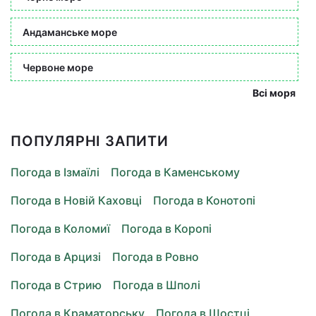
Андаманське море
Червоне море
Всі моря
ПОПУЛЯРНІ ЗАПИТИ
Погода в Ізмаїлі
Погода в Каменському
Погода в Новій Каховці
Погода в Конотопі
Погода в Коломиї
Погода в Коропі
Погода в Арцизі
Погода в Ровно
Погода в Стрию
Погода в Шполі
Погода в Краматорську
Погода в Шостці