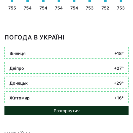
755
754
754
754
754
753
752
753
ПОГОДА В УКРАЇНІ
Вінниця
+18°
Дніпро
+27°
Донецьк
+29°
Житомир
+16°
Розгорнути