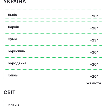
УКРАЇНА
Львів
+20°
Харків
+28°
Суми
+23°
Бориспіль
+20°
Бородянка
+20°
Ірпінь
+20°
Усі міста
СВІТ
Іспанія