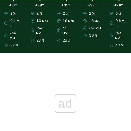
+31°
+34°
+35°
+33°
+26°
2 %
2 %
2 %
2 %
3 %
0.4 м/
1.0 м/с
1.9 м/с
1.6 м/с
0.6 м/
с
с
754
753
752 мм
754
мм
мм
753
36 %
мм
мм
28 %
26 %
32 %
40 %
ad