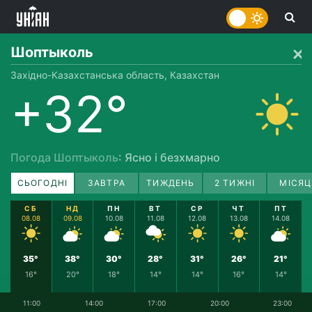
Шоптыколь
Західно-Казахстанська область, Казахстан
+32°
Погода Шоптыколь
: Ясно і безхмарно
СЬОГОДНІ
ЗАВТРА
ТИЖДЕНЬ
2 ТИЖНІ
МІСЯЦ
СБ
НД
ПН
ВТ
СР
ЧТ
ПТ
08.08
09.08
10.08
11.08
12.08
13.08
14.08
35°
38°
30°
28°
31°
26°
21°
16°
20°
18°
14°
14°
16°
14°
11:00
14:00
17:00
20:00
23:00