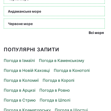
Андаманське море
Червоне море
Всі моря
ПОПУЛЯРНІ ЗАПИТИ
Погода в Ізмаїлі
Погода в Каменському
Погода в Новій Каховці
Погода в Конотопі
Погода в Коломиї
Погода в Коропі
Погода в Арцизі
Погода в Ровно
Погода в Стрию
Погода в Шполі
Погода в Краматорську
Погода в Шостці