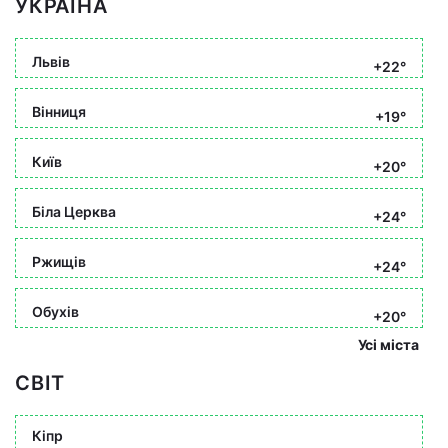
УКРАЇНА
Львів
+22°
Вінниця
+19°
Київ
+20°
Біла Церква
+24°
Ржищів
+24°
Обухів
+20°
Усі міста
СВІТ
Кіпр