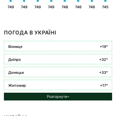
749
749
749
749
748
746
746
745
ПОГОДА В УКРАЇНІ
Вінниця
+19°
Дніпро
+32°
Донецьк
+33°
Житомир
+17°
Розгорнути