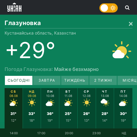
Глазуновка
Кустанайська область, Казахстан
+29°
Погода Глазуновка
: Майже безхмарно
СЬОГОДНІ
ЗАВТРА
ТИЖДЕНЬ
2 ТИЖНІ
МІСЯЦ
СБ
НД
ПН
ВТ
СР
ЧТ
ПТ
08.08
09.08
10.08
11.08
12.08
13.08
14.08
31°
33°
36°
25°
26°
28°
30°
12°
18°
19°
15°
13°
14°
19°
14:00
17:00
20:00
23:00
НД