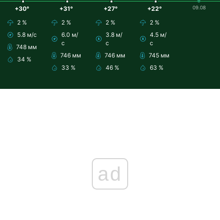
09.08
+30°
+31°
+27°
+22°
2 %
2 %
2 %
2 %
5.8 м/с
6.0 м/
3.8 м/
4.5 м/
с
с
с
748 мм
746 мм
746 мм
745 мм
34 %
33 %
46 %
63 %
ad