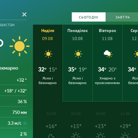
СЬОГОДНІ
ЗАВТРА
захстан
Неділя
Понеділок
Вівторок
Сер
°
09.08
10.08
11.08
12
езхмарно
32°
15°
35°
19°
34°
20°
34°
Ясно і
Ясно і
Хмарно з
Ясн
+32 °
безхмарно
безхмарно
проясненнями
безх
+18° / +32°
36 %
750 мм
02:00
05:00
08:00
11:00
3.3 м/с
+16°
+15°
+23°
+29°
2 %