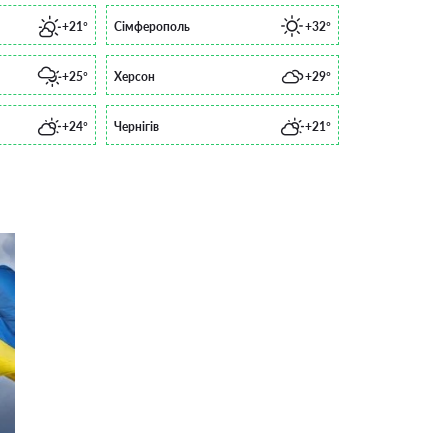
+21°
Сімферополь
+32°
+25°
Херсон
+29°
+24°
Чернігів
+21°