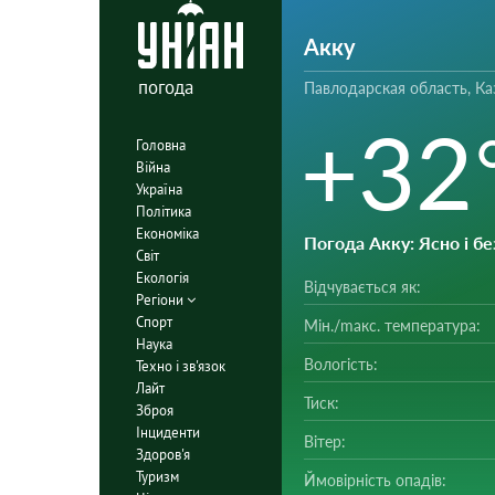
Акку
погода
Павлодарская область, Ка
+32
Головна
Війна
Україна
Політика
Економіка
Погода Акку
: Ясно і б
Світ
Екологія
Відчувається як:
Регіони
Спорт
Мін./mакс. температура:
Наука
Вологість:
Техно і зв'язок
Лайт
Тиск:
Зброя
Інциденти
Вітер:
Здоров'я
Туризм
Ймовірність опадів: