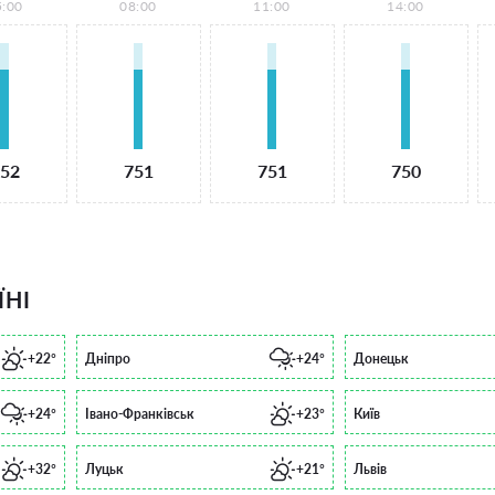
5:00
08:00
11:00
14:00
52
751
751
750
ЇНІ
+22°
Дніпро
+24°
Донецьк
+24°
Івано-Франківськ
+23°
Київ
+32°
Луцьк
+21°
Львів