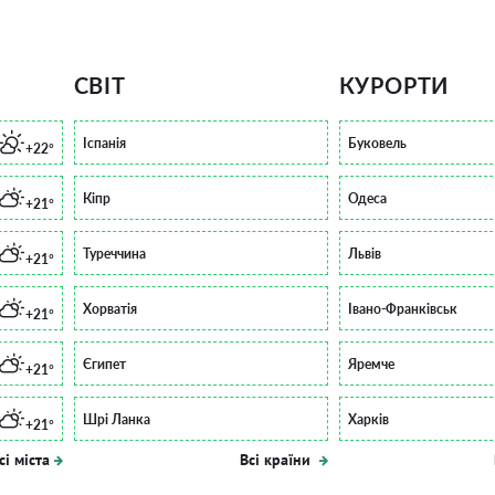
СВІТ
КУРОРТИ
Іспанія
Буковель
+22°
Кіпр
Одеса
+21°
Туреччина
Львів
+21°
Хорватія
Івано-Франківськ
+21°
Єгипет
Яремче
+21°
Шрі Ланка
Харків
+21°
сі міста
Всі країни