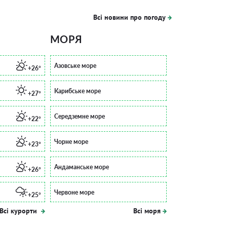
Всі новини про погоду
МОРЯ
Азовське море
+26°
Карибське море
+27°
Середземне море
+22°
Чорне море
+23°
Андаманське море
+26°
Червоне море
+25°
Всі курорти
Всі моря