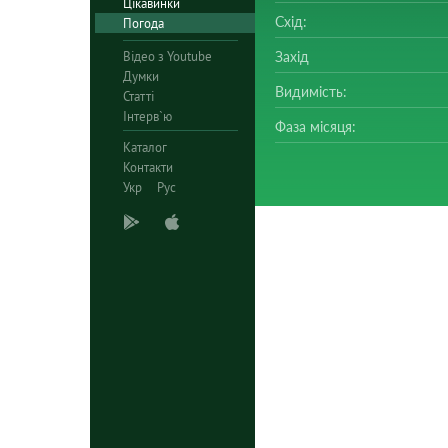
Цікавинки
Схід:
Погода
Відео з Youtube
Захід
Думки
Видимість:
Статті
Інтерв`ю
Фаза місяця:
Каталог
Контакти
Укр
Рус