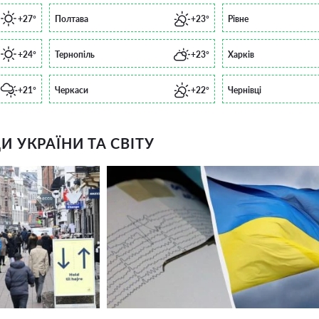
+27°
Полтава
+23°
Рівне
+24°
Тернопіль
+23°
Харків
+21°
Черкаси
+22°
Чернівці
 УКРАЇНИ ТА СВІТУ