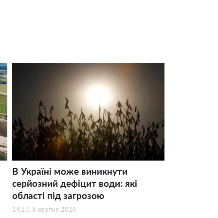
В Україні може виникнути
серйозний дефіцит води: які
області під загрозою
14:23, 8 серпня 2026