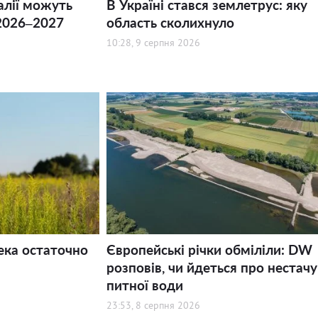
алії можуть
В Україні стався землетрус: яку
2026–2027
область сколихнуло
10:28, 9 серпня 2026
ека остаточно
Європейські річки обміліли: DW
розповів, чи йдеться про нестачу
питної води
23:53, 8 серпня 2026