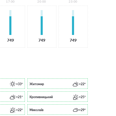
17:00
20:00
23:00
749
749
749
+33°
Житомир
+22°
+21°
Кропивницький
+25°
+22°
Миколаїв
+29°