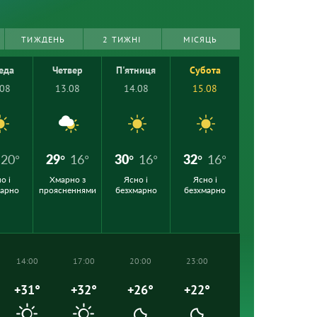
ТИЖДЕНЬ
2 ТИЖНІ
МІСЯЦЬ
еда
Четвер
П'ятниця
Субота
.08
13.08
14.08
15.08
20°
29°
16°
30°
16°
32°
16°
о і
Хмарно з
Ясно і
Ясно і
марно
проясненнями
безхмарно
безхмарно
14:00
17:00
20:00
23:00
+31°
+32°
+26°
+22°