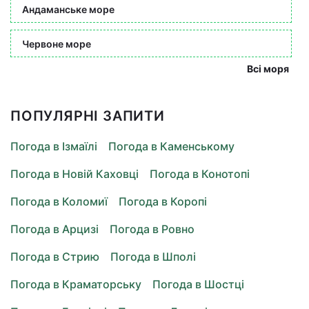
Андаманське море
Червоне море
Всі моря
ПОПУЛЯРНІ ЗАПИТИ
Погода в Ізмаїлі
Погода в Каменському
Погода в Новій Каховці
Погода в Конотопі
Погода в Коломиї
Погода в Коропі
Погода в Арцизі
Погода в Ровно
Погода в Стрию
Погода в Шполі
Погода в Краматорську
Погода в Шостці