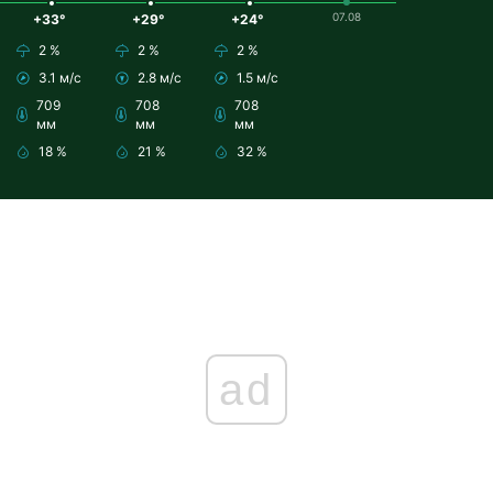
07.08
+33°
+29°
+24°
2 %
2 %
2 %
3.1 м/с
2.8 м/с
1.5 м/с
709
708
708
мм
мм
мм
18 %
21 %
32 %
ad