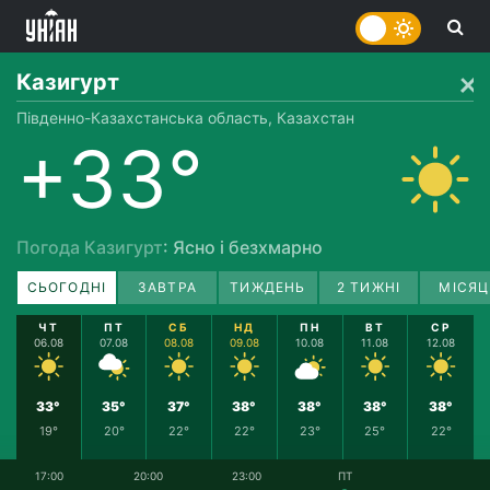
Казигурт
Південно-Казахстанська область, Казахстан
+33°
Погода Казигурт
: Ясно і безхмарно
СЬОГОДНІ
ЗАВТРА
ТИЖДЕНЬ
2 ТИЖНІ
МІСЯЦ
ЧТ
ПТ
СБ
НД
ПН
ВТ
СР
06.08
07.08
08.08
09.08
10.08
11.08
12.08
33°
35°
37°
38°
38°
38°
38°
19°
20°
22°
22°
23°
25°
22°
17:00
20:00
23:00
ПТ