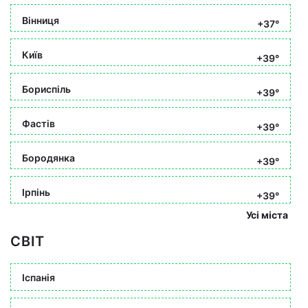
Вінниця
+37°
Київ
+39°
Бориспіль
+39°
Фастів
+39°
Бородянка
+39°
Ірпінь
+39°
Усі міста
СВІТ
Іспанія