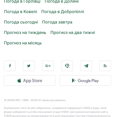
Погода в Горлівці
Погода в Долині
Погода в Ковелі
Погода в Добропіллі
Погода сьогодні
Погода завтра
Прогноз на тиждень
Прогноз на два тижні
Прогноз на місяць
© UNIAN.NET, 1998 - 2026 Усі права дотримано.
Копіювання текстів або зображень, поширення інформації УНІАН у будь-якій
формі забороняється без письмової згоди УНІАН. Цитування матеріалів сайту
УНІАН дозволено за умови відкритого для пошукових систем гіперпосилання на