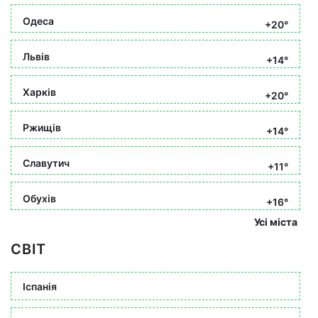
Одеса
+20°
Львів
+14°
Харків
+20°
Ржищів
+14°
Славутич
+11°
Обухів
+16°
Усі міста
СВІТ
Іспанія