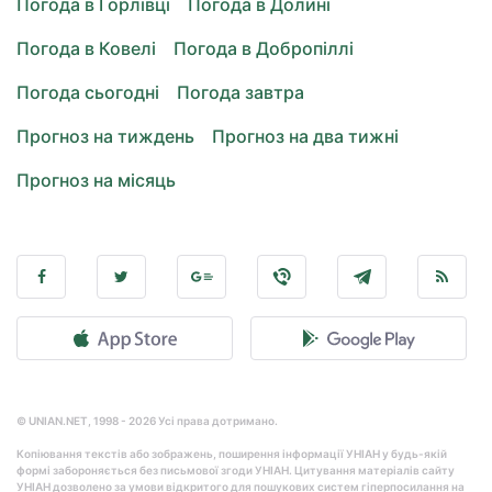
Погода в Горлівці
Погода в Долині
Погода в Ковелі
Погода в Добропіллі
Погода сьогодні
Погода завтра
Прогноз на тиждень
Прогноз на два тижні
Прогноз на місяць
© UNIAN.NET, 1998 - 2026 Усі права дотримано.
Копіювання текстів або зображень, поширення інформації УНІАН у будь-якій
формі забороняється без письмової згоди УНІАН. Цитування матеріалів сайту
УНІАН дозволено за умови відкритого для пошукових систем гіперпосилання на