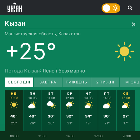
Кызан
Мангистауская область, Казахстан
+25°
Погода Кызан
: Ясно і безхмарно
СЬОГОДНІ
ЗАВТРА
ТИЖДЕНЬ
2 ТИЖНІ
МІСЯЦ
НД
ПН
ВТ
СР
ЧТ
ПТ
СБ
09.08
10.08
11.08
12.08
13.08
14.08
15.08
40°
40°
36°
32°
34°
30°
27°
25°
26°
26°
21°
19°
21°
17°
08:00
11:00
14:00
17:00
20:00