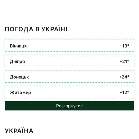
ПОГОДА В УКРАЇНІ
Вінниця
+13°
Дніпро
+21°
Донецьк
+24°
Житомир
+12°
Розгорнути
УКРАЇНА