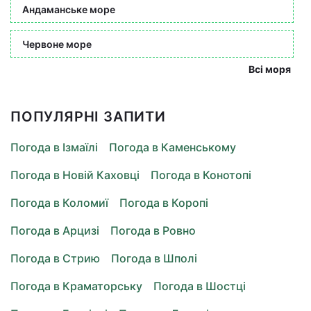
Андаманське море
Червоне море
Всі моря
ПОПУЛЯРНІ ЗАПИТИ
Погода в Ізмаїлі
Погода в Каменському
Погода в Новій Каховці
Погода в Конотопі
Погода в Коломиї
Погода в Коропі
Погода в Арцизі
Погода в Ровно
Погода в Стрию
Погода в Шполі
Погода в Краматорську
Погода в Шостці