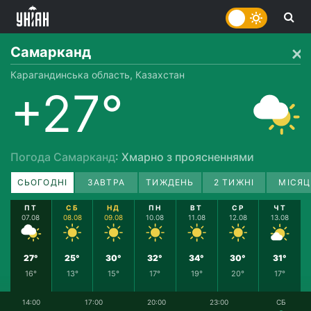
Самарканд
Карагандинська область, Казахстан
+27°
Погода Самарканд
: Хмарно з проясненнями
СЬОГОДНІ
ЗАВТРА
ТИЖДЕНЬ
2 ТИЖНІ
МІСЯЦ
ПТ
СБ
НД
ПН
ВТ
СР
ЧТ
07.08
08.08
09.08
10.08
11.08
12.08
13.08
27°
25°
30°
32°
34°
30°
31°
16°
13°
15°
17°
19°
20°
17°
14:00
17:00
20:00
23:00
СБ