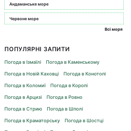
Андаманське море
Червоне море
Всі моря
ПОПУЛЯРНІ ЗАПИТИ
Погода в Ізмаїлі
Погода в Каменському
Погода в Новій Каховці
Погода в Конотопі
Погода в Коломиї
Погода в Коропі
Погода в Арцизі
Погода в Ровно
Погода в Стрию
Погода в Шполі
Погода в Краматорську
Погода в Шостці