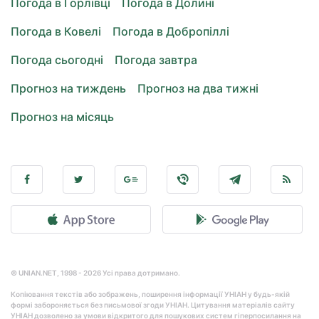
Погода в Горлівці
Погода в Долині
Погода в Ковелі
Погода в Добропіллі
Погода сьогодні
Погода завтра
Прогноз на тиждень
Прогноз на два тижні
Прогноз на місяць
© UNIAN.NET, 1998 - 2026 Усі права дотримано.
Копіювання текстів або зображень, поширення інформації УНІАН у будь-якій
формі забороняється без письмової згоди УНІАН. Цитування матеріалів сайту
УНІАН дозволено за умови відкритого для пошукових систем гіперпосилання на