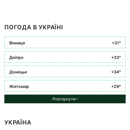
ПОГОДА В УКРАЇНІ
Вінниця
+31°
Дніпро
+33°
Донецьк
+34°
Житомир
+29°
Розгорнути
УКРАЇНА