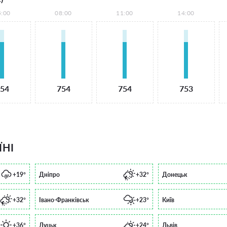
5:00
08:00
11:00
14:00
54
754
754
753
ЇНІ
+19°
Дніпро
+32°
Донецьк
+32°
Івано-Франківськ
+23°
Київ
+36°
Луцьк
+24°
Львів