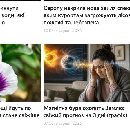
никнути
Європу накрила нова хвиля спек
води: які
яким курортам загрожують лісов
ою
пожежі та небезпека
10:08, 8 серпня 2026
щі йдуть по
Магнітна буря охопить Землю:
я стане свіжіше
свіжий прогноз на 3 дні (графік)
07:10, 8 серпня 2026