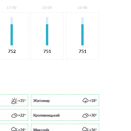
17:00
20:00
23:00
752
751
751
+35°
Житомир
+18°
+22°
Кропивницький
+30°
+24°
Миколаїв
+36°