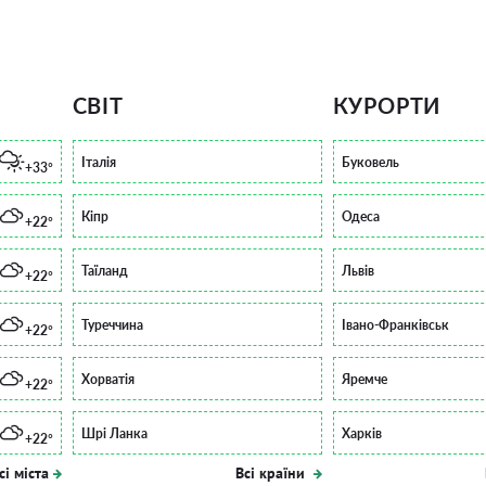
СВІТ
КУРОРТИ
Італія
Буковель
+33°
Кіпр
Одеса
+22°
Таїланд
Львів
+22°
Туреччина
Івано-Франківськ
+22°
Хорватія
Яремче
+22°
Шрі Ланка
Харків
+22°
сі міста
Всі країни