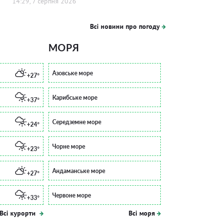
14:29, 7 серпня 2026
Всі новини про погоду
МОРЯ
Азовське море
+27°
Карибське море
+37°
Середземне море
+24°
Чорне море
+23°
Андаманське море
+27°
Червоне море
+33°
Всі курорти
Всі моря