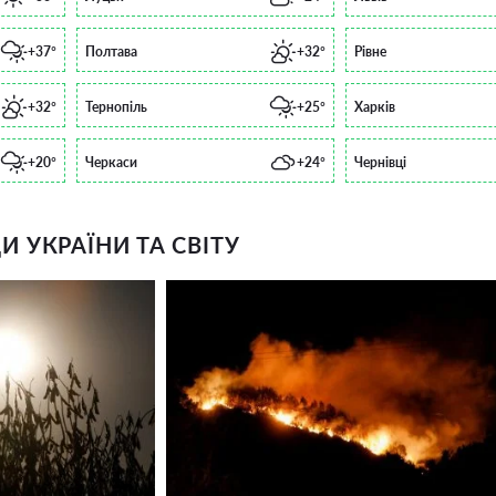
+37°
Полтава
+32°
Рівне
+32°
Тернопіль
+25°
Харків
+20°
Черкаси
+24°
Чернівці
 УКРАЇНИ ТА СВІТУ