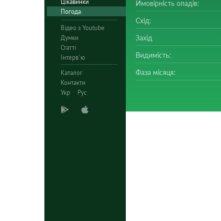
Цікавинки
Ймовірність опадів:
Погода
Схід:
Відео з Youtube
Думки
Захід
Статті
Видимість:
Інтерв`ю
Фаза місяця:
Каталог
Контакти
Укр
Рус