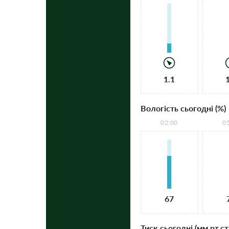
1.1
Вологість сьогодні (%)
02:00
0
67
Тиск сьогодні (мм рт.ст.