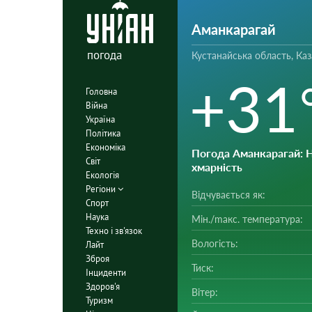
Аманкарагай
погода
Кустанайська область, Каз
+31
Головна
Війна
Україна
Політика
Економіка
Погода Аманкарагай
: 
Світ
хмарність
Екологія
Регіони
Відчувається як:
Спорт
Наука
Мін./mакс. температура:
Техно і зв'язок
Вологість:
Лайт
Зброя
Тиск:
Інциденти
Здоров'я
Вітер:
Туризм