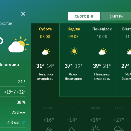
СЬОГОДНІ
ЗАВТРА
ахстан
Субота
Неділя
Понеділок
Вівт
°
08.08
09.08
10.08
11
Невелика
31°
14°
37°
19°
39°
21°
27°
Невелика
Ясно і
Невелика
Ма
хмарність
безхмарно
хмарність
безх
+31 °
+19° / +32°
38 %
02:00
05:00
08:00
11:00
752 мм
+16°
+14°
+19°
+27°
4.3 м/с