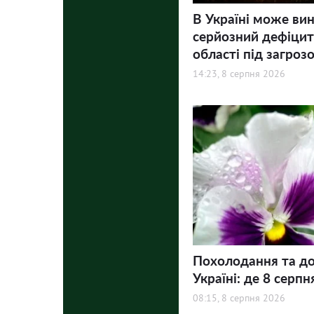
В Україні може ви
серйозний дефіцит 
області під загроз
14:23, 8 серпня 2026
Похолодання та до
Україні: де 8 серпн
08:15, 8 серпня 2026