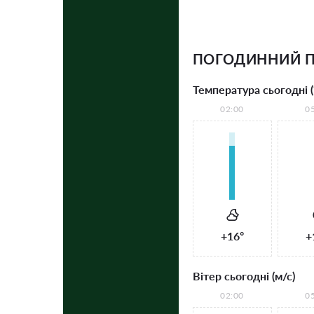
ПОГОДИННИЙ П
Температура сьогодні (
02:00
0
+16°
+
Вітер сьогодні (м/с)
02:00
0