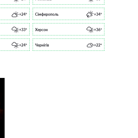
+24°
Сімферополь
+34°
+33°
Херсон
+36°
+24°
Чернігів
+22°