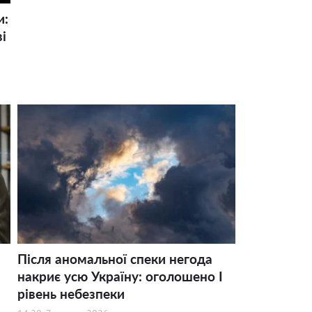
и:
і
Після аномальної спеки негода
накриє усю Україну: оголошено І
рівень небезпеки