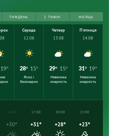
ТИЖДЕНЬ
2 ТИЖНІ
МІСЯЦЬ
орок
Середа
Четвер
П'ятниця
.08
12.08
13.08
14.08
19°
28°
15°
29°
15°
31°
19°
йже
Ясно і
Невелика
Невелика
марно
безхмарно
хмарність
хмарність
14:00
17:00
20:00
23:00
+30°
+31°
+28°
+23°