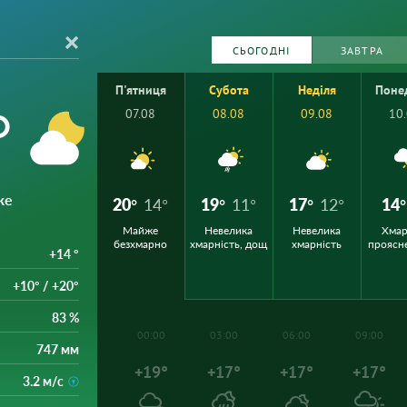
СЬОГОДНІ
ЗАВТРА
П'ятниця
Субота
Неділя
Поне
°
07.08
08.08
09.08
10
же
20°
14°
19°
11°
17°
12°
14°
Майже
Невелика
Невелика
Хмар
безхмарно
хмарність, дощ
хмарність
проясн
+14 °
+10° / +20°
83 %
00:00
03:00
06:00
09:00
747 мм
+19°
+17°
+17°
+17°
3.2 м/с