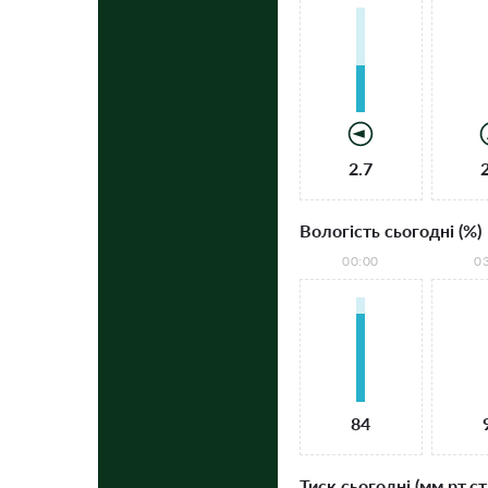
2.7
Вологість сьогодні (%)
00:00
0
84
Тиск сьогодні (мм рт.ст.