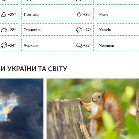
+29°
Полтава
+28°
Рівне
+28°
Тернопіль
+22°
Харків
+24°
Черкаси
+22°
Чернівці
 УКРАЇНИ ТА СВІТУ