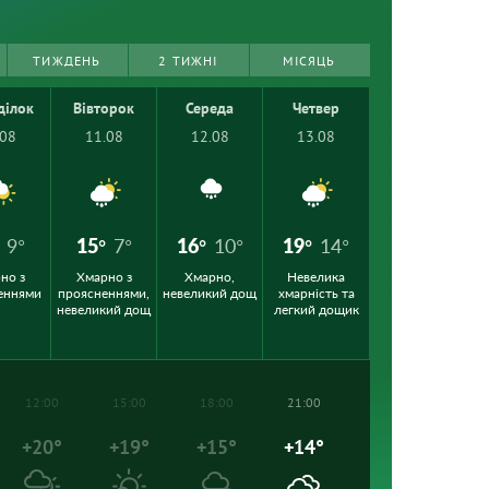
ТИЖДЕНЬ
2 ТИЖНІ
МІСЯЦЬ
ділок
Вівторок
Середа
Четвер
.08
11.08
12.08
13.08
9°
15°
7°
16°
10°
19°
14°
но з
Хмарно з
Хмарно,
Невелика
еннями
проясненнями,
невеликий дощ
хмарність та
невеликий дощ
легкий дощик
12:00
15:00
18:00
21:00
+20°
+19°
+15°
+14°