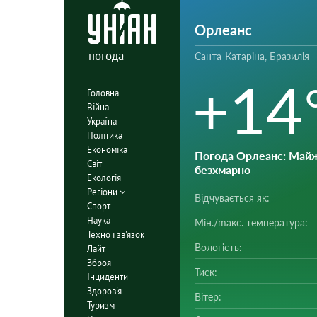
Орлеанс
погода
Санта-Катаріна, Бразилія
+14
Головна
Війна
Україна
Політика
Економіка
Погода Орлеанс
: Май
Світ
безхмарно
Екологія
Регіони
Відчувається як:
Спорт
Наука
Мін./mакс. температура:
Техно і зв'язок
Вологість:
Лайт
Зброя
Тиск:
Інциденти
Здоров'я
Вітер:
Туризм