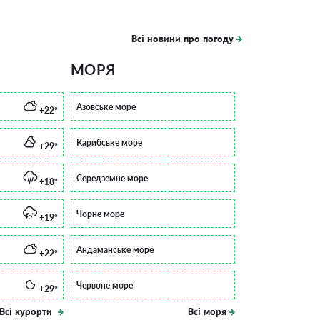
Всі новини про погоду
МОРЯ
Азовське море
+22°
Карибське море
+29°
Середземне море
+18°
Чорне море
+19°
Андаманське море
+22°
Червоне море
+29°
Всі курорти
Всі моря