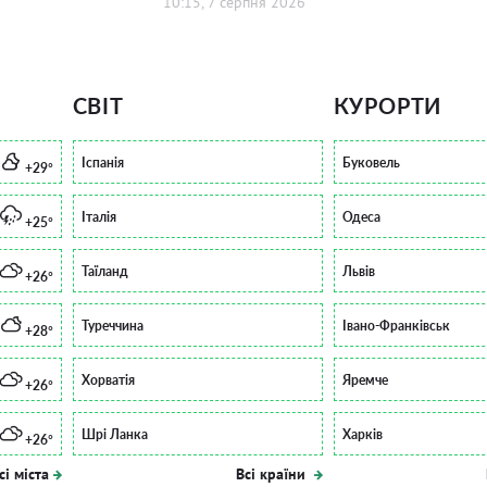
10:15, 7 серпня 2026
СВІТ
КУРОРТИ
Іспанія
Буковель
+29°
Італія
Одеса
+25°
Таїланд
Львів
+26°
Туреччина
Івано-Франківськ
+28°
Хорватія
Яремче
+26°
Шрі Ланка
Харків
+26°
сі міста
Всі країни