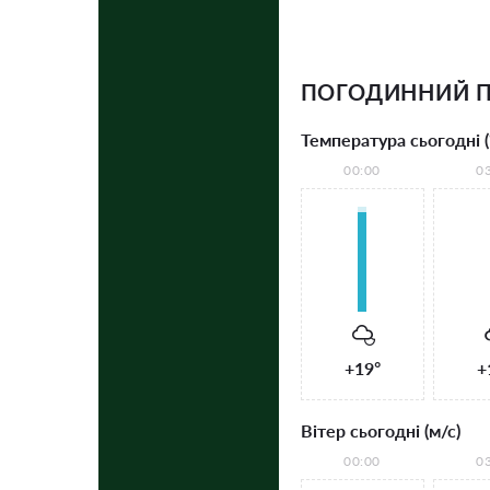
ПОГОДИННИЙ П
Температура сьогодні (
00:00
0
+19°
+
Вітер сьогодні (м/с)
00:00
0