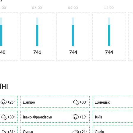
3:00
06:00
09:00
12:00
40
741
744
744
ЇНІ
+25°
Дніпро
+30°
Донецьк
+30°
Івано-Франківськ
+19°
Київ
+31°
Луцьк
+21°
Львів