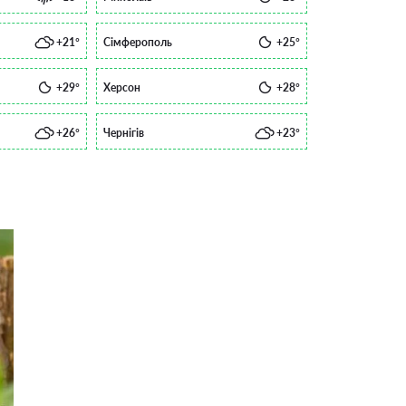
+21°
Сімферополь
+25°
+29°
Херсон
+28°
+26°
Чернігів
+23°