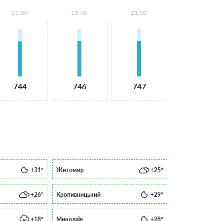
15:00
18:00
21:00
744
746
747
+31°
Житомир
+25°
+26°
Кропивницький
+29°
+18°
Миколаїв
+28°