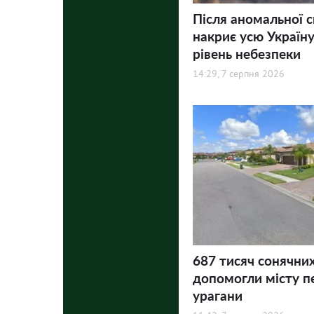
Після аномальної 
накриє усю Україну
рівень небезпеки
14:29, 7 серпня 2026
687 тисяч сонячни
допомогли місту п
урагани