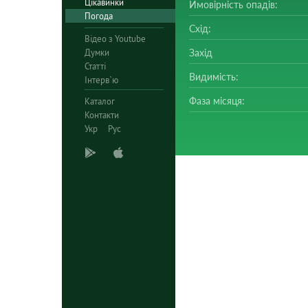
Цікавинки
Ймовірність опадів:
Погода
Схід:
Відео з Youtube
Думки
Захід
Статті
Видимість:
Інтерв`ю
Фаза місяця:
Каталог
Контакти
Укр
Рус