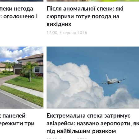
спеки негода
Після аномальної спеки: які
: оголошено І
сюрпризи готує погода на
вихідних
12:00, 7 серпня 2026
х панелей
Екстремальна спека затримує
ережити три
авіарейси: названо аеропорти, як
під найбільшим ризиком