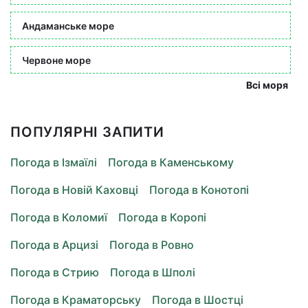
Андаманське море
Червоне море
Всі моря
ПОПУЛЯРНІ ЗАПИТИ
Погода в Ізмаїлі
Погода в Каменському
Погода в Новій Каховці
Погода в Конотопі
Погода в Коломиї
Погода в Коропі
Погода в Арцизі
Погода в Ровно
Погода в Стрию
Погода в Шполі
Погода в Краматорську
Погода в Шостці