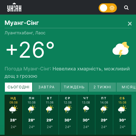
Муанг-Сінг
Луангпхабанг, Лаос
+26°
Погода Муанг-Сінг
: Невелика хмарність, можливий
дощ з грозою
СЬОГОДНІ
ЗАВТРА
ТИЖДЕНЬ
2 ТИЖНІ
МІСЯЦ
НД
ПН
ВТ
СР
ЧТ
ПТ
СБ
09.08
10.08
11.08
12.08
13.08
14.08
15.08
28°
28°
29°
30°
30°
29°
30°
24°
24°
24°
24°
24°
24°
24°