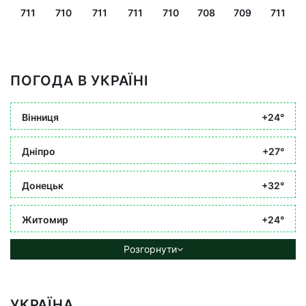
711
710
711
711
710
708
709
711
ПОГОДА В УКРАЇНІ
Вінниця
+24°
Дніпро
+27°
Донецьк
+32°
Житомир
+24°
Розгорнути
УКРАЇНА