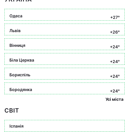
Одеса
+27°
Львів
+26°
Вінниця
+24°
Біла Церква
+24°
Бориспіль
+24°
Бородянка
+24°
Усі міста
СВІТ
Іспанія