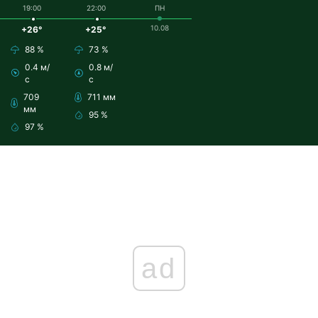
19:00
22:00
ПН
10.08
+26°
+25°
88 %
73 %
0.4 м/
0.8 м/
с
с
709
711 мм
мм
95 %
97 %
ad