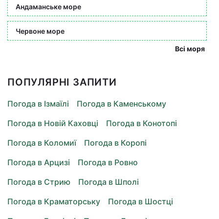
Андаманське море
Червоне море
Всі моря
ПОПУЛЯРНІ ЗАПИТИ
Погода в Ізмаїлі
Погода в Каменському
Погода в Новій Каховці
Погода в Конотопі
Погода в Коломиї
Погода в Коропі
Погода в Арцизі
Погода в Ровно
Погода в Стрию
Погода в Шполі
Погода в Краматорську
Погода в Шостці