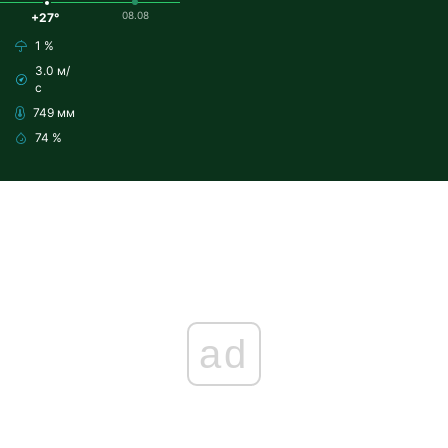
08.08
+27°
1 %
3.0 м/
с
749 мм
74 %
ad