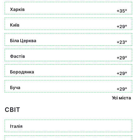
Харків
+35°
Київ
+29°
Біла Церква
+23°
Фастів
+29°
Бородянка
+29°
Буча
+29°
Усі міста
СВІТ
Італія