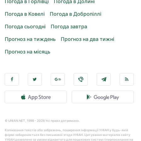
Погода в Горлівці
Погода в Долині
Погода в Ковелі
Погода в Добропіллі
Погода сьогодні
Погода завтра
Прогноз на тиждень
Прогноз на два тижні
Прогноз на місяць
© UNIAN.NET, 1998 - 2026 Усі права дотримано.
Копіювання текстів або зображень, поширення інформації УНІАН у будь-якій
формі забороняється без письмової згоди УНІАН. Цитування матеріалів сайту
УНІАН дозволено за умови відкритого для пошукових систем гіперпосилання на