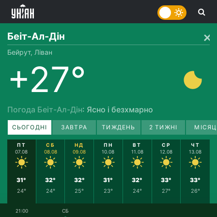
Беіт-Ал-Дін
Бейрут, Ліван
+27°
Погода Беіт-Ал-Дін
: Ясно і безхмарно
СЬОГОДНІ
ЗАВТРА
ТИЖДЕНЬ
2 ТИЖНІ
МІСЯЦ
ПТ
СБ
НД
ПН
ВТ
СР
ЧТ
07.08
08.08
09.08
10.08
11.08
12.08
13.08
31°
32°
32°
31°
32°
33°
33°
24°
24°
25°
23°
24°
27°
26°
21:00
СБ