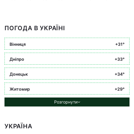
ПОГОДА В УКРАЇНІ
Вінниця
+31°
Дніпро
+33°
Донецьк
+34°
Житомир
+29°
Розгорнути
УКРАЇНА