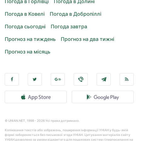
Погода в Горлівці
Погода в Долині
Погода в Ковелі
Погода в Добропіллі
Погода сьогодні
Погода завтра
Прогноз на тиждень
Прогноз на два тижні
Прогноз на місяць
© UNIAN.NET, 1998 - 2026 Усі права дотримано.
Копіювання текстів або зображень, поширення інформації УНІАН у будь-якій
формі забороняється без письмової згоди УНІАН. Цитування матеріалів сайту
УНІАН дозволено за умови відкритого для пошукових систем гіперпосилання на