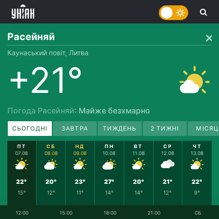
Расейняй
Каунаський повіт, Литва
+21°
Погода Расейняй
: Майже безхмарно
СЬОГОДНІ
ЗАВТРА
ТИЖДЕНЬ
2 ТИЖНІ
МІСЯЦ
ПТ
СБ
НД
ПН
ВТ
СР
ЧТ
07.08
08.08
09.08
10.08
11.08
12.08
13.08
22°
20°
23°
27°
20°
21°
22°
15°
12°
11°
14°
14°
12°
9°
12:00
15:00
18:00
21:00
СБ