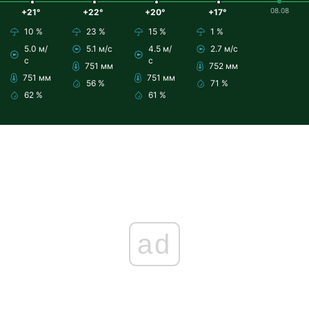
08.08
+21°
+22°
+20°
+17°
10 %
23 %
15 %
1 %
5.0 м/
5.1 м/с
4.5 м/
2.7 м/с
с
с
751 мм
752 мм
751 мм
751 мм
56 %
71 %
62 %
61 %
ad