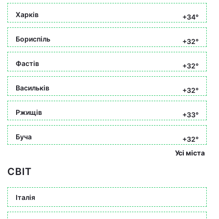
Харків
+34°
Бориспіль
+32°
Фастів
+32°
Васильків
+32°
Ржищів
+33°
Буча
+32°
Усі міста
СВІТ
Італія