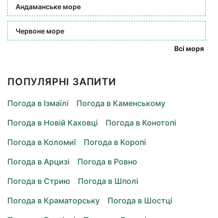
Андаманське море
Червоне море
Всі моря
ПОПУЛЯРНІ ЗАПИТИ
Погода в Ізмаїлі
Погода в Каменському
Погода в Новій Каховці
Погода в Конотопі
Погода в Коломиї
Погода в Коропі
Погода в Арцизі
Погода в Ровно
Погода в Стрию
Погода в Шполі
Погода в Краматорську
Погода в Шостці