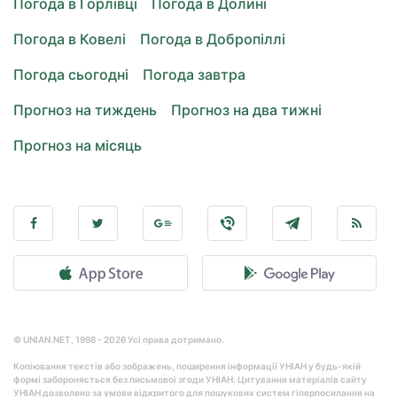
Погода в Горлівці
Погода в Долині
Погода в Ковелі
Погода в Добропіллі
Погода сьогодні
Погода завтра
Прогноз на тиждень
Прогноз на два тижні
Прогноз на місяць
© UNIAN.NET, 1998 - 2026 Усі права дотримано.
Копіювання текстів або зображень, поширення інформації УНІАН у будь-якій
формі забороняється без письмової згоди УНІАН. Цитування матеріалів сайту
УНІАН дозволено за умови відкритого для пошукових систем гіперпосилання на