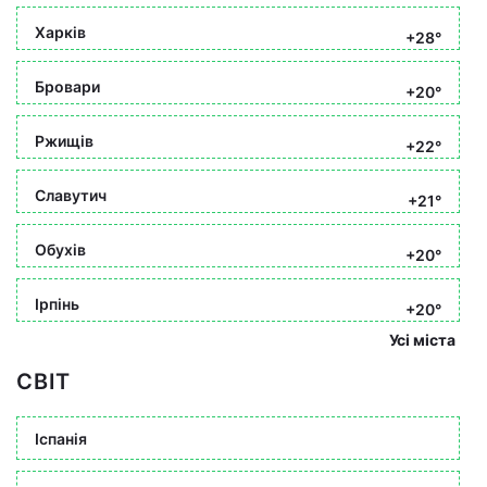
Харків
+28°
Бровари
+20°
Ржищів
+22°
Славутич
+21°
Обухів
+20°
Ірпінь
+20°
Усі міста
СВІТ
Іспанія