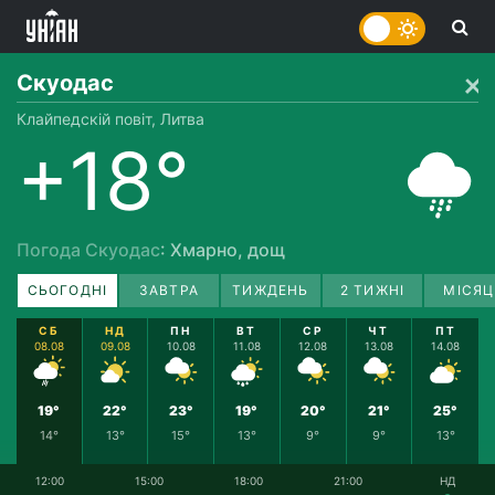
Скуодас
Клайпедскій повіт, Литва
+18°
Погода Скуодас
: Хмарно, дощ
СЬОГОДНІ
ЗАВТРА
ТИЖДЕНЬ
2 ТИЖНІ
МІСЯЦ
СБ
НД
ПН
ВТ
СР
ЧТ
ПТ
08.08
09.08
10.08
11.08
12.08
13.08
14.08
19°
22°
23°
19°
20°
21°
25°
14°
13°
15°
13°
9°
9°
13°
12:00
15:00
18:00
21:00
НД