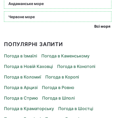
Андаманське море
Червоне море
Всі моря
ПОПУЛЯРНІ ЗАПИТИ
Погода в Ізмаїлі
Погода в Каменському
Погода в Новій Каховці
Погода в Конотопі
Погода в Коломиї
Погода в Коропі
Погода в Арцизі
Погода в Ровно
Погода в Стрию
Погода в Шполі
Погода в Краматорську
Погода в Шостці