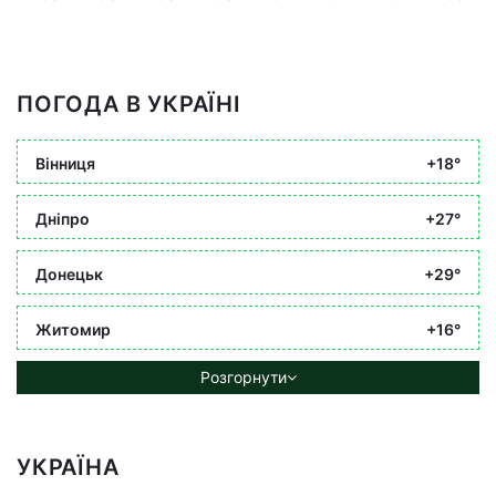
ПОГОДА В УКРАЇНІ
Вінниця
+18°
Дніпро
+27°
Донецьк
+29°
Житомир
+16°
Розгорнути
УКРАЇНА