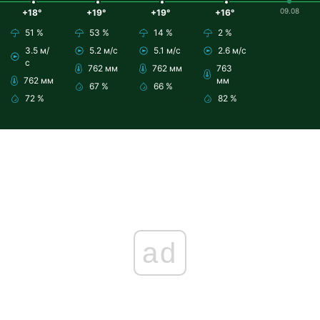
09.08
+18°
+19°
+19°
+16°
51 %
53 %
14 %
2 %
3.5 м/
5.2 м/с
5.1 м/с
2.6 м/с
с
762 мм
762 мм
763
762 мм
мм
67 %
66 %
72 %
82 %
ad