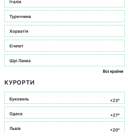
Італія
Туреччина
Хорватія
Єгипет
Шрі Ланка
Всі країни
КУРОРТИ
Буковель
+23°
Одеса
+27°
Львів
+20°