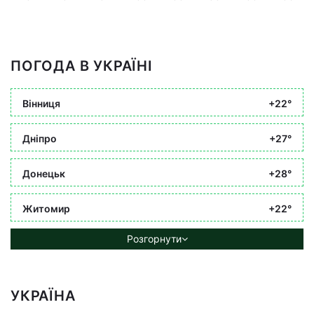
ПОГОДА В УКРАЇНІ
Вінниця
+22°
Дніпро
+27°
Донецьк
+28°
Житомир
+22°
Розгорнути
УКРАЇНА