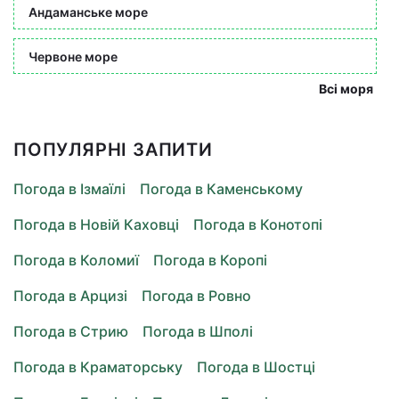
Андаманське море
Червоне море
Всі моря
ПОПУЛЯРНІ ЗАПИТИ
Погода в Ізмаїлі
Погода в Каменському
Погода в Новій Каховці
Погода в Конотопі
Погода в Коломиї
Погода в Коропі
Погода в Арцизі
Погода в Ровно
Погода в Стрию
Погода в Шполі
Погода в Краматорську
Погода в Шостці