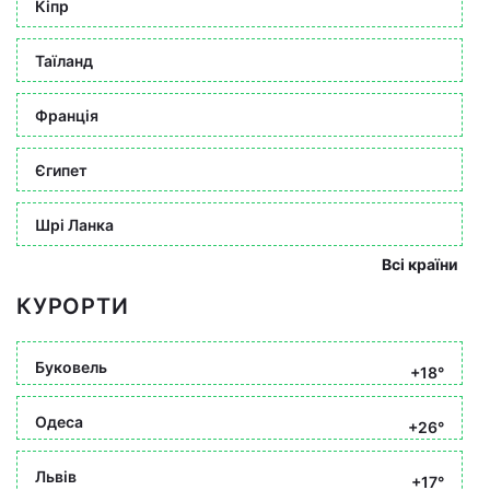
Кіпр
Таїланд
Франція
Єгипет
Шрі Ланка
Всі країни
КУРОРТИ
Буковель
+18°
Одеса
+26°
Львів
+17°