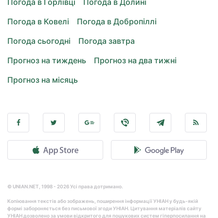
Погода в Горлівці
Погода в Долині
Погода в Ковелі
Погода в Добропіллі
Погода сьогодні
Погода завтра
Прогноз на тиждень
Прогноз на два тижні
Прогноз на місяць
© UNIAN.NET, 1998 - 2026 Усі права дотримано.
Копіювання текстів або зображень, поширення інформації УНІАН у будь-якій
формі забороняється без письмової згоди УНІАН. Цитування матеріалів сайту
УНІАН дозволено за умови відкритого для пошукових систем гіперпосилання на