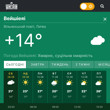
Вейшіеяі
Вільнюський повіт, Литва
+14°
Погода Вейшіеяі
: Хмарно, суцільна хмарність
СЬОГОДНІ
ЗАВТРА
ТИЖДЕНЬ
2 ТИЖНІ
МІСЯЦ
СБ
НД
ПН
ВТ
СР
ЧТ
ПТ
08.08
09.08
10.08
11.08
12.08
13.08
14.08
21°
23°
27°
20°
21°
22°
26°
14°
11°
13°
14°
11°
11°
11°
03:00
06:00
09:00
12:00
15:00