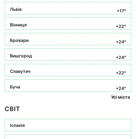
Львів
+17°
Вінниця
+22°
Бровари
+24°
Вишгород
+24°
Славутич
+22°
Буча
+24°
Усі міста
СВІТ
Іспанія