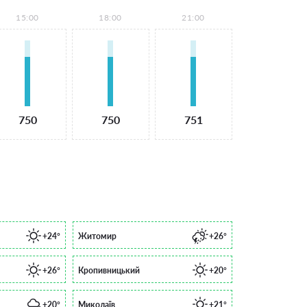
15:00
18:00
21:00
750
750
751
+24°
Житомир
+26°
+26°
Кропивницький
+20°
+20°
Миколаїв
+21°