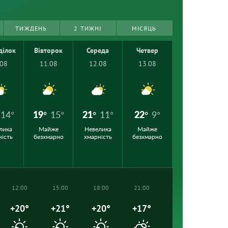
ТИЖДЕНЬ
2 ТИЖНІ
МІСЯЦЬ
ділок
Вівторок
Середа
Четвер
.08
11.08
12.08
13.08
14°
19°
15°
21°
11°
22°
9°
лика
Майже
Невелика
Майже
ність
безхмарно
хмарність
безхмарно
12:00
15:00
18:00
21:00
+20°
+21°
+20°
+17°