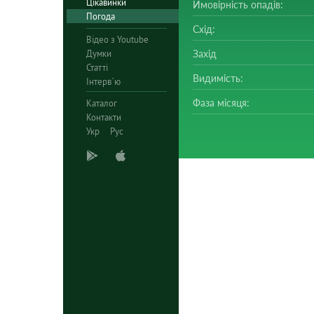
Цікавинки
Ймовірність опадів:
Погода
Схід:
Відео з Youtube
Думки
Захід
Статті
Видимість:
Інтерв`ю
Фаза місяця:
Каталог
Контакти
Укр
Рус