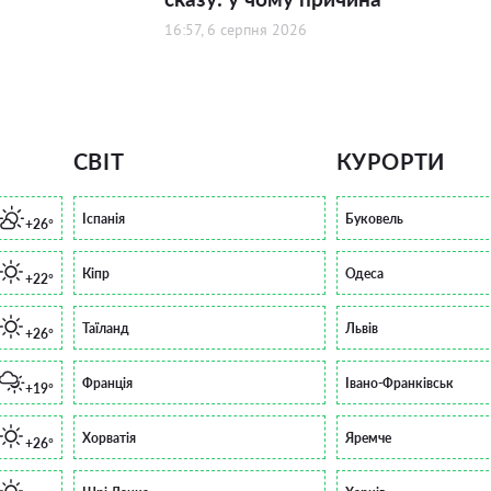
16:57, 6 серпня 2026
СВІТ
КУРОРТИ
Іспанія
Буковель
+26°
Кіпр
Одеса
+22°
Таїланд
Львів
+26°
Франція
Івано-Франківськ
+19°
Хорватія
Яремче
+26°