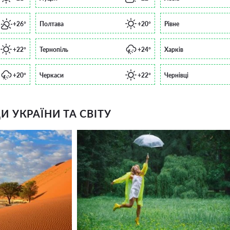
+26°
Полтава
+20°
Рівне
+22°
Тернопіль
+24°
Харків
+20°
Черкаси
+22°
Чернівці
 УКРАЇНИ ТА СВІТУ