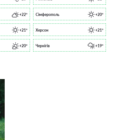
+22°
Сімферополь
+20°
+21°
Херсон
+21°
+20°
Чернігів
+19°