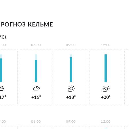
РОГНОЗ КЕЛЬМЕ
°С)
3:00
06:00
09:00
12:00
17°
+16°
+18°
+20°
3:00
06:00
09:00
12:00