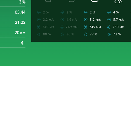
3 %
05:44
2 %
2 %
2 %
4 %
2.2 м/с
4.9 м/с
3.2 м/с
5.7 м/с
21:22
749 мм
749 мм
749 мм
750 мм
20 км
80 %
86 %
77 %
73 %