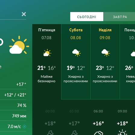
СЬОГОДНІ
ЗАВТРА
П'ятниця
Субота
Неділя
Поне
°
07.08
08.08
09.08
10
е
21°
16°
19°
12°
23°
12°
26°
Майже
Хмарно з
Хмарно з
Неве
безхмарно
проясненнями
проясненнями
хмар
+17 °
+12° / +21°
74 %
00:00
03:00
06:00
09:00
749 мм
+18°
+17°
+16°
+18°
7.0 м/с