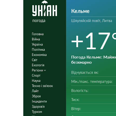
Кельме
погода
Шяуляйскій повіт, Литва
+17
Головна
Війна
Україна
Політика
Економіка
Погода Кельме
: Майж
Світ
безхмарно
Екологія
Регіони
Відчувається як:
Спорт
Наука
Мін./mакс. температура:
Техно і зв'язок
Вологість:
Лайт
Зброя
Тиск:
Інциденти
Здоров'я
Вітер:
Туризм