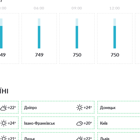
3:00
06:00
09:00
12:00
49
749
750
750
ЇНІ
+22°
Дніпро
+24°
Донецьк
+24°
Івано-Франківськ
+20°
Київ
+21°
Луцьк
+22°
Львів