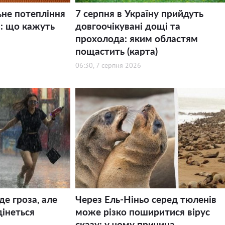
ьне потепління
7 серпня в Україну прийдуть
і: що кажуть
довгоочікувані дощі та
прохолода: яким областям
пощастить (карта)
06:30, 7 серпня 2026
де гроза, але
Через Ель-Ніньо серед тюленів
дінеться
може різко поширитися вірус
сказу: у чому причина