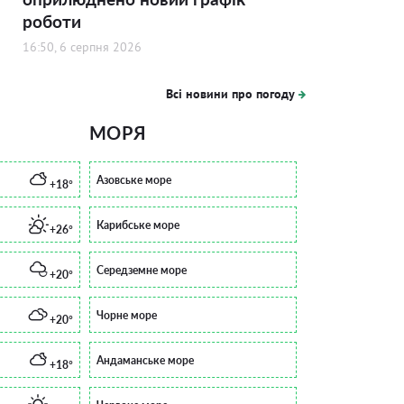
роботи
16:50, 6 серпня 2026
Всі новини про погоду
МОРЯ
Азовське море
+18°
Карибське море
+26°
Середземне море
+20°
Чорне море
+20°
Андаманське море
+18°