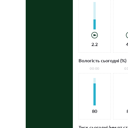
2.2
Вологість сьогодні (%)
00:00
0
80
Тиск сьогодні (мм рт.ст.