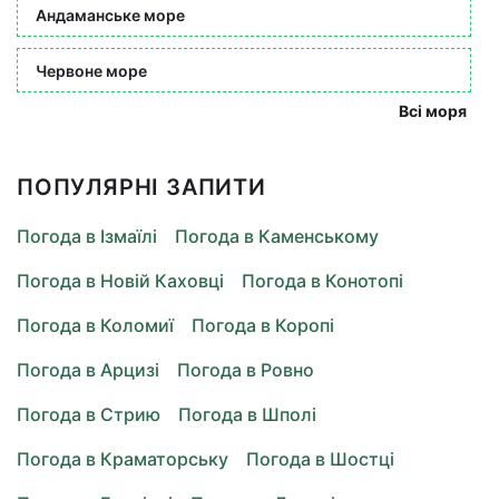
Андаманське море
Червоне море
Всі моря
ПОПУЛЯРНІ ЗАПИТИ
Погода в Ізмаїлі
Погода в Каменському
Погода в Новій Каховці
Погода в Конотопі
Погода в Коломиї
Погода в Коропі
Погода в Арцизі
Погода в Ровно
Погода в Стрию
Погода в Шполі
Погода в Краматорську
Погода в Шостці