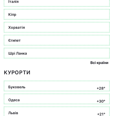
Італія
Кіпр
Хорватія
Єгипет
Шрі Ланка
Всі країни
КУРОРТИ
Буковель
+28°
Одеса
+30°
Львів
+21°