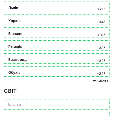
Львів
+21°
Харків
+34°
Вінниця
+31°
Ржищів
+33°
Вишгород
+32°
Обухів
+32°
Усі міста
СВІТ
Іспанія