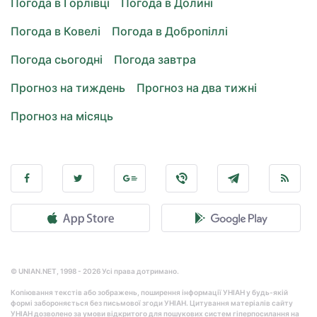
Погода в Горлівці
Погода в Долині
Погода в Ковелі
Погода в Добропіллі
Погода сьогодні
Погода завтра
Прогноз на тиждень
Прогноз на два тижні
Прогноз на місяць
© UNIAN.NET, 1998 - 2026 Усі права дотримано.
Копіювання текстів або зображень, поширення інформації УНІАН у будь-якій
формі забороняється без письмової згоди УНІАН. Цитування матеріалів сайту
УНІАН дозволено за умови відкритого для пошукових систем гіперпосилання на