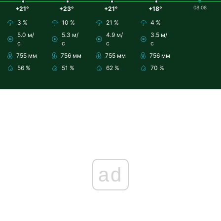
08.08
+21°
+23°
+21°
+18°
3 %
10 %
21 %
4 %
5.0 м/
5.3 м/
4.9 м/
3.5 м/
с
с
с
с
755 мм
756 мм
755 мм
756 мм
56 %
51 %
62 %
70 %
ad