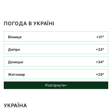
ПОГОДА В УКРАЇНІ
Вінниця
+31°
Дніпро
+33°
Донецьк
+34°
Житомир
+29°
Розгорнути
УКРАЇНА