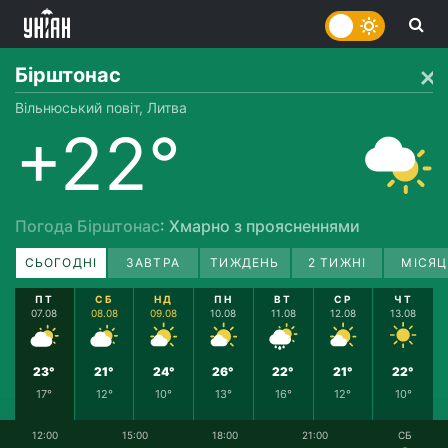
Бірштонас
Вільнюський повіт, Литва
+22°
Погода Бірштонас
: Хмарно з проясненнями
СЬОГОДНІ
ЗАВТРА
ТИЖДЕНЬ
2 ТИЖНІ
МІСЯЦ
ПТ
СБ
НД
ПН
ВТ
СР
ЧТ
07.08
08.08
09.08
10.08
11.08
12.08
13.08
23°
21°
24°
26°
22°
21°
22°
17°
12°
10°
13°
16°
12°
10°
12:00
15:00
18:00
21:00
СБ