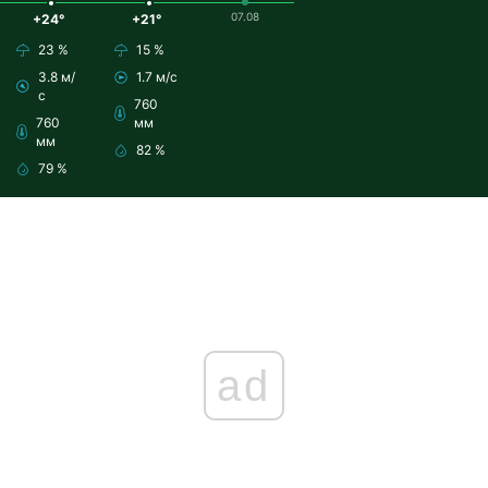
07.08
+24°
+21°
23 %
15 %
3.8 м/
1.7 м/с
с
760
760
мм
мм
82 %
79 %
ad