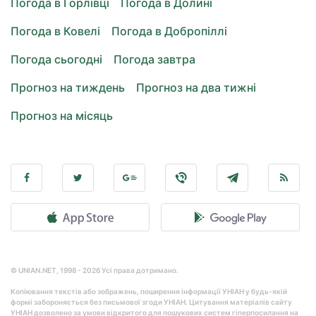
Погода в Горлівці
Погода в Долині
Погода в Ковелі
Погода в Добропіллі
Погода сьогодні
Погода завтра
Прогноз на тиждень
Прогноз на два тижні
Прогноз на місяць
© UNIAN.NET, 1998 - 2026 Усі права дотримано.
Копіювання текстів або зображень, поширення інформації УНІАН у будь-якій
формі забороняється без письмової згоди УНІАН. Цитування матеріалів сайту
УНІАН дозволено за умови відкритого для пошукових систем гіперпосилання на