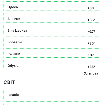
Одеса
+33°
Вінниця
+36°
Біла Церква
+37°
Бровари
+35°
Ржищів
+37°
Обухів
+35°
Усі міста
СВІТ
Іспанія