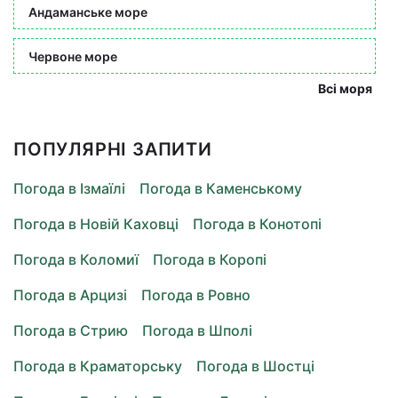
Андаманське море
Червоне море
Всі моря
ПОПУЛЯРНІ ЗАПИТИ
Погода в Ізмаїлі
Погода в Каменському
Погода в Новій Каховці
Погода в Конотопі
Погода в Коломиї
Погода в Коропі
Погода в Арцизі
Погода в Ровно
Погода в Стрию
Погода в Шполі
Погода в Краматорську
Погода в Шостці