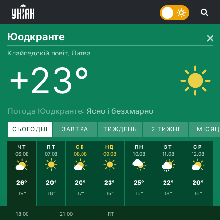
Юодкранте
Клайпедскій повіт, Литва
+23°
Погода Юодкранте
: Ясно і безхмарно
СЬОГОДНІ
ЗАВТРА
ТИЖДЕНЬ
2 ТИЖНІ
МІСЯЦ
ЧТ
ПТ
СБ
НД
ПН
ВТ
СР
06.08
07.08
08.08
09.08
10.08
11.08
12.08
26°
20°
20°
23°
25°
22°
20°
19°
18°
17°
16°
16°
18°
16°
18:00
21:00
ПТ