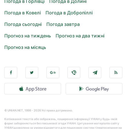
Погода в Горлівці
Погода в Долині
Погода в Ковелі
Погода в Добропіллі
Погода сьогодні
Погода завтра
Прогноз на тиждень
Прогноз на два тижні
Прогноз на місяць
© UNIAN.NET, 1998 - 2026 Усі права дотримано.
Копіювання текстів або зображень, поширення інформації УНІАН у будь-якій
формі забороняється без письмової згоди УНІАН. Цитування матеріалів сайту
УНІАН дозволено за умови відкритого для пошукових систем гіперпосилання на