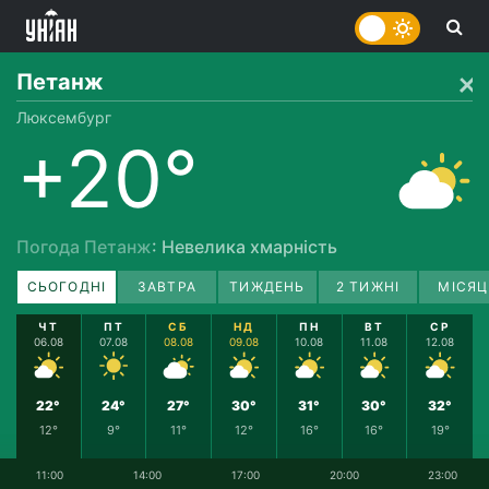
Петанж
Люксембург
+20°
Погода Петанж
: Невелика хмарність
СЬОГОДНІ
ЗАВТРА
ТИЖДЕНЬ
2 ТИЖНІ
МІСЯЦ
ЧТ
ПТ
СБ
НД
ПН
ВТ
СР
06.08
07.08
08.08
09.08
10.08
11.08
12.08
22°
24°
27°
30°
31°
30°
32°
12°
9°
11°
12°
16°
16°
19°
11:00
14:00
17:00
20:00
23:00