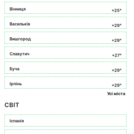
Вінниця
+25°
Васильків
+29°
Вишгород
+29°
Славутич
+27°
Буча
+29°
Ірпінь
+29°
Усі міста
СВІТ
Іспанія