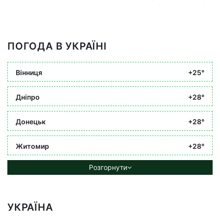
ПОГОДА В УКРАЇНІ
Вінниця
+25°
Дніпро
+28°
Донецьк
+28°
Житомир
+28°
Розгорнути
УКРАЇНА