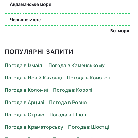
Андаманське море
Червоне море
Всі моря
ПОПУЛЯРНІ ЗАПИТИ
Погода в Ізмаїлі
Погода в Каменському
Погода в Новій Каховці
Погода в Конотопі
Погода в Коломиї
Погода в Коропі
Погода в Арцизі
Погода в Ровно
Погода в Стрию
Погода в Шполі
Погода в Краматорську
Погода в Шостці