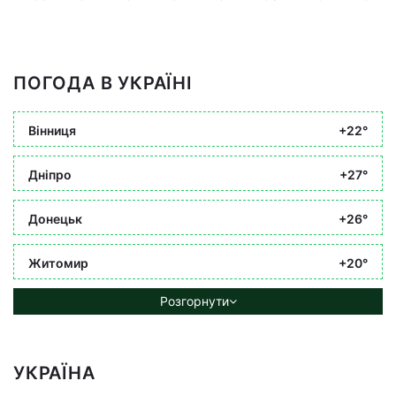
ПОГОДА В УКРАЇНІ
Вінниця
+22°
Дніпро
+27°
Донецьк
+26°
Житомир
+20°
Розгорнути
УКРАЇНА