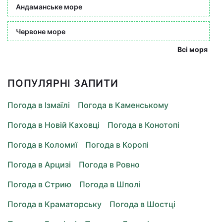
Андаманське море
Червоне море
Всі моря
ПОПУЛЯРНІ ЗАПИТИ
Погода в Ізмаїлі
Погода в Каменському
Погода в Новій Каховці
Погода в Конотопі
Погода в Коломиї
Погода в Коропі
Погода в Арцизі
Погода в Ровно
Погода в Стрию
Погода в Шполі
Погода в Краматорську
Погода в Шостці