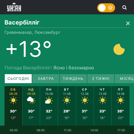
Васербілліг
Гревенмахер, Люксембург
+13°
Погода Васербілліг
: Ясно і безхмарно
СЬОГОДНІ
ЗАВТРА
ТИЖДЕНЬ
2 ТИЖНІ
МІСЯЦ
СБ
НД
ПН
ВТ
СР
ЧТ
ПТ
08.08
09.08
10.08
11.08
12.08
13.08
14.08
30°
30°
32°
29°
31°
33°
35°
13°
17°
20°
16°
16°
18°
20°
05:00
08:00
11:00
14:00
17:00