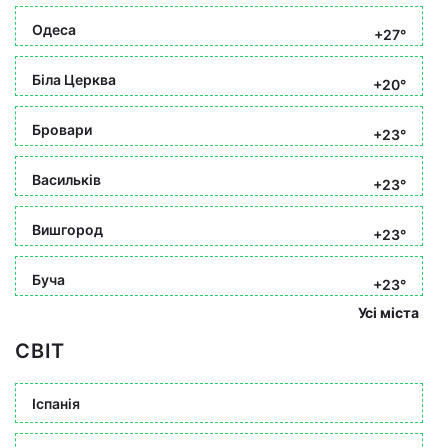
Одеса
+27°
Біла Церква
+20°
Бровари
+23°
Васильків
+23°
Вишгород
+23°
Буча
+23°
Усі міста
СВІТ
Іспанія