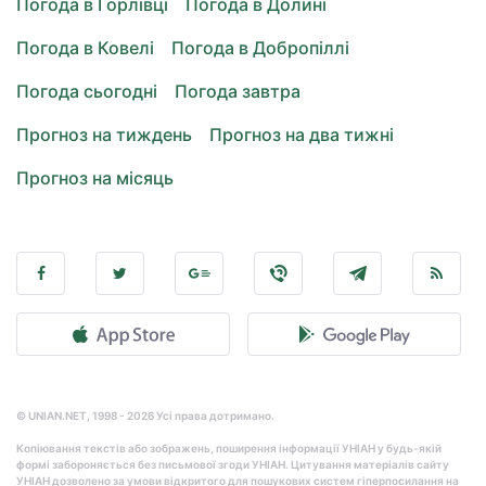
Погода в Горлівці
Погода в Долині
Погода в Ковелі
Погода в Добропіллі
Погода сьогодні
Погода завтра
Прогноз на тиждень
Прогноз на два тижні
Прогноз на місяць
© UNIAN.NET, 1998 - 2026 Усі права дотримано.
Копіювання текстів або зображень, поширення інформації УНІАН у будь-якій
формі забороняється без письмової згоди УНІАН. Цитування матеріалів сайту
УНІАН дозволено за умови відкритого для пошукових систем гіперпосилання на