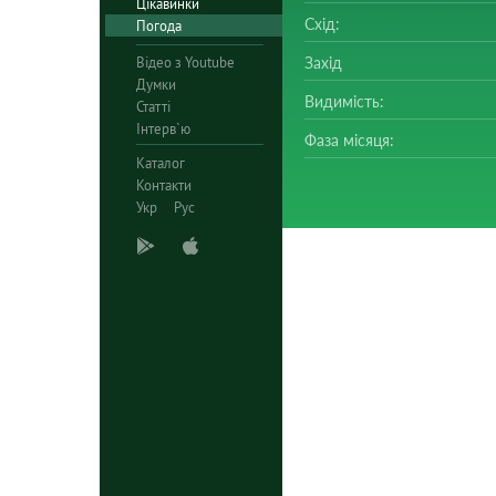
Цікавинки
Схід:
Погода
Відео з Youtube
Захід
Думки
Видимість:
Статті
Інтерв`ю
Фаза місяця:
Каталог
Контакти
Укр
Рус