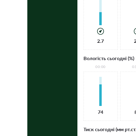
2.7
Вологість сьогодні (%)
00:00
0
74
Тиск сьогодні (мм рт.ст.