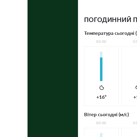
ПОГОДИННИЙ П
Температура сьогодні (
00:00
0
+16°
+
Вітер сьогодні (м/с)
00:00
0