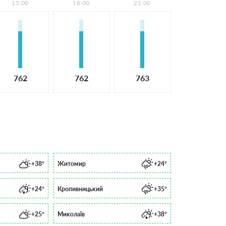
15:00
18:00
21:00
762
762
763
+38°
Житомир
+24°
+24°
Кропивницький
+35°
+25°
Миколаїв
+38°