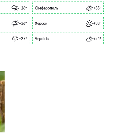
+26°
Сімферополь
+35°
+36°
Херсон
+38°
+27°
Чернігів
+24°