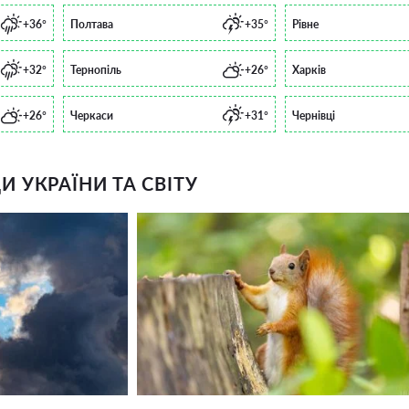
+36°
Полтава
+35°
Рівне
+32°
Тернопіль
+26°
Харків
+26°
Черкаси
+31°
Чернівці
 УКРАЇНИ ТА СВІТУ