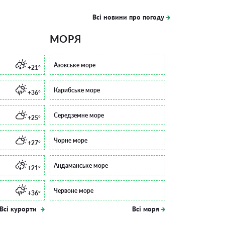
Всі новини про погоду
МОРЯ
Азовське море
+21°
Карибське море
+36°
Середземне море
+25°
Чорне море
+27°
Андаманське море
+21°
Червоне море
+36°
Всі курорти
Всі моря