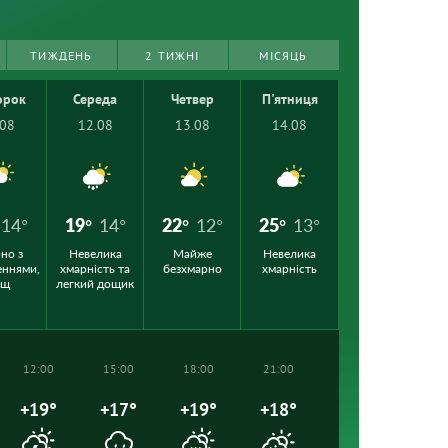
ТИЖДЕНЬ
2 ТИЖНІ
МІСЯЦЬ
орок
Середа
Четвер
П'ятниця
.08
12.08
13.08
14.08
14°
19°
14°
22°
12°
25°
13°
но з
Невелика
Майже
Невелика
еннями,
хмарність та
безхмарно
хмарність
ощ
легкий дощик
12:00
15:00
18:00
21:00
+19°
+17°
+19°
+18°