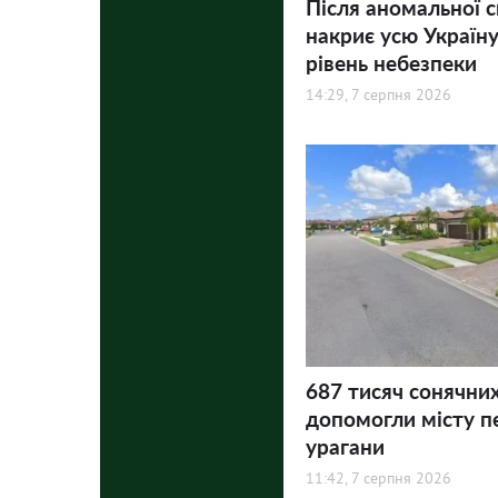
Після аномальної 
накриє усю Україну
рівень небезпеки
14:29, 7 серпня 2026
687 тисяч сонячни
допомогли місту п
урагани
11:42, 7 серпня 2026