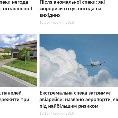
спеки негода
Після аномальної спеки: які
: оголошено І
сюрпризи готує погода на
вихідних
12:00, 7 серпня 2026
х панелей
Екстремальна спека затримує
ережити три
авіарейси: названо аеропорти, як
під найбільшим ризиком
10:15, 7 серпня 2026