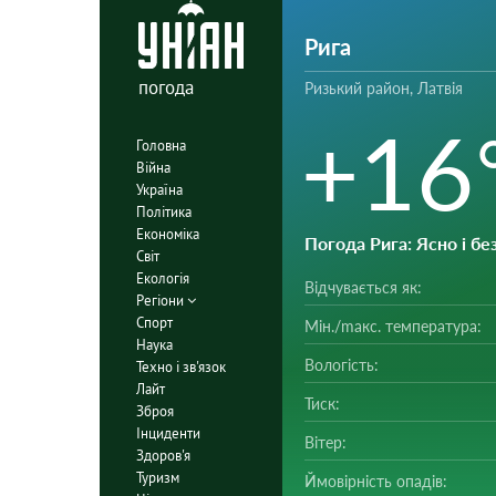
Рига
погода
Ризький район, Латвія
+16
Головна
Війна
Україна
Політика
Економіка
Погода Рига
: Ясно і б
Світ
Екологія
Відчувається як:
Регіони
Спорт
Мін./mакс. температура:
Наука
Вологість:
Техно і зв'язок
Лайт
Тиск:
Зброя
Інциденти
Вітер:
Здоров'я
Туризм
Ймовірність опадів: