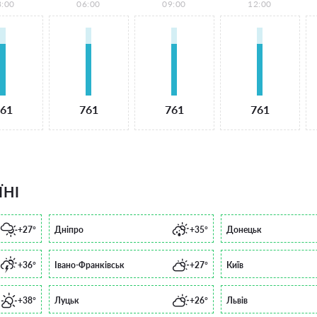
3:00
06:00
09:00
12:00
61
761
761
761
ЇНІ
+27°
Дніпро
+35°
Донецьк
+36°
Івано-Франківськ
+27°
Київ
+38°
Луцьк
+26°
Львів