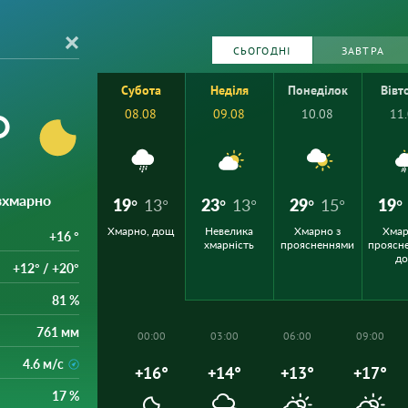
СЬОГОДНІ
ЗАВТРА
Субота
Неділя
Понеділок
Вівт
°
08.08
09.08
10.08
11
езхмарно
19°
13°
23°
13°
29°
15°
19°
Хмарно, дощ
Невелика
Хмарно з
Хмар
+16 °
хмарність
проясненнями
проясн
д
+12° / +20°
81 %
761 мм
00:00
03:00
06:00
09:00
4.6 м/с
+16°
+14°
+13°
+17°
17 %