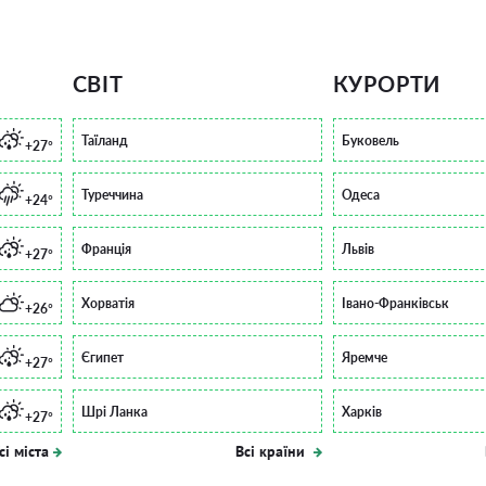
СВІТ
КУРОРТИ
Таїланд
Буковель
+27°
Туреччина
Одеса
+24°
Франція
Львів
+27°
Хорватія
Івано-Франківськ
+26°
Єгипет
Яремче
+27°
Шрі Ланка
Харків
+27°
сі міста
Всі країни