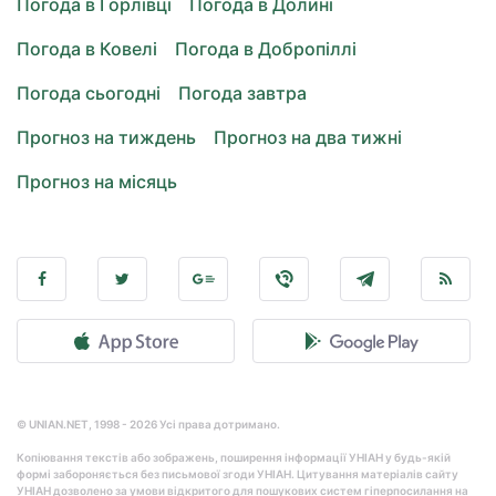
Погода в Горлівці
Погода в Долині
Погода в Ковелі
Погода в Добропіллі
Погода сьогодні
Погода завтра
Прогноз на тиждень
Прогноз на два тижні
Прогноз на місяць
© UNIAN.NET, 1998 - 2026 Усі права дотримано.
Копіювання текстів або зображень, поширення інформації УНІАН у будь-якій
формі забороняється без письмової згоди УНІАН. Цитування матеріалів сайту
УНІАН дозволено за умови відкритого для пошукових систем гіперпосилання на