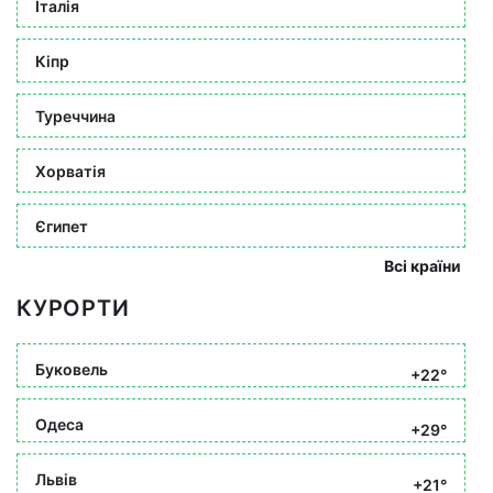
Італія
Кіпр
Туреччина
Хорватія
Єгипет
Всі країни
КУРОРТИ
Буковель
+22°
Одеса
+29°
Львів
+21°