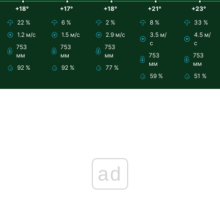
+18°
+17°
+18°
+21°
+23°
22 %
6 %
2 %
8 %
33 %
1.2 м/с
1.5 м/с
2.9 м/с
3.5 м/
4.5 м/
с
с
753
753
753
мм
мм
мм
753
753
мм
мм
92 %
92 %
77 %
59 %
51 %
ad