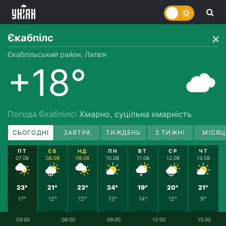
Єкабпілс
Єкабпільський район, Латвія
+18°
Погода Єкабпілс
: Хмарно, суцільна хмарність
СЬОГОДНІ
ЗАВТРА
ТИЖДЕНЬ
2 ТИЖНІ
МІСЯЦ
ПТ
СБ
НД
ПН
ВТ
СР
ЧТ
07.08
08.08
09.08
10.08
11.08
12.08
13.08
23°
21°
23°
24°
19°
20°
21°
17°
12°
12°
13°
14°
12°
9°
03:00
06:00
09:00
12:00
15:00