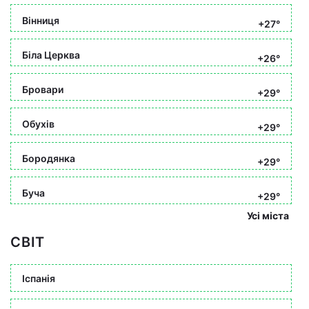
Вінниця
+27°
Біла Церква
+26°
Бровари
+29°
Обухів
+29°
Бородянка
+29°
Буча
+29°
Усі міста
СВІТ
Іспанія