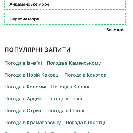
Андаманське море
Червоне море
Всі моря
ПОПУЛЯРНІ ЗАПИТИ
Погода в Ізмаїлі
Погода в Каменському
Погода в Новій Каховці
Погода в Конотопі
Погода в Коломиї
Погода в Коропі
Погода в Арцизі
Погода в Ровно
Погода в Стрию
Погода в Шполі
Погода в Краматорську
Погода в Шостці