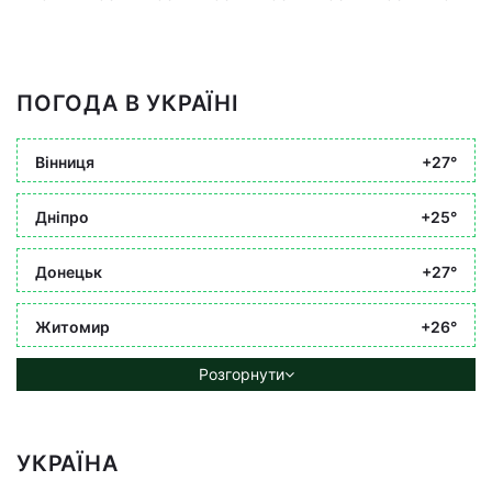
ПОГОДА В УКРАЇНІ
Вінниця
+27°
Дніпро
+25°
Донецьк
+27°
Житомир
+26°
Розгорнути
УКРАЇНА