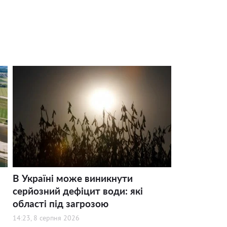
В Україні може виникнути
серйозний дефіцит води: які
області під загрозою
14:23, 8 серпня 2026