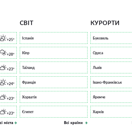
СВІТ
КУРОРТИ
Іспанія
Буковель
+25°
Кіпр
Одеса
+28°
Таїланд
Львів
+23°
Франція
Івано-Франківськ
+24°
Хорватія
Яремче
+23°
Єгипет
Харків
+23°
сі міста
Всі країни