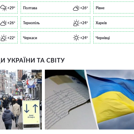
+29°
Полтава
+26°
Рівне
+26°
Тернопіль
+24°
Харків
+22°
Черкаси
+24°
Чернівці
 УКРАЇНИ ТА СВІТУ