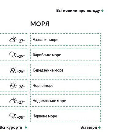
Всі новини про погоду
МОРЯ
Азовське море
+27°
Карибське море
+29°
Середземне море
+25°
Чорне море
+26°
Андаманське море
+27°
Червоне море
+28°
Всі курорти
Всі моря