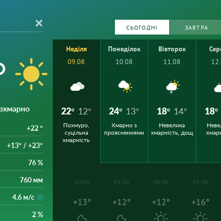
СЬОГОДНІ
ЗАВТРА
Неділя
Понеділок
Вівторок
Сер
°
09.08
10.08
11.08
12
езхмарно
22°
12°
24°
13°
18°
14°
18°
Похмуро,
Хмарно з
Невелика
Неве
+22 °
суцільна
проясненнями
хмарність, дощ
хмар
хмарність
+13° / +23°
76 %
760 мм
00:00
03:00
06:00
09:00
4.6 м/с
+13°
+12°
+12°
+16°
2 %