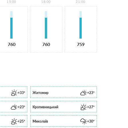
15:00
18:00
21:00
760
760
759
+33°
Житомир
+23°
+23°
Кропивницький
+27°
+25°
Миколаїв
+30°