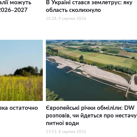
алії можуть
В Україні стався землетрус: яку
2026–2027
область сколихнуло
10:28, 9 серпня 2026
ека остаточно
Європейські річки обміліли: DW
розповів, чи йдеться про нестачу
питної води
23:53, 8 серпня 2026