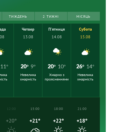
ТИЖДЕНЬ
2 ТИЖНІ
МІСЯЦЬ
еда
Четвер
П'ятниця
Субота
.08
13.08
14.08
15.08
11°
20°
9°
20°
10°
26°
14°
лика
Невелика
Хмарно з
Невелика
ність
хмарність
проясненнями
хмарність
12:00
15:00
18:00
21:00
+20°
+21°
+22°
+18°