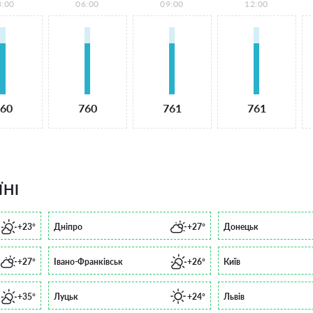
3:00
06:00
09:00
12:00
60
760
761
761
ЇНІ
+23°
Дніпро
+27°
Донецьк
+27°
Івано-Франківськ
+26°
Київ
+35°
Луцьк
+24°
Львів