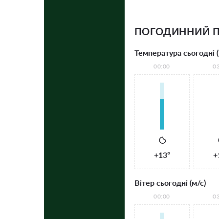
ПОГОДИННИЙ П
Температура сьогодні (
00:00
0
+13°
+
Вітер сьогодні (м/с)
00:00
0