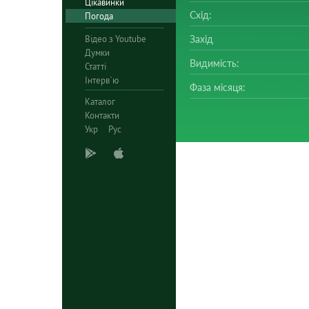
Цікавинки
Схід:
Погода
Відео з Youtube
Захід
Думки
Видимість:
Статті
Інтерв`ю
Фаза місяця:
Каталог
Контакти
Укр
Рус