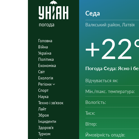
Седа
погода
Валкський район, Латвія
+22
Головна
Війна
Україна
Політика
Економіка
Погода Седа
: Ясно і б
Світ
Екологія
Відчувається як:
Регіони
Спорт
Мін./mакс. температура:
Наука
Вологість:
Техно і зв'язок
Лайт
Тиск:
Зброя
Інциденти
Вітер:
Здоров'я
Туризм
Ймовірність опадів: