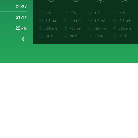
05:27
2 %
2 %
1 %
2 %
21:16
1.6 м/с
1.4 м/с
1.9 м/с
2.8 м/с
20 км
760 мм
760 мм
760 мм
761 мм
94 %
98 %
99 %
86 %