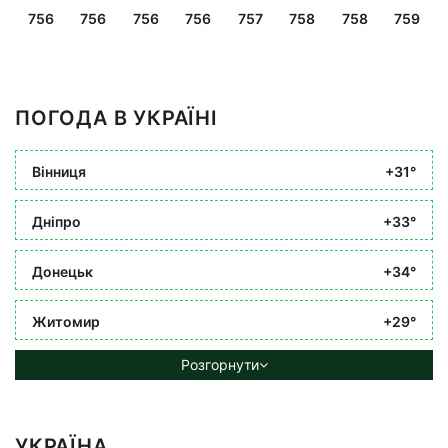
756
756
756
756
757
758
758
759
ПОГОДА В УКРАЇНІ
Вінниця
+31°
Дніпро
+33°
Донецьк
+34°
Житомир
+29°
Розгорнути
УКРАЇНА