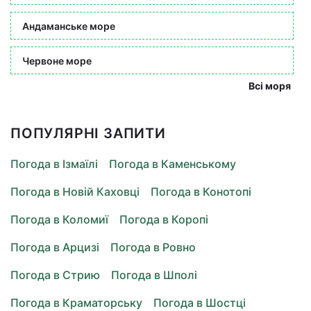
Андаманське море
Червоне море
Всі моря
ПОПУЛЯРНІ ЗАПИТИ
Погода в Ізмаїлі
Погода в Каменському
Погода в Новій Каховці
Погода в Конотопі
Погода в Коломиї
Погода в Коропі
Погода в Арцизі
Погода в Ровно
Погода в Стрию
Погода в Шполі
Погода в Краматорську
Погода в Шостці