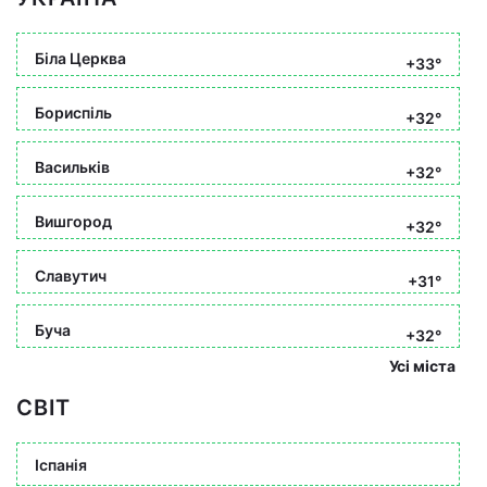
Біла Церква
+33°
Бориспіль
+32°
Васильків
+32°
Вишгород
+32°
Славутич
+31°
Буча
+32°
Усі міста
СВІТ
Іспанія