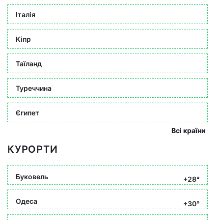
Італія
Кіпр
Таїланд
Туреччина
Єгипет
Всі країни
КУРОРТИ
Буковель
+28°
Одеса
+30°