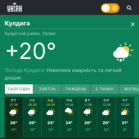
Кулдига
Кулдігскій район, Латвія
+20°
Погода Кулдига
: Невелика хмарність та легкий
дощик
СЬОГОДНІ
ЗАВТРА
ТИЖДЕНЬ
2 ТИЖНІ
МІСЯЦ
ПТ
СБ
НД
ПН
ВТ
СР
ЧТ
07.08
08.08
09.08
10.08
11.08
12.08
13.08
20°
20°
23°
24°
20°
20°
21°
15°
13°
12°
14°
12°
10°
9°