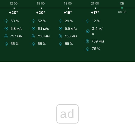
12:00
15:00
18:00
21:00
СБ
08.08
+20°
+20°
+19°
+17°
53 %
52 %
29 %
12 %
5.8 м/с
6.1 м/с
5.5 м/с
3.4 м/
с
757 мм
758 мм
758 мм
759 мм
66 %
66 %
65 %
75 %
ad