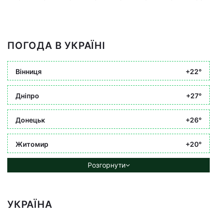
ПОГОДА В УКРАЇНІ
Вінниця
+22°
Дніпро
+27°
Донецьк
+26°
Житомир
+20°
Розгорнути
УКРАЇНА