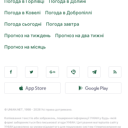
Погода в Горлівці
Погода в Долині
Погода в Ковелі
Погода в Добропіллі
Погода сьогодні
Погода завтра
Прогноз на тиждень
Прогноз на два тижні
Прогноз на місяць
© UNIAN.NET, 1998 - 2026 Усі права дотримано.
Копіювання текстів або зображень, поширення інформації УНІАН у будь-якій
формі забороняється без письмової згоди УНІАН. Цитування матеріалів сайту
УНІАН дозволено за умови відкритого для пошукових систем гіперпосилання на