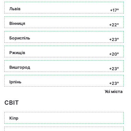
Львів
+17°
Вінниця
+22°
Бориспіль
+23°
Ржищів
+20°
Вишгород
+23°
Ірпінь
+23°
Усі міста
СВІТ
Кіпр