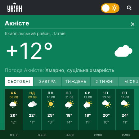
Акністе
Єкабпільський район, Латвія
+12°
Погода Акністе
: Хмарно, суцільна хмарність
СЬОГОДНІ
ЗАВТРА
ТИЖДЕНЬ
2 ТИЖНІ
МІСЯЦ
СБ
НД
ПН
ВТ
СР
ЧТ
ПТ
08.08
09.08
10.08
11.08
12.08
13.08
14.08
20°
22°
25°
18°
18°
20°
24°
12°
11°
13°
14°
11°
10°
11°
03:00
06:00
09:00
12:00
15:00