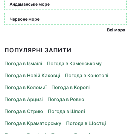
Андаманське море
Червоне море
Всі моря
ПОПУЛЯРНІ ЗАПИТИ
Погода в Ізмаїлі
Погода в Каменському
Погода в Новій Каховці
Погода в Конотопі
Погода в Коломиї
Погода в Коропі
Погода в Арцизі
Погода в Ровно
Погода в Стрию
Погода в Шполі
Погода в Краматорську
Погода в Шостці