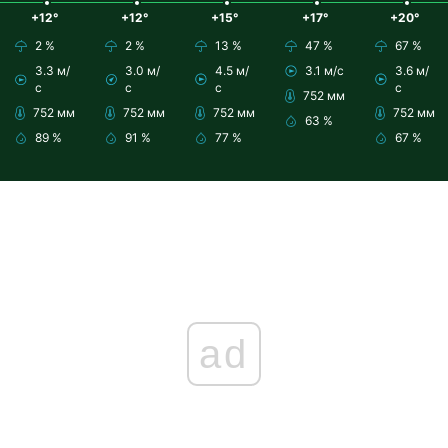
+12°
+12°
+15°
+17°
+20°
2 %
2 %
13 %
47 %
67 %
3.3 м/
3.0 м/
4.5 м/
3.1 м/с
3.6 м/
с
с
с
с
752 мм
752 мм
752 мм
752 мм
752 мм
63 %
89 %
91 %
77 %
67 %
ad