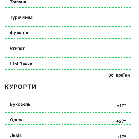
Таїланд
Туреччина
Франція
Єгипет
Шрі Ланка
Всі країни
КУРОРТИ
Буковель
+17°
Одеса
+27°
Львів
+17°