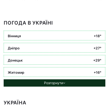
ПОГОДА В УКРАЇНІ
Вінниця
+18°
Дніпро
+27°
Донецьк
+29°
Житомир
+16°
Розгорнути
УКРАЇНА