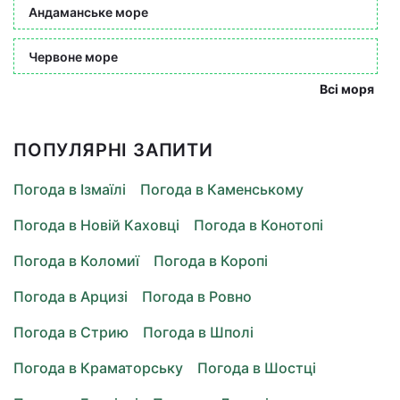
Андаманське море
Червоне море
Всі моря
ПОПУЛЯРНІ ЗАПИТИ
Погода в Ізмаїлі
Погода в Каменському
Погода в Новій Каховці
Погода в Конотопі
Погода в Коломиї
Погода в Коропі
Погода в Арцизі
Погода в Ровно
Погода в Стрию
Погода в Шполі
Погода в Краматорську
Погода в Шостці