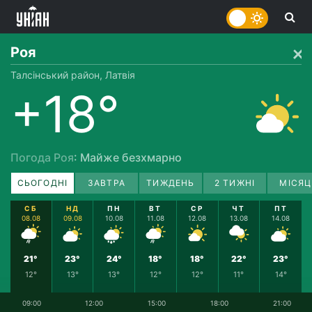
Роя
Талсінський район, Латвія
+18°
Погода Роя
: Майже безхмарно
СЬОГОДНІ
ЗАВТРА
ТИЖДЕНЬ
2 ТИЖНІ
МІСЯЦ
СБ
НД
ПН
ВТ
СР
ЧТ
ПТ
08.08
09.08
10.08
11.08
12.08
13.08
14.08
21°
23°
24°
18°
18°
22°
23°
12°
13°
13°
12°
12°
11°
14°
09:00
12:00
15:00
18:00
21:00