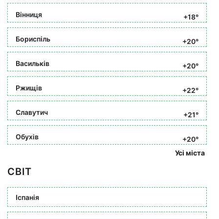
Вінниця
+18°
Бориспіль
+20°
Васильків
+20°
Ржищів
+22°
Славутич
+21°
Обухів
+20°
Усі міста
СВІТ
Іспанія