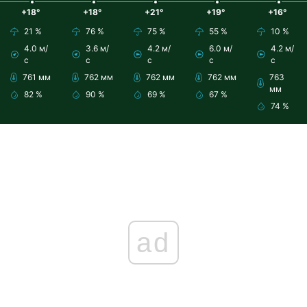
+18°
+18°
+21°
+19°
+16°
21 %
76 %
75 %
55 %
10 %
4.0 м/
3.6 м/
4.2 м/
6.0 м/
4.2 м/
с
с
с
с
с
761 мм
762 мм
762 мм
762 мм
763
мм
82 %
90 %
69 %
67 %
74 %
ad