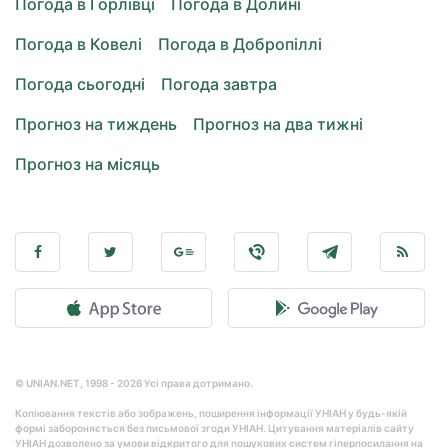
Погода в Горлівці
Погода в Долині
Погода в Ковелі
Погода в Добропіллі
Погода сьогодні
Погода завтра
Прогноз на тиждень
Прогноз на два тижні
Прогноз на місяць
© UNIAN.NET, 1998 - 2026 Усі права дотримано.
Копіювання текстів або зображень, поширення інформації УНІАН у будь-якій
формі забороняється без письмової згоди УНІАН. Цитування матеріалів сайту
УНІАН дозволено за умови відкритого для пошукових систем гіперпосилання на