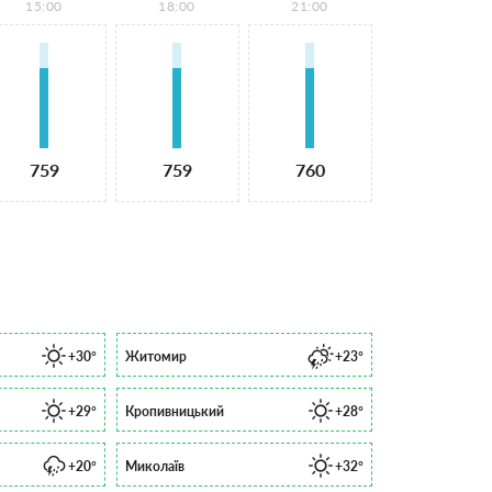
15:00
18:00
21:00
759
759
760
+30°
Житомир
+23°
+29°
Кропивницький
+28°
+20°
Миколаїв
+32°