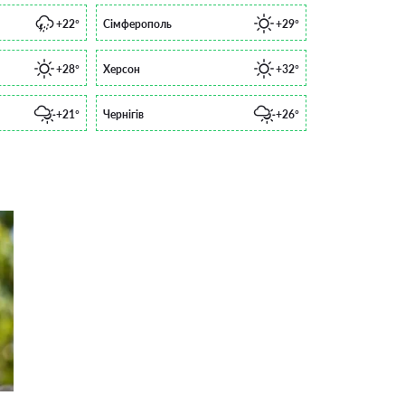
+22°
Сімферополь
+29°
+28°
Херсон
+32°
+21°
Чернігів
+26°