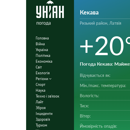
Кекава
погода
Ризький район, Латвія
+20
Головна
Війна
Україна
Політика
Економіка
Погода Кекава
: Майже
Світ
Екологія
Відчувається як:
Регіони
Спорт
Мін./mакс. температура:
Наука
Вологість:
Техно і зв'язок
Лайт
Тиск:
Зброя
Інциденти
Вітер:
Здоров'я
Туризм
Ймовірність опадів: