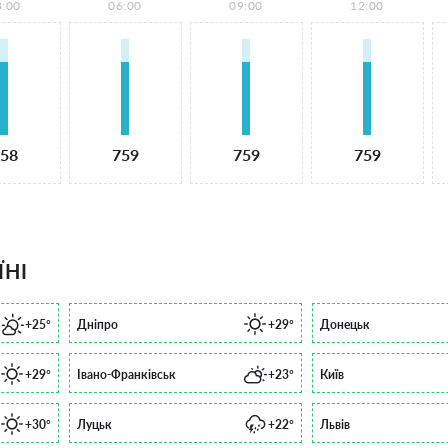
3:00
06:00
09:00
12:00
58
759
759
759
ЇНІ
+25°
Дніпро
+29°
Донецьк
+29°
Івано-Франківськ
+23°
Київ
+30°
Луцьк
+22°
Львів