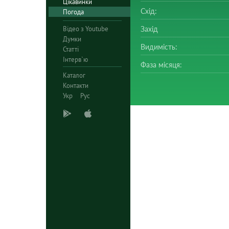
Цікавинки
Схід:
Погода
Відео з Youtube
Захід
Думки
Видимість:
Статті
Інтерв`ю
Фаза місяця:
Каталог
Контакти
Укр
Рус