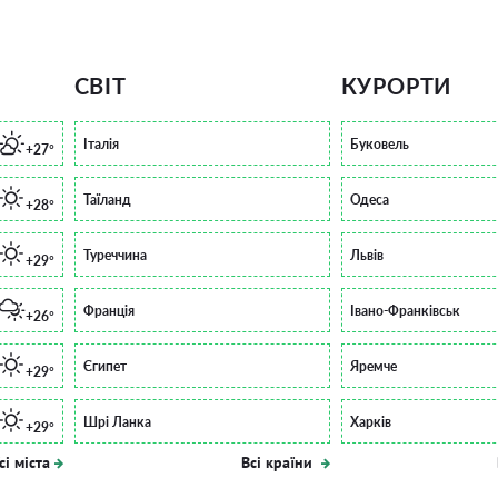
СВІТ
КУРОРТИ
Італія
Буковель
+27°
Таїланд
Одеса
+28°
Туреччина
Львів
+29°
Франція
Івано-Франківськ
+26°
Єгипет
Яремче
+29°
Шрі Ланка
Харків
+29°
сі міста
Всі країни