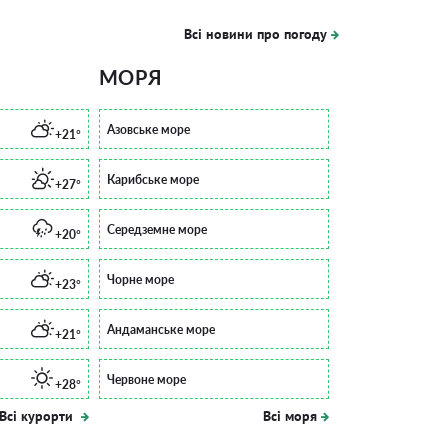
Всі новини про погоду
МОРЯ
Азовське море
+21°
Карибське море
+27°
Середземне море
+20°
Чорне море
+23°
Андаманське море
+21°
Червоне море
+28°
Всі курорти
Всі моря