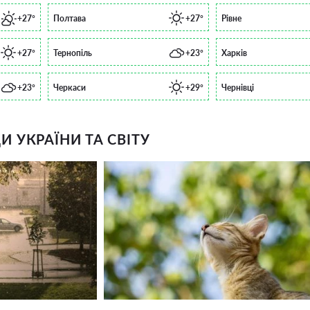
+27°
Полтава
+27°
Рівне
+27°
Тернопіль
+23°
Харків
+23°
Черкаси
+29°
Чернівці
 УКРАЇНИ ТА СВІТУ