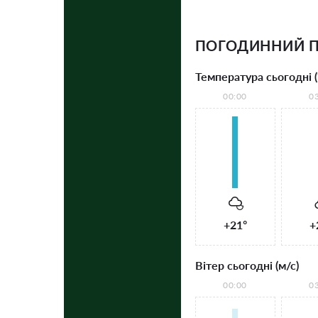
ПОГОДИННИЙ П
Температура сьогодні (
00:00
0
+21°
+
Вітер сьогодні (м/с)
00:00
0