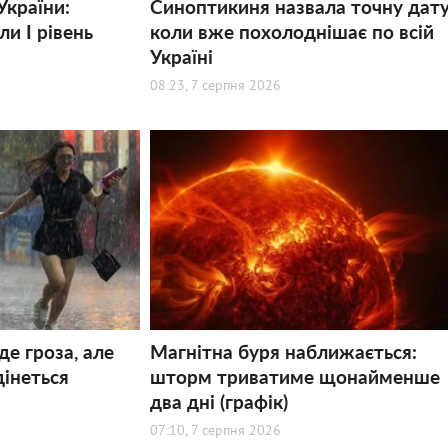
України:
Синоптикиня назвала точну дату
и І рівень
коли вже похолоднішає по всій
Україні
08:23, 7 серпня 2026
де гроза, але
Магнітна буря наближається:
дінеться
шторм триватиме щонайменше
два дні (графік)
07:10, 7 серпня 2026