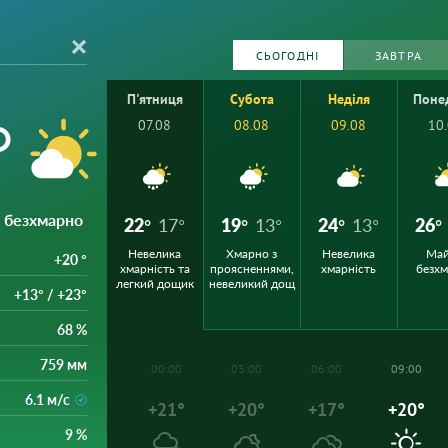
СЬОГОДНІ
ЗАВТРА
П'ятниця
Субота
Неділя
Поне
°
07.08
08.08
09.08
10
 безхмарно
22°
17°
19°
13°
24°
13°
26°
Невелика
Хмарно з
Невелика
Ма
+20 °
хмарність та
проясненнями,
хмарність
безх
легкий дощик
невеликий дощ
+13° / +23°
68 %
759 мм
00:00
03:00
06:00
09:00
6.1 м/с
+21°
+20°
+17°
+20°
9 %