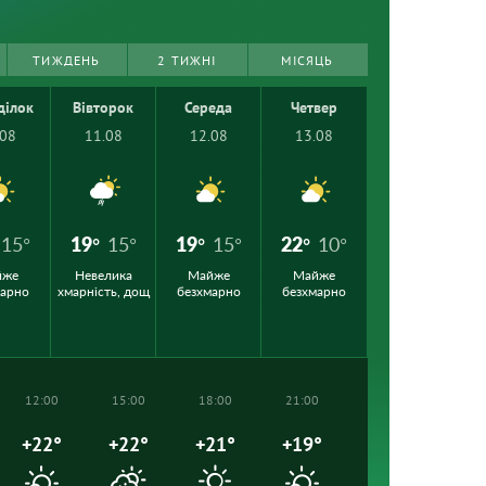
ТИЖДЕНЬ
2 ТИЖНІ
МІСЯЦЬ
ділок
Вівторок
Середа
Четвер
.08
11.08
12.08
13.08
15°
19°
15°
19°
15°
22°
10°
йже
Невелика
Майже
Майже
марно
хмарність, дощ
безхмарно
безхмарно
12:00
15:00
18:00
21:00
+22°
+22°
+21°
+19°