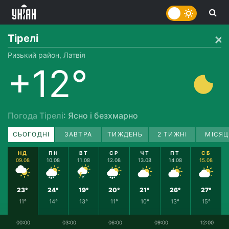
Тірелі
Ризький район, Латвія
+12°
Погода Тірелі
: Ясно і безхмарно
СЬОГОДНІ
ЗАВТРА
ТИЖДЕНЬ
2 ТИЖНІ
МІСЯЦ
НД
ПН
ВТ
СР
ЧТ
ПТ
СБ
09.08
10.08
11.08
12.08
13.08
14.08
15.08
23°
24°
19°
20°
21°
26°
27°
11°
14°
13°
11°
10°
13°
15°
00:00
03:00
06:00
09:00
12:00