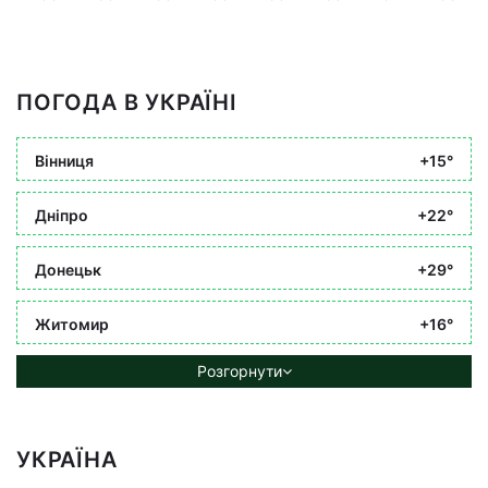
ПОГОДА В УКРАЇНІ
Вінниця
+15°
Дніпро
+22°
Донецьк
+29°
Житомир
+16°
Розгорнути
УКРАЇНА