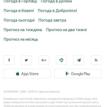
Погода в Горлівці
Погода в Долині
Погода в Ковелі
Погода в Добропіллі
Погода сьогодні
Погода завтра
Прогноз на тиждень
Прогноз на два тижні
Прогноз на місяць
© UNIAN.NET, 1998 - 2026 Усі права дотримано.
Копіювання текстів або зображень, поширення інформації УНІАН у будь-якій
формі забороняється без письмової згоди УНІАН. Цитування матеріалів сайту
УНІАН дозволено за умови відкритого для пошукових систем гіперпосилання на