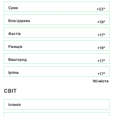
Суми
+22°
Біла Церква
+19°
Фастів
+17°
Ржищів
+19°
Вишгород
+17°
Ірпінь
+17°
Усі міста
СВІТ
Іспанія