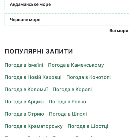
Андаманське море
Червоне море
Всі моря
ПОПУЛЯРНІ ЗАПИТИ
Погода в Ізмаїлі
Погода в Каменському
Погода в Новій Каховці
Погода в Конотопі
Погода в Коломиї
Погода в Коропі
Погода в Арцизі
Погода в Ровно
Погода в Стрию
Погода в Шполі
Погода в Краматорську
Погода в Шостці