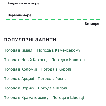
Андаманське море
Червоне море
Всі моря
ПОПУЛЯРНІ ЗАПИТИ
Погода в Ізмаїлі
Погода в Каменському
Погода в Новій Каховці
Погода в Конотопі
Погода в Коломиї
Погода в Коропі
Погода в Арцизі
Погода в Ровно
Погода в Стрию
Погода в Шполі
Погода в Краматорську
Погода в Шостці