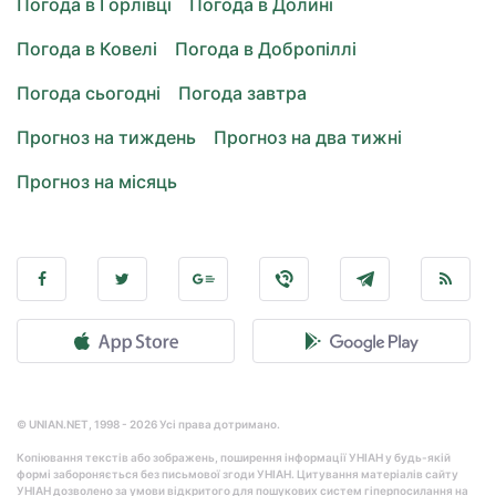
Погода в Горлівці
Погода в Долині
Погода в Ковелі
Погода в Добропіллі
Погода сьогодні
Погода завтра
Прогноз на тиждень
Прогноз на два тижні
Прогноз на місяць
© UNIAN.NET, 1998 - 2026 Усі права дотримано.
Копіювання текстів або зображень, поширення інформації УНІАН у будь-якій
формі забороняється без письмової згоди УНІАН. Цитування матеріалів сайту
УНІАН дозволено за умови відкритого для пошукових систем гіперпосилання на