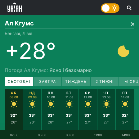
Ал Кгумс
Бенгазі, Лівія
+28°
Погода Ал Кгумс
: Ясно і безхмарно
СЬОГОДНІ
ЗАВТРА
ТИЖДЕНЬ
2 ТИЖНІ
МІСЯЦ
СБ
НД
ПН
ВТ
СР
ЧТ
ПТ
08.08
09.08
10.08
11.08
12.08
13.08
14.08
32°
33°
33°
33°
33°
33°
32°
26°
26°
26°
27°
27°
27°
27°
02:00
05:00
08:00
11:00
14:00