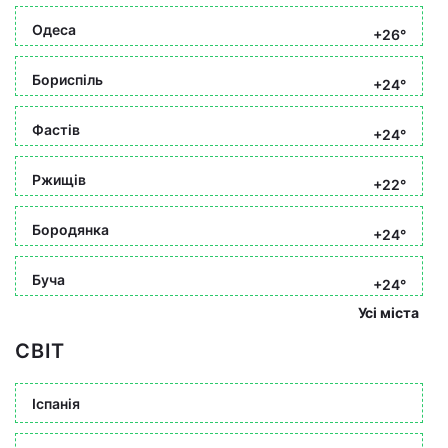
Одеса
+26°
Бориспіль
+24°
Фастів
+24°
Ржищів
+22°
Бородянка
+24°
Буча
+24°
Усі міста
СВІТ
Іспанія