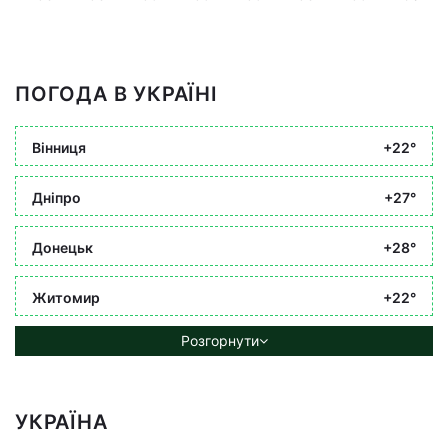
ПОГОДА В УКРАЇНІ
Вінниця
+22°
Дніпро
+27°
Донецьк
+28°
Житомир
+22°
Розгорнути
УКРАЇНА