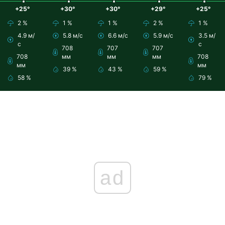
+25°
+30°
+30°
+29°
+25°
2 %
1 %
1 %
2 %
1 %
4.9 м/
5.8 м/с
6.6 м/с
5.9 м/с
3.5 м/
с
с
708
707
707
708
мм
мм
мм
708
мм
мм
39 %
43 %
59 %
58 %
79 %
ad