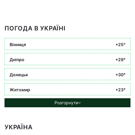
ПОГОДА В УКРАЇНІ
Вінниця
+25°
Дніпро
+29°
Донецьк
+30°
Житомир
+23°
Розгорнути
УКРАЇНА