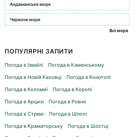
Андаманське море
Червоне море
Всі моря
ПОПУЛЯРНІ ЗАПИТИ
Погода в Ізмаїлі
Погода в Каменському
Погода в Новій Каховці
Погода в Конотопі
Погода в Коломиї
Погода в Коропі
Погода в Арцизі
Погода в Ровно
Погода в Стрию
Погода в Шполі
Погода в Краматорську
Погода в Шостці