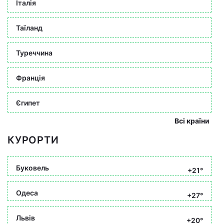
Італія
Таїланд
Туреччина
Франція
Єгипет
Всі країни
КУРОРТИ
Буковель
+21°
Одеса
+27°
Львів
+20°