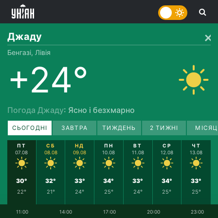
Джаду
Бенгазі, Лівія
+24°
Погода Джаду
: Ясно і безхмарно
СЬОГОДНІ
ЗАВТРА
ТИЖДЕНЬ
2 ТИЖНІ
МІСЯЦ
ПТ
СБ
НД
ПН
ВТ
СР
ЧТ
07.08
08.08
09.08
10.08
11.08
12.08
13.08
30°
32°
33°
34°
33°
34°
33°
22°
21°
24°
25°
24°
25°
25°
11:00
14:00
17:00
20:00
23:00