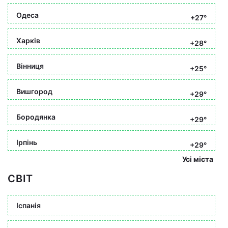
Одеса
+27°
Харків
+28°
Вінниця
+25°
Вишгород
+29°
Бородянка
+29°
Ірпінь
+29°
Усі міста
СВІТ
Іспанія