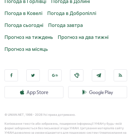
Погода в Горлівці
Погода в Долині
Погода в Ковелі
Погода в Добропіллі
Погода сьогодні
Погода завтра
Прогноз на тиждень
Прогноз на два тижні
Прогноз на місяць
© UNIAN.NET, 1998 - 2026 Усі права дотримано.
Копіювання текстів або зображень, поширення інформації УНІАН у будь-якій
формі забороняється без письмової згоди УНІАН. Цитування матеріалів сайту
УНІАН дозволено за умови відкритого для пошукових систем гіперпосилання на