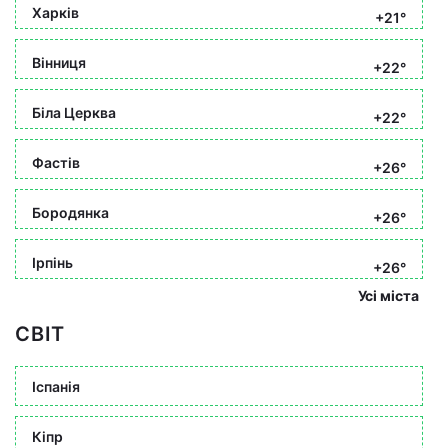
Харків
+21°
Вінниця
+22°
Біла Церква
+22°
Фастів
+26°
Бородянка
+26°
Ірпінь
+26°
Усі міста
СВІТ
Іспанія
Кіпр