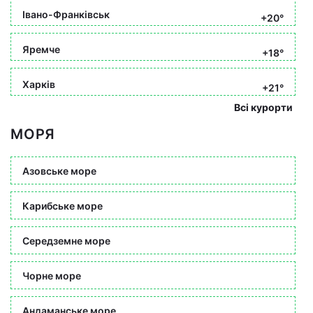
Івано-Франківськ
+20°
Яремче
+18°
Харків
+21°
Всі курорти
МОРЯ
Азовське море
Карибське море
Середземне море
Чорне море
Андаманське море