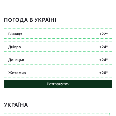
ПОГОДА В УКРАЇНІ
Вінниця
+22°
Дніпро
+24°
Донецьк
+24°
Житомир
+26°
Розгорнути
УКРАЇНА