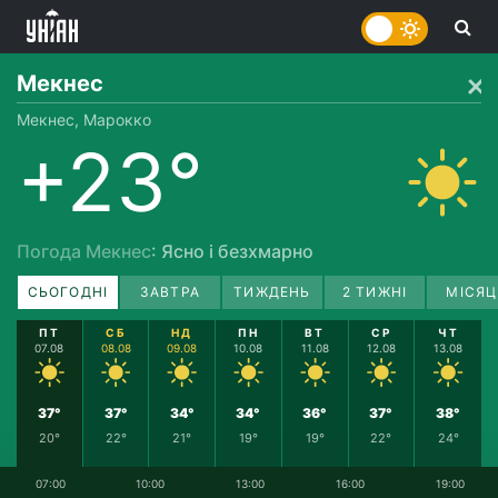
Мекнес
Мекнес, Марокко
+23°
Погода Мекнес
: Ясно і безхмарно
СЬОГОДНІ
ЗАВТРА
ТИЖДЕНЬ
2 ТИЖНІ
МІСЯЦ
ПТ
СБ
НД
ПН
ВТ
СР
ЧТ
07.08
08.08
09.08
10.08
11.08
12.08
13.08
37°
37°
34°
34°
36°
37°
38°
20°
22°
21°
19°
19°
22°
24°
07:00
10:00
13:00
16:00
19:00