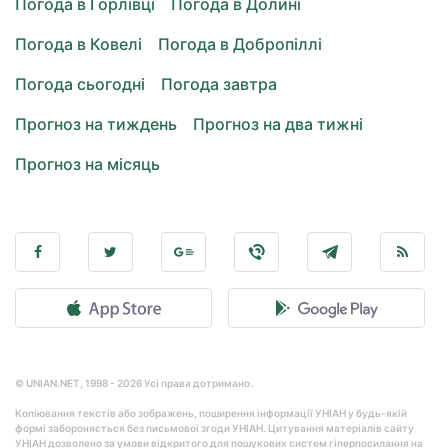
Погода в Горлівці
Погода в Долині
Погода в Ковелі
Погода в Добропіллі
Погода сьогодні
Погода завтра
Прогноз на тиждень
Прогноз на два тижні
Прогноз на місяць
© UNIAN.NET, 1998 - 2026 Усі права дотримано.
Копіювання текстів або зображень, поширення інформації УНІАН у будь-якій
формі забороняється без письмової згоди УНІАН. Цитування матеріалів сайту
УНІАН дозволено за умови відкритого для пошукових систем гіперпосилання на