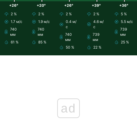
+26°
+20°
+26°
+39°
+36°
2 %
2 %
2 %
2 %
5 %
1.7 м/с
1.9 м/с
0.4 м/
4.6 м/
5.5 м/с
с
с
740
740
739
мм
мм
740
739
мм
мм
мм
61 %
85 %
25 %
50 %
22 %
ad