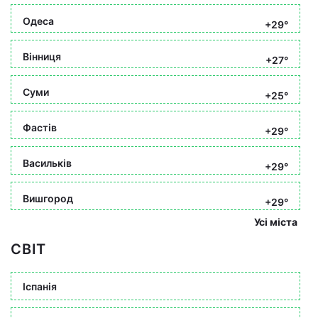
Одеса
+29°
Вінниця
+27°
Суми
+25°
Фастів
+29°
Васильків
+29°
Вишгород
+29°
Усі міста
СВІТ
Іспанія