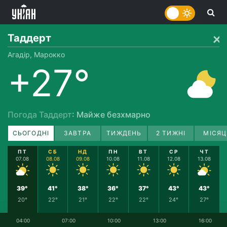
Таддерт
Агадір, Марокко
+27°
Погода Таддерт
: Майже безхмарно
СЬОГОДНІ
ЗАВТРА
ТИЖДЕНЬ
2 ТИЖНІ
МІСЯЦ
ПТ
СБ
НД
ПН
ВТ
СР
ЧТ
07.08
08.08
09.08
10.08
11.08
12.08
13.08
39°
41°
38°
36°
37°
43°
43°
20°
22°
21°
22°
22°
24°
27°
04:00
07:00
10:00
13:00
16:00