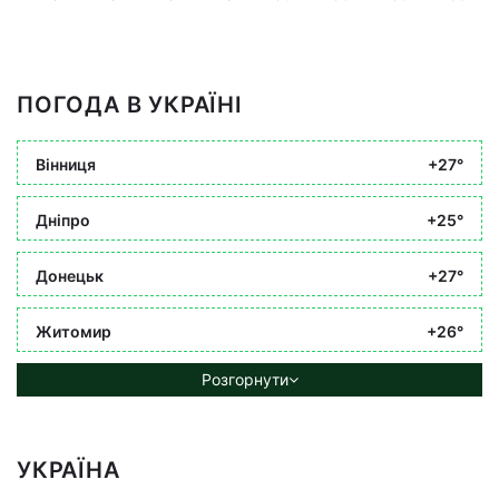
ПОГОДА В УКРАЇНІ
Вінниця
+27°
Дніпро
+25°
Донецьк
+27°
Житомир
+26°
Розгорнути
УКРАЇНА