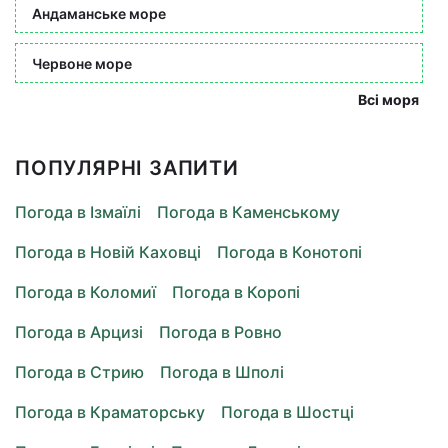
Андаманське море
Червоне море
Всі моря
ПОПУЛЯРНІ ЗАПИТИ
Погода в Ізмаїлі
Погода в Каменському
Погода в Новій Каховці
Погода в Конотопі
Погода в Коломиї
Погода в Коропі
Погода в Арцизі
Погода в Ровно
Погода в Стрию
Погода в Шполі
Погода в Краматорську
Погода в Шостці