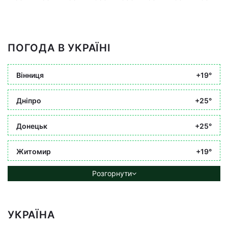
ПОГОДА В УКРАЇНІ
Вінниця
+19°
Дніпро
+25°
Донецьк
+25°
Житомир
+19°
Розгорнути
УКРАЇНА