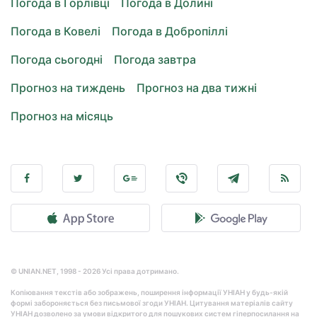
Погода в Горлівці
Погода в Долині
Погода в Ковелі
Погода в Добропіллі
Погода сьогодні
Погода завтра
Прогноз на тиждень
Прогноз на два тижні
Прогноз на місяць
© UNIAN.NET, 1998 - 2026 Усі права дотримано.
Копіювання текстів або зображень, поширення інформації УНІАН у будь-якій
формі забороняється без письмової згоди УНІАН. Цитування матеріалів сайту
УНІАН дозволено за умови відкритого для пошукових систем гіперпосилання на