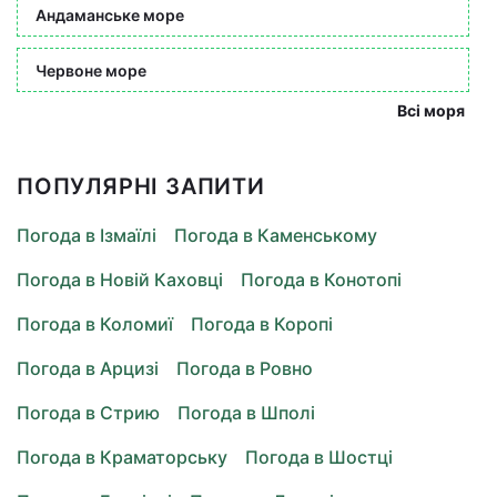
Андаманське море
Червоне море
Всі моря
ПОПУЛЯРНІ ЗАПИТИ
Погода в Ізмаїлі
Погода в Каменському
Погода в Новій Каховці
Погода в Конотопі
Погода в Коломиї
Погода в Коропі
Погода в Арцизі
Погода в Ровно
Погода в Стрию
Погода в Шполі
Погода в Краматорську
Погода в Шостці