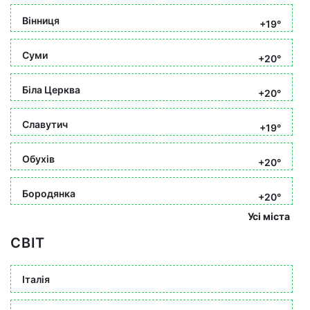
Вінниця
+19°
Суми
+20°
Біла Церква
+20°
Славутич
+19°
Обухів
+20°
Бородянка
+20°
Усі міста
СВІТ
Італія