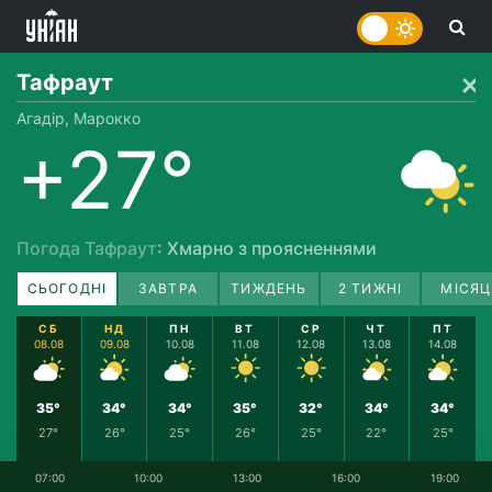
Тафраут
Агадір, Марокко
+27°
Погода Тафраут
: Хмарно з проясненнями
СЬОГОДНІ
ЗАВТРА
ТИЖДЕНЬ
2 ТИЖНІ
МІСЯЦ
СБ
НД
ПН
ВТ
СР
ЧТ
ПТ
08.08
09.08
10.08
11.08
12.08
13.08
14.08
35°
34°
34°
35°
32°
34°
34°
27°
26°
25°
26°
25°
22°
25°
07:00
10:00
13:00
16:00
19:00