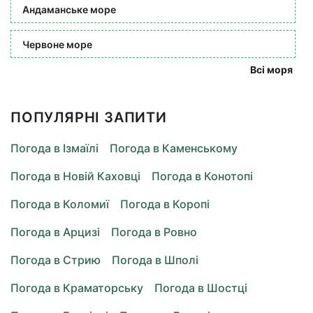
Андаманське море
Червоне море
Всі моря
ПОПУЛЯРНІ ЗАПИТИ
Погода в Ізмаїлі
Погода в Каменському
Погода в Новій Каховці
Погода в Конотопі
Погода в Коломиї
Погода в Коропі
Погода в Арцизі
Погода в Ровно
Погода в Стрию
Погода в Шполі
Погода в Краматорську
Погода в Шостці