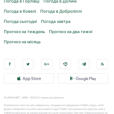
Погода в Горлівці
Погода в Долині
Погода в Ковелі
Погода в Добропіллі
Погода сьогодні
Погода завтра
Прогноз на тиждень
Прогноз на два тижні
Прогноз на місяць
© UNIAN.NET, 1998 - 2026 Усі права дотримано.
Копіювання текстів або зображень, поширення інформації УНІАН у будь-якій
формі забороняється без письмової згоди УНІАН. Цитування матеріалів сайту
УНІАН дозволено за умови відкритого для пошукових систем гіперпосилання на