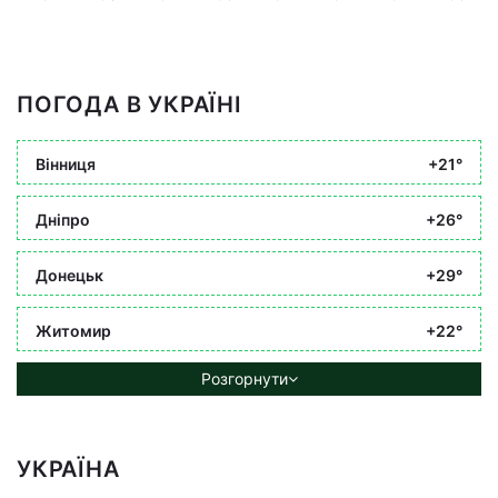
ПОГОДА В УКРАЇНІ
Вінниця
+21°
Дніпро
+26°
Донецьк
+29°
Житомир
+22°
Розгорнути
УКРАЇНА