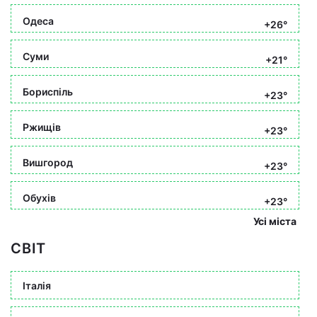
Одеса
+26°
Суми
+21°
Бориспіль
+23°
Ржищів
+23°
Вишгород
+23°
Обухів
+23°
Усі міста
СВІТ
Італія