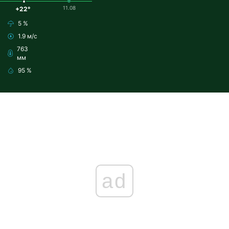
11.08
+22°
5 %
1.9 м/с
763
мм
95 %
ad