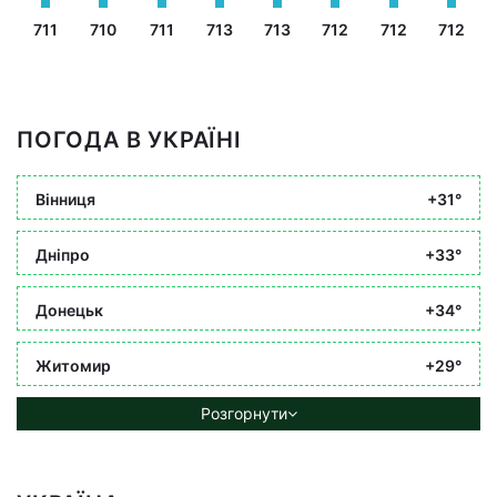
711
710
711
713
713
712
712
712
ПОГОДА В УКРАЇНІ
Вінниця
+31°
Дніпро
+33°
Донецьк
+34°
Житомир
+29°
Розгорнути