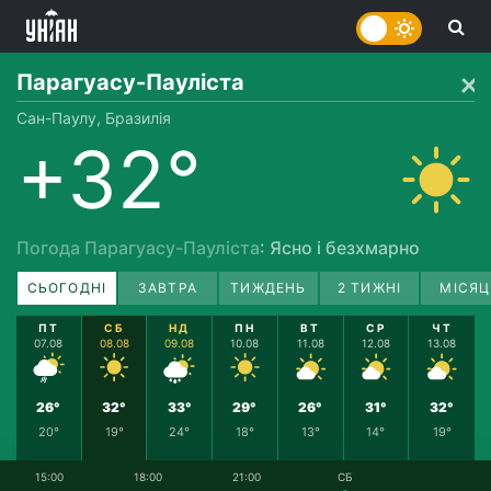
Парагуасу-Пауліста
Сан-Паулу, Бразилія
+32°
Погода Парагуасу-Пауліста
: Ясно і безхмарно
СЬОГОДНІ
ЗАВТРА
ТИЖДЕНЬ
2 ТИЖНІ
МІСЯЦ
ПТ
СБ
НД
ПН
ВТ
СР
ЧТ
07.08
08.08
09.08
10.08
11.08
12.08
13.08
26°
32°
33°
29°
26°
31°
32°
20°
19°
24°
18°
13°
14°
19°
15:00
18:00
21:00
СБ