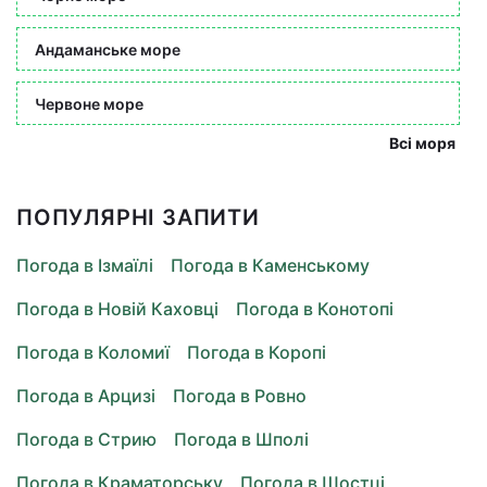
Андаманське море
Червоне море
Всі моря
ПОПУЛЯРНІ ЗАПИТИ
Погода в Ізмаїлі
Погода в Каменському
Погода в Новій Каховці
Погода в Конотопі
Погода в Коломиї
Погода в Коропі
Погода в Арцизі
Погода в Ровно
Погода в Стрию
Погода в Шполі
Погода в Краматорську
Погода в Шостці