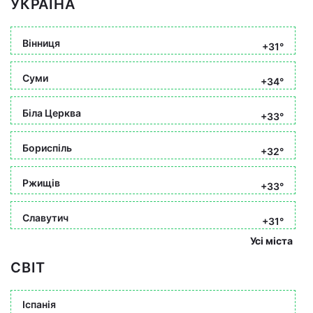
УКРАЇНА
Вінниця
+31°
Суми
+34°
Біла Церква
+33°
Бориспіль
+32°
Ржищів
+33°
Славутич
+31°
Усі міста
СВІТ
Іспанія