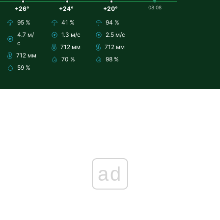
08.08
+26°
+24°
+20°
95 %
41 %
94 %
4.7 м/
1.3 м/с
2.5 м/с
с
712 мм
712 мм
712 мм
70 %
98 %
59 %
ad