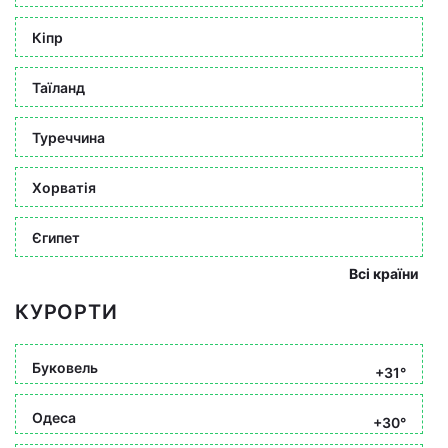
Кіпр
Таїланд
Туреччина
Хорватія
Єгипет
Всі країни
КУРОРТИ
Буковель
+31°
Одеса
+30°