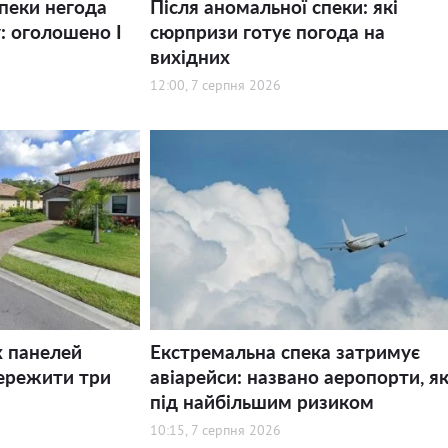
спеки негода
Після аномальної спеки: які
: оголошено І
сюрпризи готує погода на
вихідних
12:00, 7 серпня 2026
х панелей
Екстремальна спека затримує
ережити три
авіарейси: названо аеропорти, як
під найбільшим ризиком
10:15, 7 серпня 2026