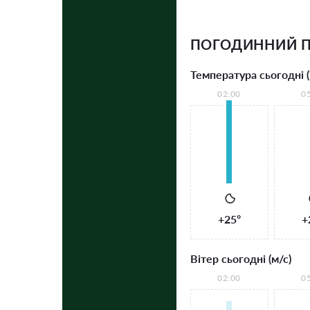
ПОГОДИННИЙ П
Температура сьогодні (
02:00
0
+25°
+
Вітер сьогодні (м/с)
02:00
0