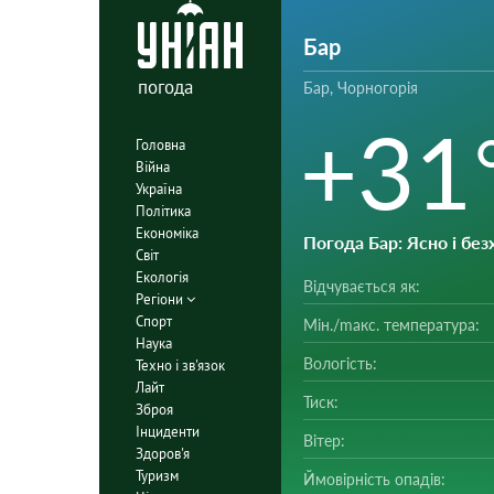
Бар
погода
Бар, Чорногорія
+31
Головна
Війна
Україна
Політика
Економіка
Погода Бар
: Ясно і бе
Світ
Екологія
Відчувається як:
Регіони
Спорт
Мін./mакс. температура:
Наука
Вологість:
Техно і зв'язок
Лайт
Тиск:
Зброя
Інциденти
Вітер:
Здоров'я
Туризм
Ймовірність опадів: