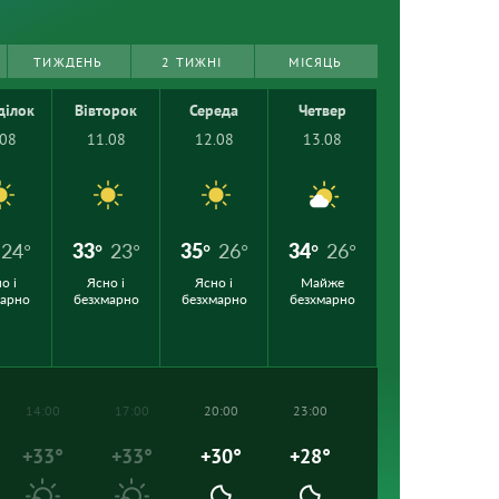
ТИЖДЕНЬ
2 ТИЖНІ
МІСЯЦЬ
ділок
Вівторок
Середа
Четвер
.08
11.08
12.08
13.08
24°
33°
23°
35°
26°
34°
26°
о і
Ясно і
Ясно і
Майже
марно
безхмарно
безхмарно
безхмарно
14:00
17:00
20:00
23:00
+33°
+33°
+30°
+28°