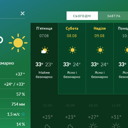
СЬОГОДНІ
ЗАВТРА
П'ятниця
Субота
Неділя
Поне
°
07.08
08.08
09.08
10
зхмарно
33°
23°
33°
24°
33°
24°
33°
Майже
Ясно і
Ясно і
Ясн
+37 °
безхмарно
безхмарно
безхмарно
безх
+24° / +33°
57 %
754 мм
02:00
05:00
08:00
11:00
1.5 м/с
+25°
+23°
+27°
+31°
14 %