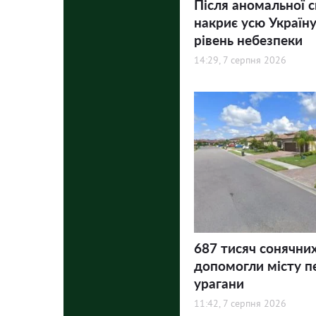
Після аномальної 
накриє усю Україну
рівень небезпеки
14:29, 7 серпня 2026
687 тисяч сонячни
допомогли місту п
урагани
11:42, 7 серпня 2026