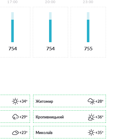
17:00
20:00
23:00
754
754
755
+34°
Житомир
+28°
+29°
Кропивницький
+36°
+23°
Миколаїв
+35°