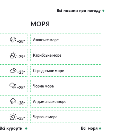
Всі новини про погоду
МОРЯ
Азовське море
+28°
Карибське море
+29°
Середземне море
+23°
Чорне море
+28°
Андаманське море
+28°
Червоне море
+35°
Всі курорти
Всі моря