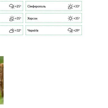
+25°
Сімферополь
+33°
+35°
Херсон
+35°
+32°
Чернігів
+29°