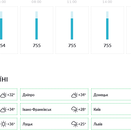
5:00
08:00
11:00
14:00
54
755
755
755
ЇНІ
+32°
Дніпро
+34°
Донецьк
+34°
Івано-Франківськ
+28°
Київ
+36°
Луцьк
+25°
Львів