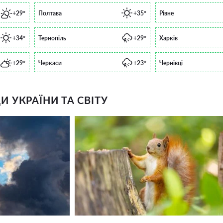
+29°
Полтава
+35°
Рівне
+34°
Тернопіль
+29°
Харків
+29°
Черкаси
+23°
Чернівці
 УКРАЇНИ ТА СВІТУ