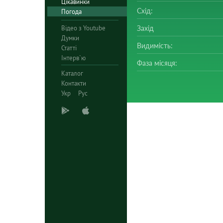
Цікавинки
Схід:
Погода
Відео з Youtube
Захід
Думки
Видимість:
Статті
Інтерв`ю
Фаза місяця:
Каталог
Контакти
Укр
Рус