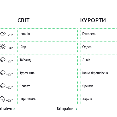
СВІТ
КУРОРТИ
Іспанія
Буковель
+23°
Кіпр
Одеса
+34°
Таїланд
Львів
+29°
Туреччина
Івано-Франківськ
+29°
Єгипет
Яремче
+23°
Шрі Ланка
Харків
+29°
сі міста
Всі країни