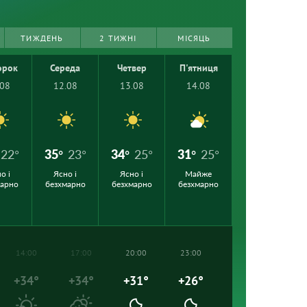
ТИЖДЕНЬ
2 ТИЖНІ
МІСЯЦЬ
орок
Середа
Четвер
П'ятниця
.08
12.08
13.08
14.08
22°
35°
23°
34°
25°
31°
25°
о і
Ясно і
Ясно і
Майже
марно
безхмарно
безхмарно
безхмарно
14:00
17:00
20:00
23:00
+34°
+34°
+31°
+26°