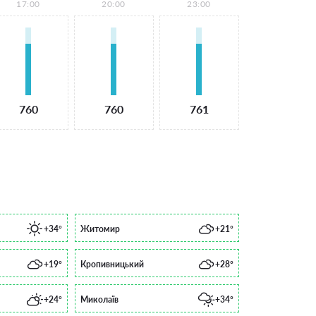
17:00
20:00
23:00
760
760
761
+34°
Житомир
+21°
+19°
Кропивницький
+28°
+24°
Миколаїв
+34°