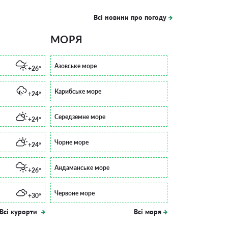
Всі новини про погоду
МОРЯ
Азовське море
+26°
Карибське море
+24°
Середземне море
+24°
Чорне море
+24°
Андаманське море
+26°
Червоне море
+30°
Всі курорти
Всі моря