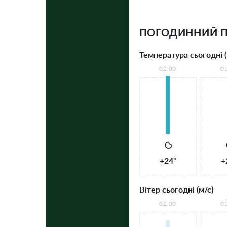
ПОГОДИННИЙ П
Температура сьогодні (
02:00
0
+24°
+
Вітер сьогодні (м/с)
02:00
0