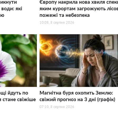
никнути
Європу накрила нова хвиля спек
води: які
яким курортам загрожують лісов
ою
пожежі та небезпека
10:08, 8 серпня 2026
щі йдуть по
Магнітна буря охопить Землю:
я стане свіжіше
свіжий прогноз на 3 дні (графік)
07:10, 8 серпня 2026