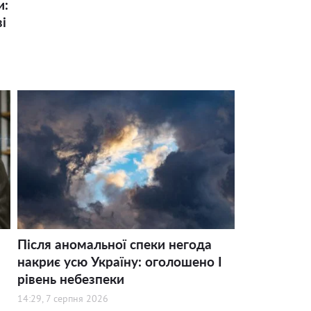
и:
і
Після аномальної спеки негода
накриє усю Україну: оголошено І
рівень небезпеки
14:29, 7 серпня 2026