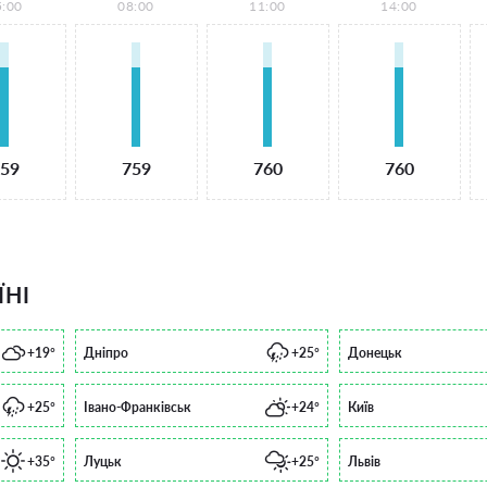
5:00
08:00
11:00
14:00
59
759
760
760
ЇНІ
+19°
Дніпро
+25°
Донецьк
+25°
Івано-Франківськ
+24°
Київ
+35°
Луцьк
+25°
Львів