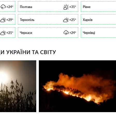
+24°
Полтава
+31°
Рівне
+29°
Тернопіль
+25°
Харків
+21°
Черкаси
+24°
Чернівці
 УКРАЇНИ ТА СВІТУ