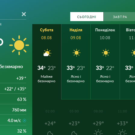
СЬОГОДНІ
ЗАВТРА
я
Субота
Неділя
Понеділок
Вівт
°
08.08
09.08
10.08
11
 безхмарно
34°
23°
33°
23°
33°
22°
33°
Майже
Ясно і
Ясно і
Ясн
+39 °
безхмарно
безхмарно
безхмарно
безх
+22° / +35°
63 %
760 мм
02:00
05:00
08:00
11:00
4.0 м/с
+24°
+23°
+29°
+33°
32 %