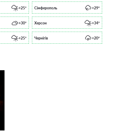
+25°
Сімферополь
+29°
+30°
Херсон
+34°
+25°
Чернігів
+20°