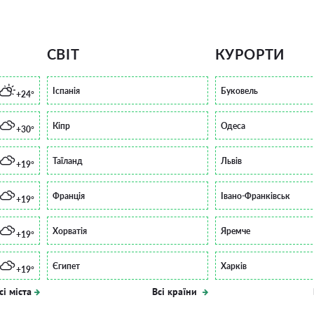
СВІТ
КУРОРТИ
Іспанія
Буковель
+24°
Кіпр
Одеса
+30°
Таїланд
Львів
+19°
Франція
Івано-Франківськ
+19°
Хорватія
Яремче
+19°
Єгипет
Харків
+19°
сі міста
Всі країни