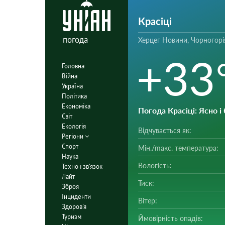
Красіці
погода
Херцег Новини, Чорногорі
+33
Головна
Війна
Україна
Політика
Економіка
Погода Красіці
: Ясно і
Світ
Екологія
Відчувається як:
Регіони
Спорт
Мін./mакс. температура:
Наука
Вологість:
Техно і зв'язок
Лайт
Тиск:
Зброя
Інциденти
Вітер:
Здоров'я
Туризм
Ймовірність опадів: