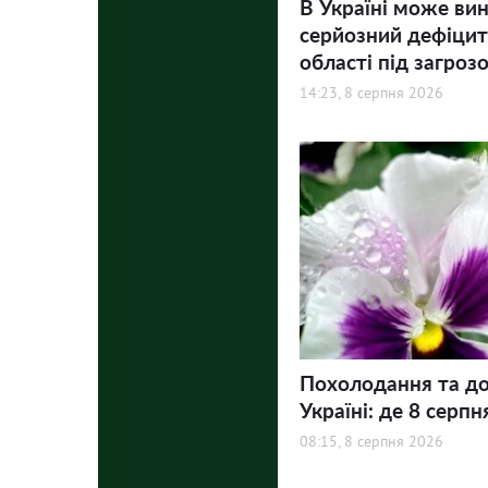
В Україні може ви
серйозний дефіцит 
області під загроз
14:23, 8 серпня 2026
Похолодання та до
Україні: де 8 серпн
08:15, 8 серпня 2026