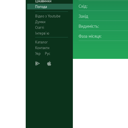
Цікавинки
Схід:
Погода
Відео з Youtube
Захід
Думки
Видимість:
Статті
Інтерв`ю
Фаза місяця:
Каталог
Контакти
Укр
Рус