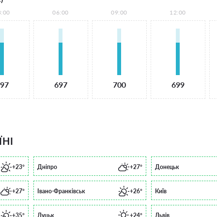
3:00
06:00
09:00
12:00
97
697
700
699
ЇНІ
+23°
Дніпро
+27°
Донецьк
+27°
Івано-Франківськ
+26°
Київ
+35°
Луцьк
+24°
Львів