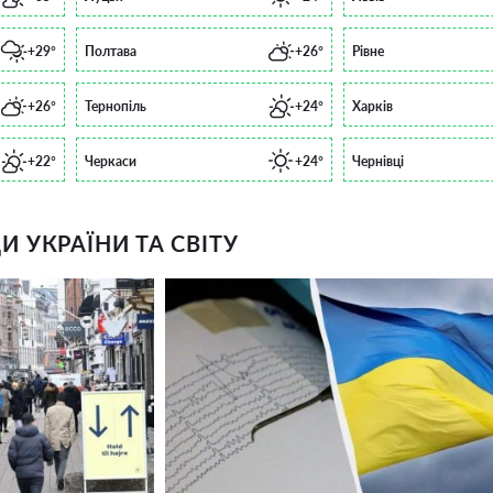
+29°
Полтава
+26°
Рівне
+26°
Тернопіль
+24°
Харків
+22°
Черкаси
+24°
Чернівці
 УКРАЇНИ ТА СВІТУ