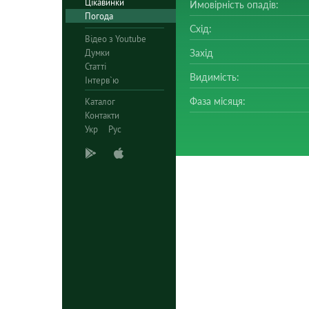
Цікавинки
Ймовірність опадів:
Погода
Схід:
Відео з Youtube
Думки
Захід
Статті
Видимість:
Інтерв`ю
Фаза місяця:
Каталог
Контакти
Укр
Рус