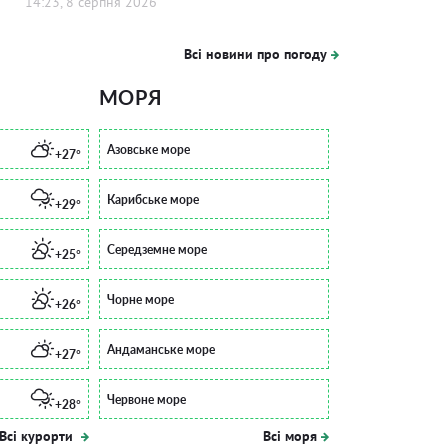
14:23, 8 серпня 2026
Всі новини про погоду
МОРЯ
Азовське море
+27°
Карибське море
+29°
Середземне море
+25°
Чорне море
+26°
Андаманське море
+27°
Червоне море
+28°
Всі курорти
Всі моря