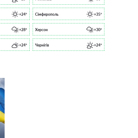
+24°
Сімферополь
+35°
+28°
Херсон
+30°
+24°
Чернігів
+24°