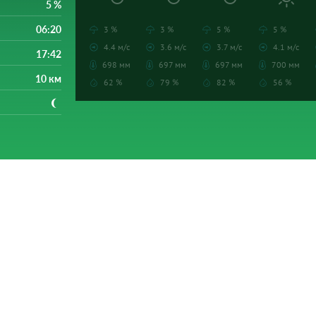
5 %
06:20
3 %
3 %
5 %
5 %
4.4 м/с
3.6 м/с
3.7 м/с
4.1 м/с
17:42
698 мм
697 мм
697 мм
700 мм
10 км
62 %
79 %
82 %
56 %