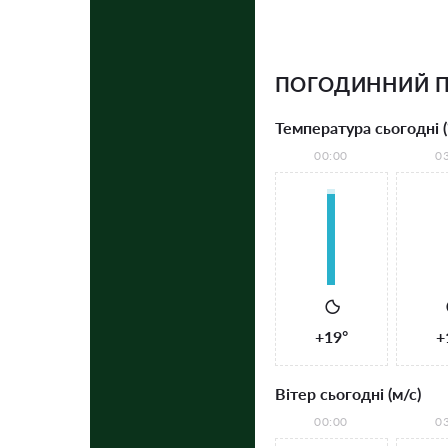
ПОГОДИННИЙ П
Температура сьогодні (
00:00
0
+19°
+
Вітер сьогодні (м/с)
00:00
0