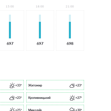
15:00
18:00
21:00
697
697
698
+33°
Житомир
+23°
+23°
Кропивницький
+27°
+25°
Миколаїв
+30°