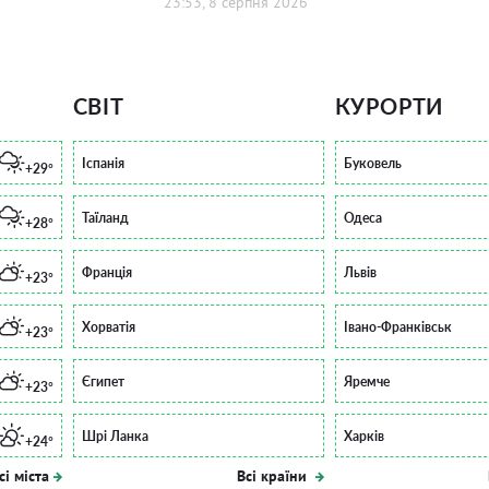
23:53, 8 серпня 2026
СВІТ
КУРОРТИ
Іспанія
Буковель
+29°
Таїланд
Одеса
+28°
Франція
Львів
+23°
Хорватія
Івано-Франківськ
+23°
Єгипет
Яремче
+23°
Шрі Ланка
Харків
+24°
сі міста
Всі країни