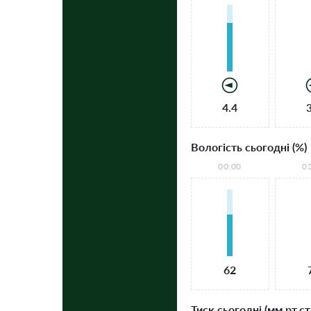
4.4
Вологість сьогодні (%)
00:00
0
62
Тиск сьогодні (мм рт.ст.