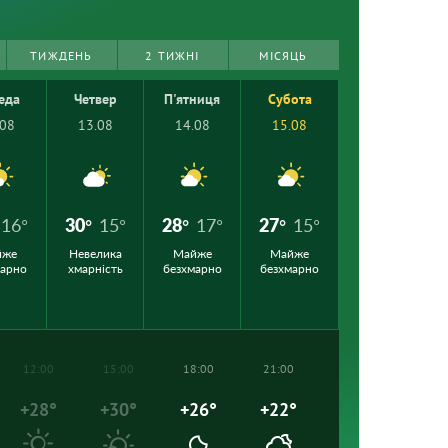
ТИЖДЕНЬ
2 ТИЖНІ
МІСЯЦЬ
еда
Четвер
П'ятниця
Субота
.08
13.08
14.08
15.08
16°
30°
15°
28°
17°
27°
15°
йже
Невелика
Майже
Майже
марно
хмарність
безхмарно
безхмарно
12:00
15:00
18:00
21:00
+28°
+30°
+26°
+22°