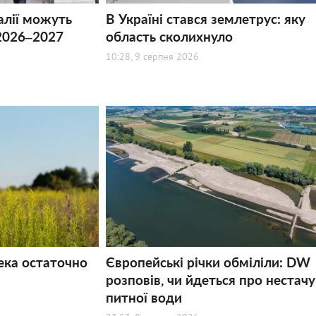
алії можуть
В Україні стався землетрус: яку
2026–2027
область сколихнуло
10:28, 9 серпня 2026
ека остаточно
Європейські річки обміліли: DW
розповів, чи йдеться про нестачу
питної води