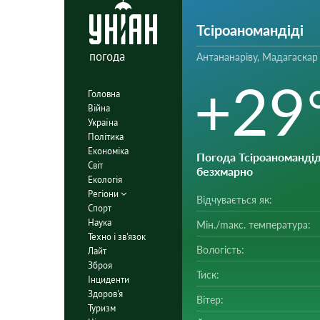
Тсіроаномандіді
погода
Антананаріву, Мадагаскар
+29
Головна
Війна
Україна
Політика
Економіка
Погода Тсіроаномандід
Світ
безхмарно
Екологія
Регіони
Відчувається як:
Спорт
Наука
Мін./mакс. температура:
Техно і зв'язок
Вологість:
Лайт
Зброя
Тиск:
Інциденти
Здоров'я
Вітер:
Туризм