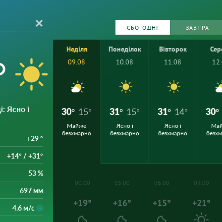
СЬОГОДНІ
ЗАВТРА
Неділя
Понеділок
Вівторок
Сер
°
09.08
10.08
11.08
12
і
: Ясно і
30°
15°
31°
15°
31°
14°
30°
Майже
Ясно і
Ясно і
Ма
безхмарно
безхмарно
безхмарно
безх
+29 °
+14° / +31°
53 %
00:00
03:00
06:00
09:00
697 мм
+19°
+16°
+15°
+21°
4.6 м/с