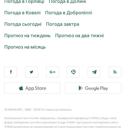
Погода в Горлівці
Погода в Долині
Погода в Ковелі
Погода в Добропіллі
Погода сьогодні
Погода завтра
Прогноз на тиждень
Прогноз на два тижні
Прогноз на місяць
© UNIAN.NET, 1998 - 2026 Усі права дотримано.
Копіювання текстів або зображень, поширення інформації УНІАН у будь-якій
формі забороняється без письмової згоди УНІАН. Цитування матеріалів сайту
УНІАН дозволено за умови відкритого для пошукових систем гіперпосилання на