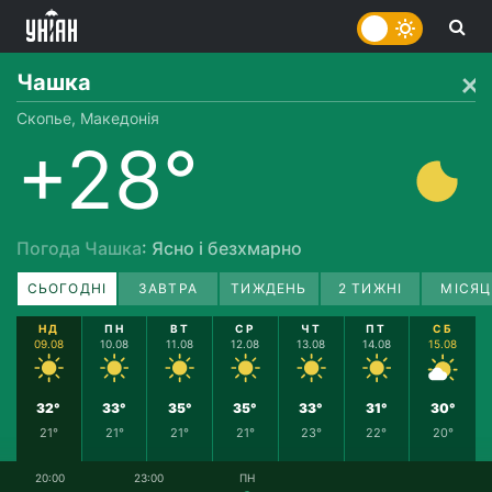
Чашка
Скопье, Македонія
+28°
Погода Чашка
: Ясно і безхмарно
СЬОГОДНІ
ЗАВТРА
ТИЖДЕНЬ
2 ТИЖНІ
МІСЯЦ
НД
ПН
ВТ
СР
ЧТ
ПТ
СБ
09.08
10.08
11.08
12.08
13.08
14.08
15.08
32°
33°
35°
35°
33°
31°
30°
21°
21°
21°
21°
23°
22°
20°
20:00
23:00
ПН