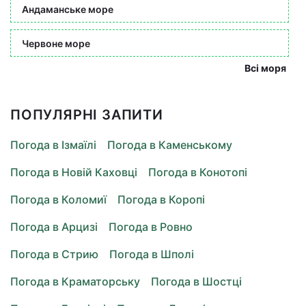
Андаманське море
Червоне море
Всі моря
ПОПУЛЯРНІ ЗАПИТИ
Погода в Ізмаїлі
Погода в Каменському
Погода в Новій Каховці
Погода в Конотопі
Погода в Коломиї
Погода в Коропі
Погода в Арцизі
Погода в Ровно
Погода в Стрию
Погода в Шполі
Погода в Краматорську
Погода в Шостці