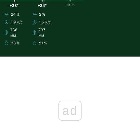
10.08
+28°
+24°
24 %
2 %
1.9 м/с
1.5 м/с
736
737
мм
мм
38 %
51 %
ad