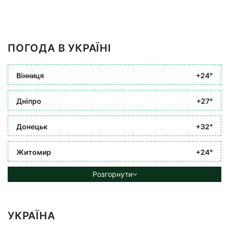
ПОГОДА В УКРАЇНІ
Вінниця
+24°
Дніпро
+27°
Донецьк
+32°
Житомир
+24°
Розгорнути
УКРАЇНА