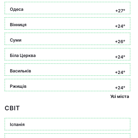
Одеса
+27°
Вінниця
+24°
Суми
+26°
Біла Церква
+24°
Васильків
+24°
Ржищів
+24°
Усі міста
СВІТ
Іспанія