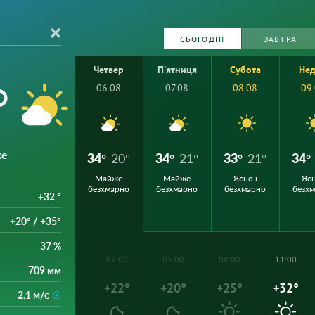
СЬОГОДНІ
ЗАВТРА
Четвер
П'ятниця
Субота
Нед
°
06.08
07.08
08.08
09
же
34°
20°
34°
21°
33°
21°
34°
Майже
Майже
Ясно і
Ясн
безхмарно
безхмарно
безхмарно
безх
+32 °
+20° / +35°
37 %
02:00
05:00
08:00
11:00
709 мм
+22°
+20°
+25°
+32°
2.1 м/с