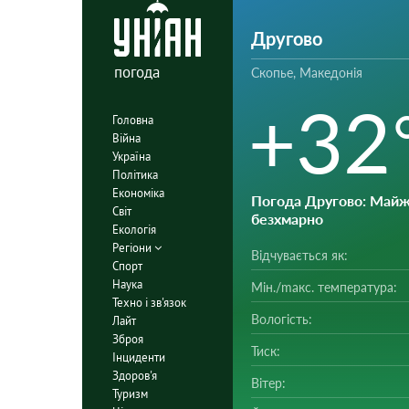
Другово
погода
Скопье, Македонія
+32
Головна
Війна
Україна
Політика
Економіка
Погода Другово
: Май
Світ
безхмарно
Екологія
Регіони
Відчувається як:
Спорт
Наука
Мін./mакс. температура:
Техно і зв'язок
Вологість:
Лайт
Зброя
Тиск:
Інциденти
Здоров'я
Вітер:
Туризм