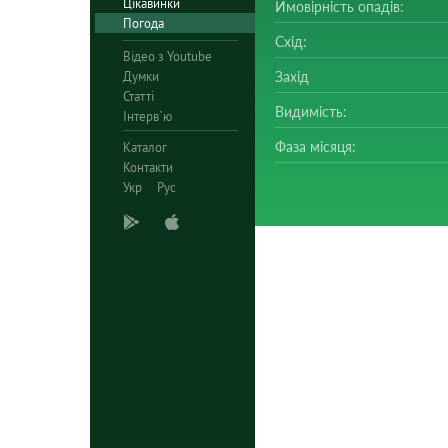
Цікавинки
Ймовірність опадів:
Погода
Схід:
Відео з Youtube
Думки
Захід
Статті
Видимість:
Інтерв`ю
Фаза місяця:
Каталог
Контакти
Укр
Рус