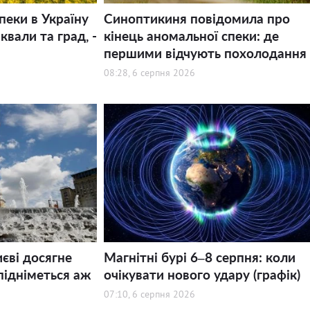
пеки в Україну
Синоптикиня повідомила про
квали та град, -
кінець аномальної спеки: де
першими відчують похолодання
08:28, 6 серпня 2026
иєві досягне
Магнітні бурі 6–8 серпня: коли
підніметься аж
очікувати нового удару (графік)
07:10, 6 серпня 2026