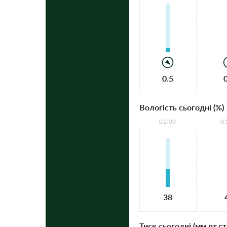
0.5
Вологість сьогодні (%)
02:00
0
38
Тиск сьогодні (мм рт.ст.