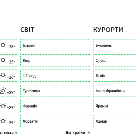
СВІТ
КУРОРТИ
Іспанія
Буковель
+28°
Кіпр
Одеса
+25°
Таїланд
Львів
+26°
Туреччина
Івано-Франківськ
+29°
Франція
Яремче
+29°
Хорватія
Харків
+29°
сі міста
Всі країни