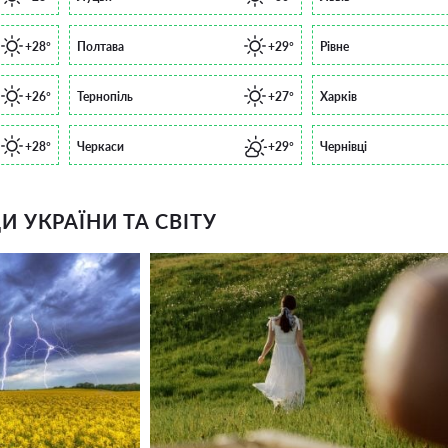
+28°
Полтава
+29°
Рівне
+26°
Тернопіль
+27°
Харків
+28°
Черкаси
+29°
Чернівці
 УКРАЇНИ ТА СВІТУ