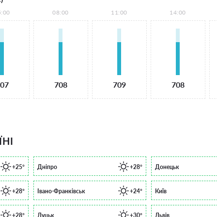
5:00
08:00
11:00
14:00
07
708
709
708
ЇНІ
+25°
Дніпро
+28°
Донецьк
+28°
Івано-Франківськ
+24°
Київ
+28°
Луцьк
+30°
Львів