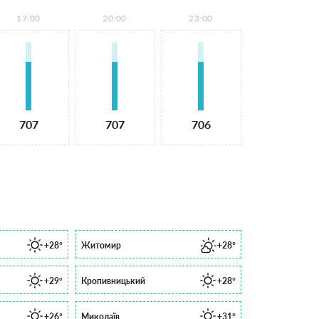
17:00
20:00
23:00
707
707
706
+28°
Житомир
+28°
+29°
Кропивницький
+28°
+26°
Миколаїв
+31°