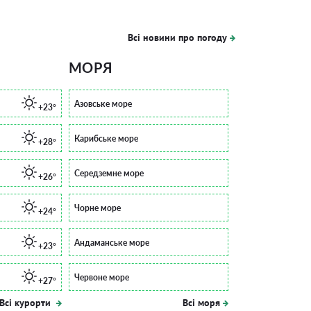
Всі новини про погоду
МОРЯ
Азовське море
+23°
Карибське море
+28°
Середземне море
+26°
Чорне море
+24°
Андаманське море
+23°
Червоне море
+27°
Всі курорти
Всі моря