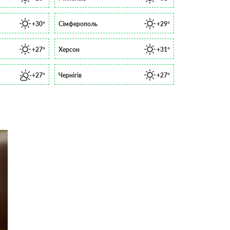
+30°
Сімферополь
+29°
+27°
Херсон
+31°
+27°
Чернігів
+27°