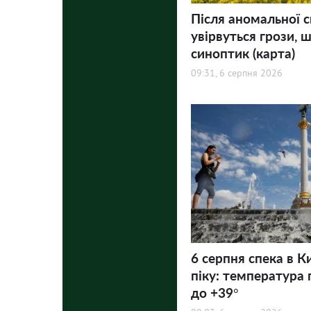
Після аномальної с
увірвуться грози, ш
синоптик (карта)
09:31, 6 серпня 2026
6 серпня спека в К
піку: температура 
до +39°