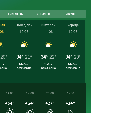
ТИЖДЕНЬ
2 ТИЖНІ
МІСЯЦЬ
іля
Понеділок
Вівторок
Середа
.08
10.08
11.08
12.08
20°
34°
21°
34°
22°
34°
23°
о і
Майже
Майже
Майже
марно
безхмарно
безхмарно
безхмарно
14:00
17:00
20:00
23:00
+34°
+34°
+27°
+24°