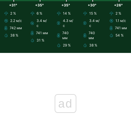
+31°
+35°
+35°
+30°
+26°
2 %
6 %
14 %
15 %
2 %
2.2 м/с
3.4 м/
4.3 м/
3.4 м/
1.1 м/с
с
с
с
742 мм
741 мм
741 мм
740
740
38 %
54 %
мм
мм
31 %
29 %
38 %
ad