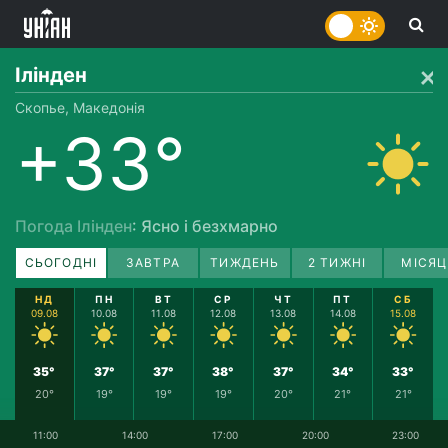
Ілінден
Скопье, Македонія
+33°
Погода Ілінден
: Ясно і безхмарно
СЬОГОДНІ
ЗАВТРА
ТИЖДЕНЬ
2 ТИЖНІ
МІСЯЦ
НД
ПН
ВТ
СР
ЧТ
ПТ
СБ
09.08
10.08
11.08
12.08
13.08
14.08
15.08
35°
37°
37°
38°
37°
34°
33°
20°
19°
19°
19°
20°
21°
21°
11:00
14:00
17:00
20:00
23:00