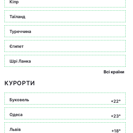
Кіпр
Таїланд
Туреччина
Єгипет
Шрі Ланка
Всі країни
КУРОРТИ
Буковель
+22°
Одеса
+23°
Львів
+18°