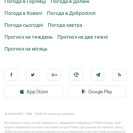
Погода в Горлівці
Погода в Долині
Погода в Ковелі
Погода в Добропіллі
Погода сьогодні
Погода завтра
Прогноз на тиждень
Прогноз на два тижні
Прогноз на місяць
© UNIAN.NET, 1998 - 2026 Усі права дотримано.
Копіювання текстів або зображень, поширення інформації УНІАН у будь-якій
формі забороняється без письмової згоди УНІАН. Цитування матеріалів сайту
УНІАН дозволено за умови відкритого для пошукових систем гіперпосилання на