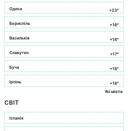
Одеса
+23°
Бориспіль
+18°
Васильків
+18°
Славутич
+17°
Буча
+18°
Ірпінь
+18°
Усі міста
СВІТ
Іспанія