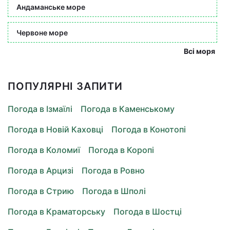
Андаманське море
Червоне море
Всі моря
ПОПУЛЯРНІ ЗАПИТИ
Погода в Ізмаїлі
Погода в Каменському
Погода в Новій Каховці
Погода в Конотопі
Погода в Коломиї
Погода в Коропі
Погода в Арцизі
Погода в Ровно
Погода в Стрию
Погода в Шполі
Погода в Краматорську
Погода в Шостці