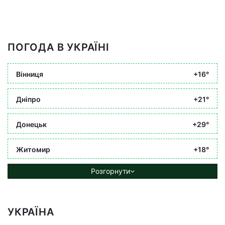
ПОГОДА В УКРАЇНІ
Вінниця
+16°
Дніпро
+21°
Донецьк
+29°
Житомир
+18°
Розгорнути
УКРАЇНА