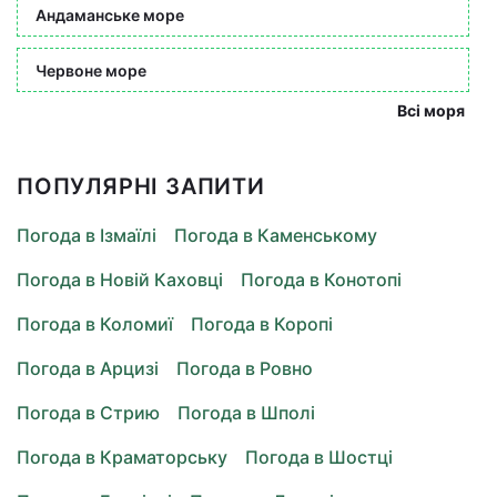
Андаманське море
Червоне море
Всі моря
ПОПУЛЯРНІ ЗАПИТИ
Погода в Ізмаїлі
Погода в Каменському
Погода в Новій Каховці
Погода в Конотопі
Погода в Коломиї
Погода в Коропі
Погода в Арцизі
Погода в Ровно
Погода в Стрию
Погода в Шполі
Погода в Краматорську
Погода в Шостці