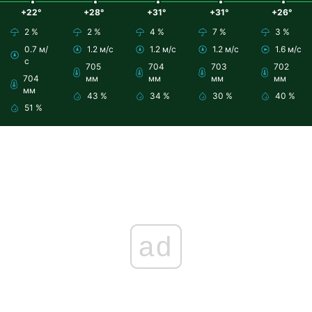
+22°
+28°
+31°
+31°
+26°
2 %
2 %
4 %
7 %
3 %
0.7 м/
1.2 м/с
1.2 м/с
1.2 м/с
1.6 м/с
с
705
704
703
702
704
мм
мм
мм
мм
мм
43 %
34 %
30 %
40 %
51 %
ad