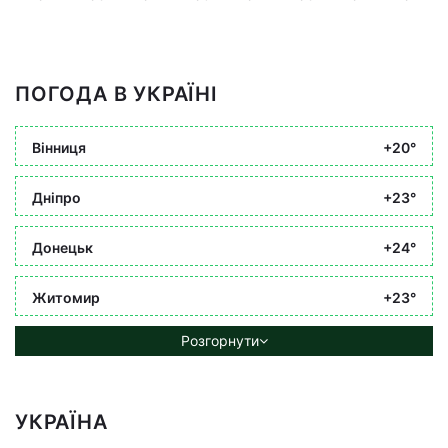
ПОГОДА В УКРАЇНІ
Вінниця
+20°
Дніпро
+23°
Донецьк
+24°
Житомир
+23°
Розгорнути
УКРАЇНА