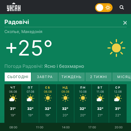
Радовічі
Скопье, Македонія
+25°
Погода Радовічі
: Ясно і безхмарно
СЬОГОДНІ
ЗАВТРА
ТИЖДЕНЬ
2 ТИЖНІ
МІСЯЦ
ЧТ
ПТ
СБ
НД
ПН
ВТ
СР
06.08
07.08
08.08
09.08
10.08
11.08
12.08
31°
32°
32°
32°
32°
32°
31°
19°
19°
19°
20°
20°
21°
22°
08:00
11:00
14:00
17:00
20:00