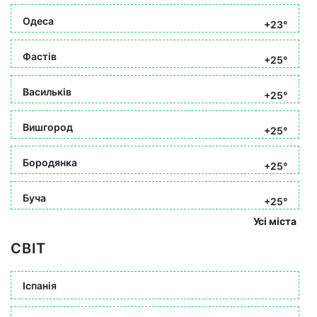
Одеса
+23°
Фастів
+25°
Васильків
+25°
Вишгород
+25°
Бородянка
+25°
Буча
+25°
Усі міста
СВІТ
Іспанія