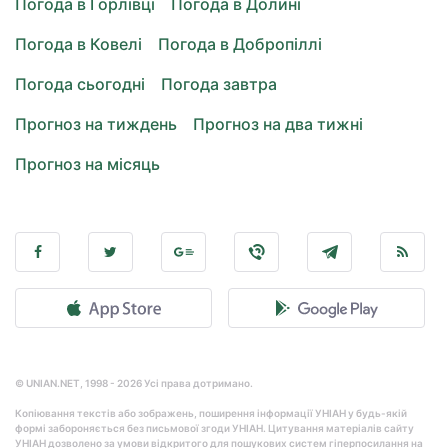
Погода в Горлівці
Погода в Долині
Погода в Ковелі
Погода в Добропіллі
Погода сьогодні
Погода завтра
Прогноз на тиждень
Прогноз на два тижні
Прогноз на місяць
© UNIAN.NET, 1998 - 2026 Усі права дотримано.
Копіювання текстів або зображень, поширення інформації УНІАН у будь-якій
формі забороняється без письмової згоди УНІАН. Цитування матеріалів сайту
УНІАН дозволено за умови відкритого для пошукових систем гіперпосилання на