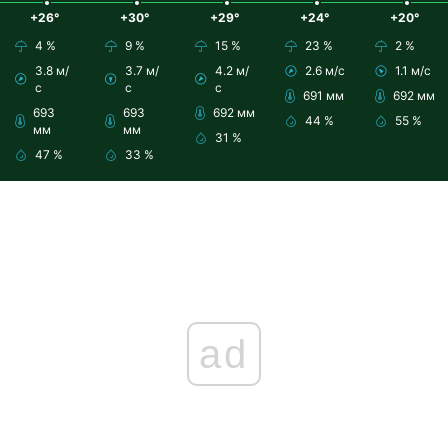
+26°
+30°
+29°
+24°
+20°
4 %
9 %
15 %
23 %
2 %
3.8 м/
3.7 м/
4.2 м/
2.6 м/с
1.1 м/с
с
с
с
691 мм
692 мм
693
693
692 мм
44 %
55 %
мм
мм
31 %
47 %
33 %
ad