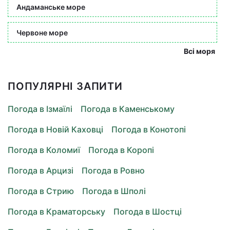
Андаманське море
Червоне море
Всі моря
ПОПУЛЯРНІ ЗАПИТИ
Погода в Ізмаїлі
Погода в Каменському
Погода в Новій Каховці
Погода в Конотопі
Погода в Коломиї
Погода в Коропі
Погода в Арцизі
Погода в Ровно
Погода в Стрию
Погода в Шполі
Погода в Краматорську
Погода в Шостці