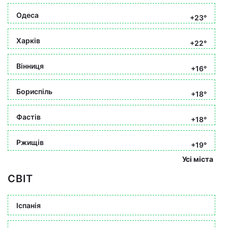
Одеса
+23°
Харків
+22°
Вінниця
+16°
Бориспіль
+18°
Фастів
+18°
Ржищів
+19°
Усі міста
СВІТ
Іспанія