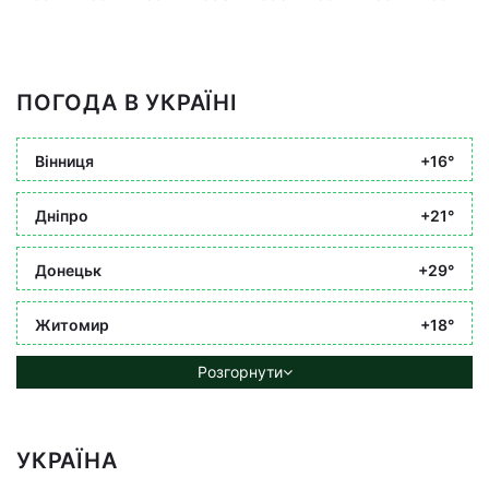
ПОГОДА В УКРАЇНІ
Вінниця
+16°
Дніпро
+21°
Донецьк
+29°
Житомир
+18°
Розгорнути
УКРАЇНА