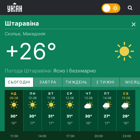
Штаравіна
Скопье, Македонія
+26°
Погода Штаравіна
: Ясно і безхмарно
СЬОГОДНІ
ЗАВТРА
ТИЖДЕНЬ
2 ТИЖНІ
МІСЯЦ
НД
ПН
ВТ
СР
ЧТ
ПТ
СБ
09.08
10.08
11.08
12.08
13.08
14.08
15.08
30°
30°
31°
31°
30°
27°
26°
16°
17°
17°
16°
16°
17°
16°
11:00
14:00
17:00
20:00
23:00