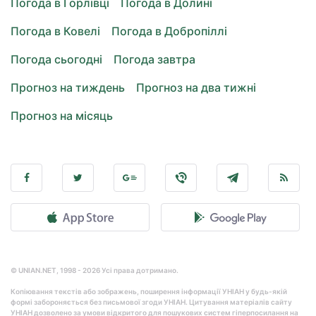
Погода в Горлівці
Погода в Долині
Погода в Ковелі
Погода в Добропіллі
Погода сьогодні
Погода завтра
Прогноз на тиждень
Прогноз на два тижні
Прогноз на місяць
© UNIAN.NET, 1998 - 2026 Усі права дотримано.
Копіювання текстів або зображень, поширення інформації УНІАН у будь-якій
формі забороняється без письмової згоди УНІАН. Цитування матеріалів сайту
УНІАН дозволено за умови відкритого для пошукових систем гіперпосилання на