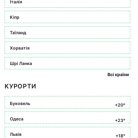
Італія
Кіпр
Таїланд
Хорватія
Шрі Ланка
Всі країни
КУРОРТИ
Буковель
+20°
Одеса
+23°
Львів
+18°