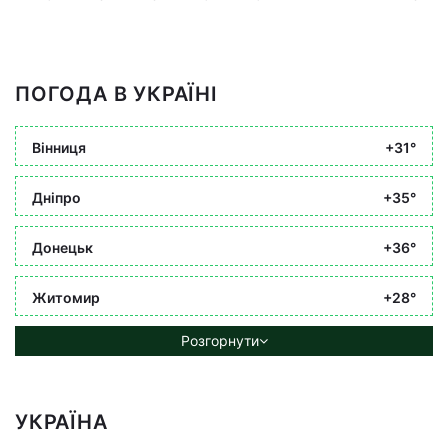
ПОГОДА В УКРАЇНІ
Вінниця
+31°
Дніпро
+35°
Донецьк
+36°
Житомир
+28°
Розгорнути
УКРАЇНА