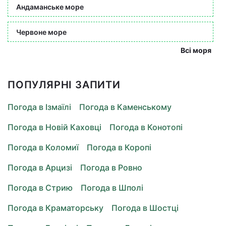
Андаманське море
Червоне море
Всі моря
ПОПУЛЯРНІ ЗАПИТИ
Погода в Ізмаїлі
Погода в Каменському
Погода в Новій Каховці
Погода в Конотопі
Погода в Коломиї
Погода в Коропі
Погода в Арцизі
Погода в Ровно
Погода в Стрию
Погода в Шполі
Погода в Краматорську
Погода в Шостці