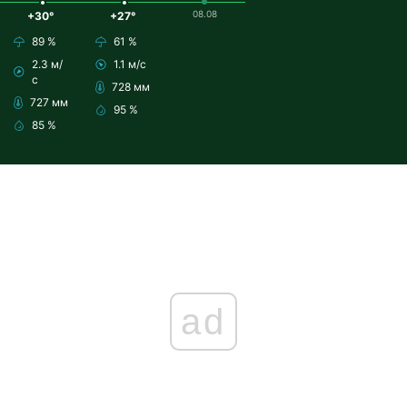
08.08
+30°
+27°
89 %
61 %
2.3 м/
1.1 м/с
с
728 мм
727 мм
95 %
85 %
ad