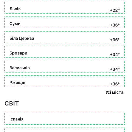
Львів
+22°
Суми
+36°
Біла Церква
+36°
Бровари
+34°
Васильків
+34°
Ржищів
+36°
Усі міста
СВІТ
Іспанія