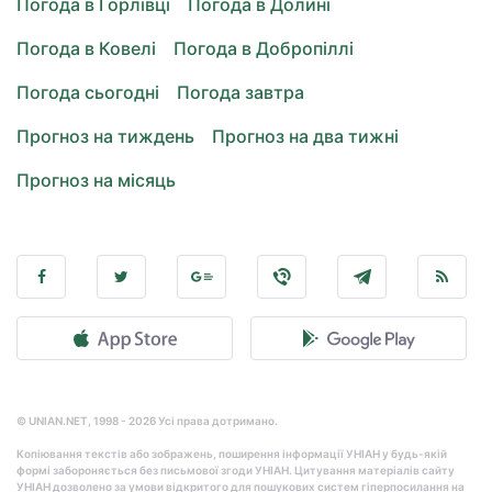
Погода в Горлівці
Погода в Долині
Погода в Ковелі
Погода в Добропіллі
Погода сьогодні
Погода завтра
Прогноз на тиждень
Прогноз на два тижні
Прогноз на місяць
© UNIAN.NET, 1998 - 2026 Усі права дотримано.
Копіювання текстів або зображень, поширення інформації УНІАН у будь-якій
формі забороняється без письмової згоди УНІАН. Цитування матеріалів сайту
УНІАН дозволено за умови відкритого для пошукових систем гіперпосилання на