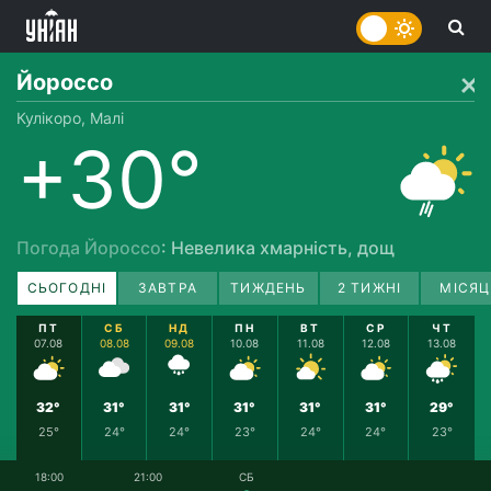
Йороссо
Кулікоро, Малі
+30°
Погода Йороссо
: Невелика хмарність, дощ
СЬОГОДНІ
ЗАВТРА
ТИЖДЕНЬ
2 ТИЖНІ
МІСЯЦ
ПТ
СБ
НД
ПН
ВТ
СР
ЧТ
07.08
08.08
09.08
10.08
11.08
12.08
13.08
32°
31°
31°
31°
31°
31°
29°
25°
24°
24°
23°
24°
24°
23°
18:00
21:00
СБ